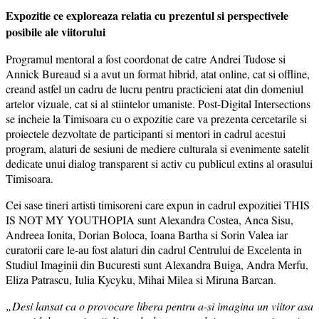
Expozitie ce exploreaza relatia cu prezentul si perspectivele
posibile ale viitorului
Programul mentoral a fost coordonat de catre Andrei Tudose si
Annick Bureaud si a avut un format hibrid, atat online, cat si offline,
creand astfel un cadru de lucru pentru practicieni atat din domeniul
artelor vizuale, cat si al stiintelor umaniste. Post-Digital Intersections
se incheie la Timisoara cu o expozitie care va prezenta cercetarile si
proiectele dezvoltate de participanti si mentori in cadrul acestui
program, alaturi de sesiuni de mediere culturala si evenimente satelit
dedicate unui dialog transparent si activ cu publicul extins al orasului
Timisoara.
Cei sase tineri artisti timisoreni care expun in cadrul expozitiei THIS
IS NOT MY YOUTHOPIA sunt Alexandra Costea, Anca Sisu,
Andreea Ionita, Dorian Boloca, Ioana Bartha si Sorin Valea iar
curatorii care le-au fost alaturi din cadrul Centrului de Excelenta in
Studiul Imaginii din Bucuresti sunt Alexandra Buiga, Andra Merfu,
Eliza Patrascu, Iulia Kycyku, Mihai Milea si Miruna Barcan.
„Desi lansat ca o provocare libera pentru a-si imagina un viitor asa