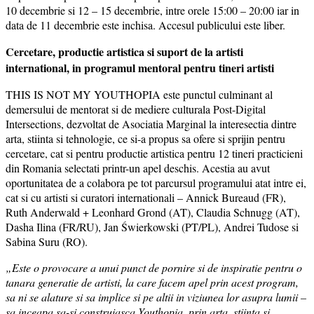
10 decembrie si 12 – 15 decembrie, intre orele 15:00 – 20:00 iar in
data de 11 decembrie este inchisa. Accesul publicului este liber.
Cercetare, productie artistica si suport de la artisti
international, in programul mentoral pentru tineri artisti
THIS IS NOT MY YOUTHOPIA este punctul culminant al
demersului de mentorat si de mediere culturala Post-Digital
Intersections, dezvoltat de Asociatia Marginal la interesectia dintre
arta, stiinta si tehnologie, ce si-a propus sa ofere si sprijin pentru
cercetare, cat si pentru productie artistica pentru 12 tineri practicieni
din Romania selectati printr-un apel deschis. Acestia au avut
oportunitatea de a colabora pe tot parcursul programului atat intre ei,
cat si cu artisti si curatori internationali – Annick Bureaud (FR),
Ruth Anderwald + Leonhard Grond (AT), Claudia Schnugg (AT),
Dasha Ilina (FR/RU), Jan Świerkowski (PT/PL), Andrei Tudose si
Sabina Suru (RO).
„Este o provocare a unui punct de pornire si de inspiratie pentru o
tanara generatie de artisti, la care facem apel prin acest program,
sa ni se alature si sa implice si pe altii in viziunea lor asupra lumii –
sa inceapa sa-si construiasca Youthopia, prin arta, stiinta si