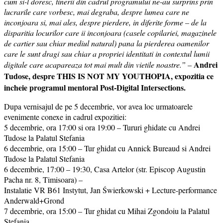
cum si-l doresc, tinerii din cadrul programului ne-au surprins prin
lucrarile care vorbesc, mai degraba, despre lumea care ne
inconjoara si, mai ales, despre pierdere, in diferite forme – de la
disparitia locurilor care ii inconjoara (casele copilariei, magazinele
de cartier sau chiar mediul natural) pana la pierderea oamenilor
care le sunt dragi sau chiar a propriei identitati in contextul lumii
Andrei
digitale care acapareaza tot mai mult din vietile noastre.”
–
Tudose, despre THIS IS NOT MY YOUTHOPIA, expozitia ce
incheie programul mentoral Post-Digital Intersections.
Dupa vernisajul de pe 5 decembrie, vor avea loc urmatoarele
evenimente conexe in cadrul expozitiei:
5 decembrie, ora 17:00 si ora 19:00 – Tururi ghidate cu Andrei
Tudose la Palatul Stefania
6 decembrie, ora 15:00 – Tur ghidat cu Annick Bureaud si Andrei
Tudose la Palatul Stefania
6 decembrie, 17:00 – 19:30, Casa Artelor (str. Episcop Augustin
Pacha nr. 8, Timisoara) –
Instalatie VR B61 Instytut, Jan Świerkowski + Lecture-performance
Anderwald+Grond
7 decembrie, ora 15:00 – Tur ghidat cu Mihai Zgondoiu la Palatul
Stefania