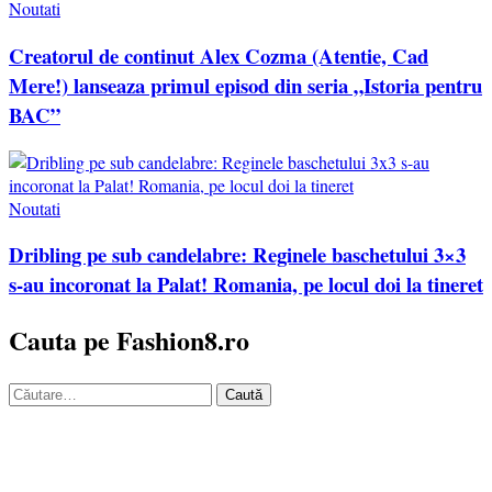
Noutati
Creatorul de continut Alex Cozma (Atentie, Cad
Mere!) lanseaza primul episod din seria „Istoria pentru
BAC”
Noutati
Dribling pe sub candelabre: Reginele baschetului 3×3
s-au incoronat la Palat! Romania, pe locul doi la tineret
Cauta pe Fashion8.ro
Caută
după: