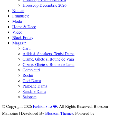
Horoscop Decembrie 2026
Noutati
Frumusete
Moda
Home & Deco
Video
Black Friday
Magazin
Carti
Adidasi. Sneakers. Tenisi Dama
Cizme, Ghete si Botine de Vara
Cizme, Ghete si Botine de Iarna
Compleuri
Rochii
Geci Dama
Paltoane Dama
Sandale Dama
Salopete
© Copyright 2026
Fashion8.ro ❤️
. All Rights Reserved.
Blossom
Magazine | Developed By
Blossom Themes
.
Powered by