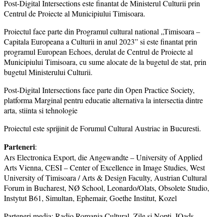
Post-Digital Intersections este finantat de Ministerul Culturii prin
Centrul de Proiecte al Municipiului Timisoara.
Proiectul face parte din Programul cultural national „Timisoara –
Capitala Europeana a Culturii in anul 2023” si este finantat prin
programul European Echoes, derulat de Centrul de Proiecte al
Municipiului Timisoara, cu sume alocate de la bugetul de stat, prin
bugetul Ministerului Culturii.
Post-Digital Intersections face parte din Open Practice Society,
platforma Marginal pentru educatie alternativa la intersectia dintre
arta, stiinta si tehnologie
Proiectul este sprijinit de Forumul Cultural Austriac in Bucuresti.
Parteneri
:
Ars Electronica Export, die Angewandte – University of Applied
Arts Vienna, CESI – Center of Excellence in Image Studies, West
University of Timisoara / Arts & Design Faculty, Austrian Cultural
Forum in Bucharest, NØ School, Leonardo/Olats, Obsolete Studio,
Instytut B61, Simultan, Ephemair, Goethe Institut, Kozel
Parteneri media: Radio Romania Cultural, Zile si Nopti, IQads,