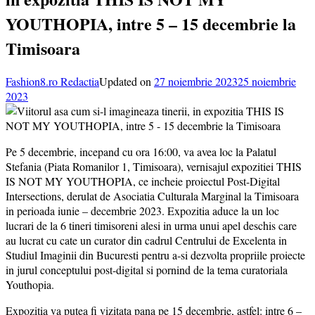
YOUTHOPIA, intre 5 – 15 decembrie la
Timisoara
Fashion8.ro Redactia
Updated on
27 noiembrie 2023
25 noiembrie
2023
Pe 5 decembrie, incepand cu ora 16:00, va avea loc la Palatul
Stefania (Piata Romanilor 1, Timisoara), vernisajul expozitiei THIS
IS NOT MY YOUTHOPIA, ce incheie proiectul Post-Digital
Intersections, derulat de Asociatia Culturala Marginal la Timisoara
in perioada iunie – decembrie 2023. Expozitia aduce la un loc
lucrari de la 6 tineri timisoreni alesi in urma unui apel deschis care
au lucrat cu cate un curator din cadrul Centrului de Excelenta in
Studiul Imaginii din Bucuresti pentru a-si dezvolta propriile proiecte
in jurul conceptului post-digital si pornind de la tema curatoriala
Youthopia.
Expozitia va putea fi vizitata pana pe 15 decembrie, astfel: intre 6 –