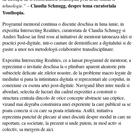
Claudia Schnugg, despre tema curatoriala
tehnologie.”
–
Youthopia.
Programul mentoral continua o discutie deschisa in luna iunie, in
expozitia Intersecting Realities, curatoriata de Claudia Schnugg si
Andrei Tudose iar firul rosu al initiativei de mentorat tatoneaza idei si
practici post-digitale, intr-o cautare de demistificare a digitalului si de
gasire a unor noi metodologii colaborative transdisciplinare.
Expozitia Intersecting Realities, ce a lansat programul de mentorat, a
reprezintat o invitatie deschisa la o plimbare aparent aleatorie prin
subiectele delicate ale zilelor noastre, de la probleme macro legate de
mediului si pana la intimitatea digitala si reprezentari ale corpului, in
conexiune cu esenta artei post-digitale. Navigand liber intre medii si
abordari, selectia de lucrari din cadrul expozitiei a construit o
structura centrala dincolo de orice concepte abstracte sau criptice,
vizand mai degraba construirea unei experiente la care publicul sa se
poata conecta si cu care sa poata relationa. Astfel, initiativa
reprezinta punctul de plecare al unei discutii despre modul in care ne
raportam, ca societate, la prezent si unde putem, in mod activ si
colectiv, sa mergem de aici.