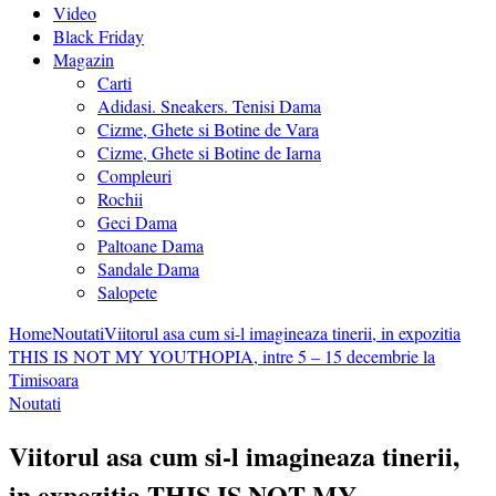
Video
Black Friday
Magazin
Carti
Adidasi. Sneakers. Tenisi Dama
Cizme, Ghete si Botine de Vara
Cizme, Ghete si Botine de Iarna
Compleuri
Rochii
Geci Dama
Paltoane Dama
Sandale Dama
Salopete
Home
Noutati
Viitorul asa cum si-l imagineaza tinerii, in expozitia
THIS IS NOT MY YOUTHOPIA, intre 5 – 15 decembrie la
Timisoara
Noutati
Viitorul asa cum si-l imagineaza tinerii,
in expozitia THIS IS NOT MY