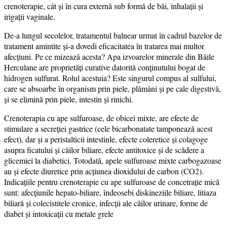
crenoterapie, cât și în cura externă sub formă de băi, inhalații și
irigații vaginale.
De-a lungul secolelor, tratamentul balnear urmat în cadrul bazelor de
tratament amintite și-a dovedi eficacitatea în tratarea mai multor
afecțiuni. Pe ce mizează acesta? Apa izvoarelor minerale din Băile
Herculane are proprietăți curative datorită conținutului bogat de
hidrogen sulfurat. Rolul acestuia? Este singurul compus al sulfului,
care se absoarbe în organism prin piele, plămâni și pe cale digestivă,
și se elimină prin piele, intestin și rinichi.
Crenoterapia cu ape sulfuroase, de obicei mixte, are efecte de
stimulare a secreției gastrice (cele bicarbonatate tamponează acest
efect), dar și a peristalticii intestinle, efecte coleretice și colagoge
asupra ficatului și căilor biliare, efecte antitoxice și de scădere a
glicemiei la diabetici. Totodată, apele sulfuroase mixte carbogazoase
au și efecte diuretice prin acțiunea dioxidului de carbon (CO2).
Indicațiile pentru crenoterapie cu ape sulfuroase de concetrație mică
sunt: afecțiunile hepato-biliare, îndeosebi diskineziile biliare, litiaza
biliară și colecistitele cronice, infecții ale căilor urinare, forme de
diabet și intoxicații cu metale grele