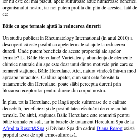
lor nu este cel mai plăcut, apele sulfuroase aduc numeroase beneficii
organismului nostru, iar noi putem profita din plin de acestea. Iată de
ce:
Băile cu ape termale ajută la reducerea durerii
Un studiu publicat în Rheumatology International (în anul 2010) a
descoperit că este posibil ca apele termale să ajute la reducerea
durerii. Unde putem beneficia de aceste propretăți ale apelor
termale? La Băile Herculane! Varietatea și abundența de elemente
chimice naturale din ape este doar unul dintre motivele prin care se
remarcă stațiunea Băile Herculane. Aici, natura vindecă într-un mod
aproape miraculos. Căldura apelor, cum sunt cele folosite la
tratamentele din Herculane, poate slăbi percepția durerii prin
blocarea receptorilor pentru durere din corpul nostru.
În plus, tot la Herculane, pe lângă apele sulfuroase de o calitate
deosebită, beneficiezi și de posibilitatea efectuării de cure cu băi
termale. De altfel, stațiunea Băile Herculane este renumită pentru
băile termale cu sulf, iar în bazele de tratament Herculum Spa de la
Afrodita Resort&Spa
și Diviana Spa din cadrul
Diana Resort
există
propriul izvor de apă termosulfuroasă.