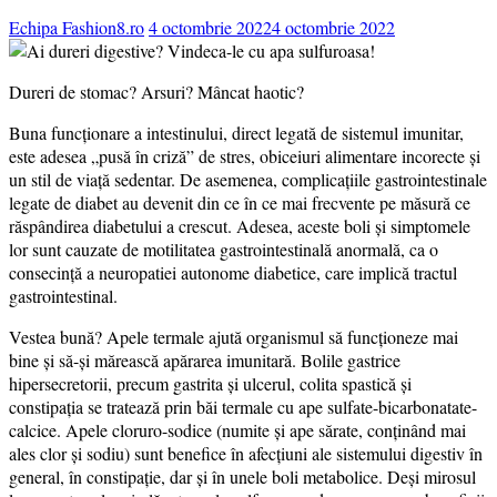
Echipa Fashion8.ro
4 octombrie 2022
4 octombrie 2022
Dureri de stomac? Arsuri? Mâncat haotic?
Buna funcționare a intestinului, direct legată de sistemul imunitar,
este adesea „pusă în criză” de stres, obiceiuri alimentare incorecte și
un stil de viață sedentar. De asemenea, complicațiile gastrointestinale
legate de diabet au devenit din ce în ce mai frecvente pe măsură ce
răspândirea diabetului a crescut. Adesea, aceste boli și simptomele
lor sunt cauzate de motilitatea gastrointestinală anormală, ca o
consecință a neuropatiei autonome diabetice, care implică tractul
gastrointestinal.
Vestea bună? Apele termale ajută organismul să funcționeze mai
bine și să-și mărească apărarea imunitară. Bolile gastrice
hipersecretorii, precum gastrita și ulcerul, colita spastică și
constipația se tratează prin băi termale cu ape sulfate-bicarbonatate-
calcice. Apele cloruro-sodice (numite și ape sărate, conținând mai
ales clor și sodiu) sunt benefice în afecțiuni ale sistemului digestiv în
general, în constipație, dar și în unele boli metabolice. Deși mirosul