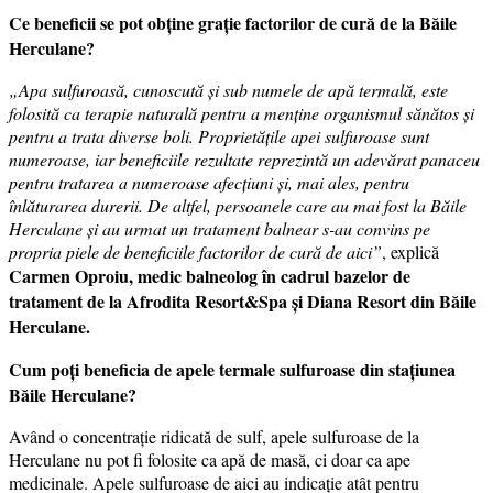
Ce beneficii se pot obține grație factorilor de cură de la Băile
Herculane?
„Apa sulfuroasă, cunoscută și sub numele de apă termală, este
folosită ca terapie naturală pentru a menține organismul sănătos și
pentru a trata diverse boli. Proprietățile apei sulfuroase sunt
numeroase, iar beneficiile rezultate reprezintă un adevărat panaceu
pentru tratarea a numeroase afecțiuni și, mai ales, pentru
înlăturarea durerii. De altfel, persoanele care au mai fost la Băile
Herculane și au urmat un tratament balnear s-au convins pe
propria piele de beneficiile factorilor de cură de aici”
, explică
Carmen Oproiu, medic balneolog în cadrul bazelor de
tratament de la Afrodita Resort&Spa și Diana Resort din Băile
Herculane.
Cum poți beneficia de apele termale sulfuroase din stațiunea
Băile Herculane?
Având o concentrație ridicată de sulf, apele sulfuroase de la
Herculane nu pot fi folosite ca apă de masă, ci doar ca ape
medicinale. Apele sulfuroase de aici au indicație atât pentru