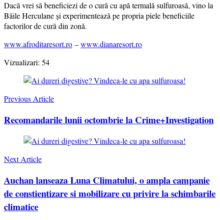
Dacă vrei să beneficiezi de o cură cu apă termală sulfuroasă, vino la
Băile Herculane și experimentează pe propria piele beneficiile
factorilor de cură din zonă.
www.afroditaresort.ro
–
www.dianaresort.ro
Vizualizari:
54
Post
Navigation
Previous Article
Recomandarile lunii octombrie la Crime+Investigation
Next Article
Auchan lanseaza Luna Climatului, o ampla campanie
de constientizare si mobilizare cu privire la schimbarile
climatice