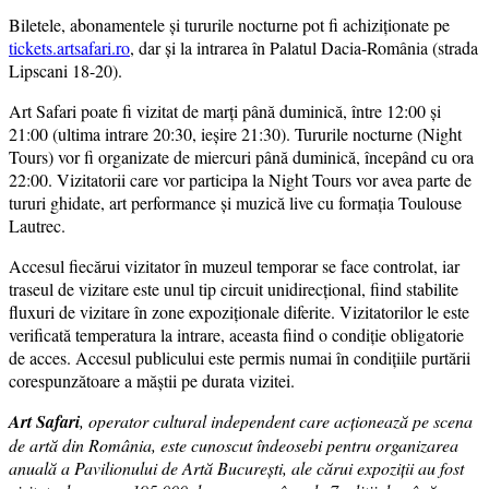
Biletele, abonamentele și tururile nocturne pot fi achiziționate pe
tickets.artsafari.ro
, dar și la intrarea în Palatul Dacia-România (strada
Lipscani 18-20).
Art Safari poate fi vizitat de marți până duminică, între 12:00 și
21:00 (ultima intrare 20:30, ieșire 21:30). Tururile nocturne (Night
Tours) vor fi organizate de miercuri până duminică, începând cu ora
22:00. Vizitatorii care vor participa la Night Tours vor avea parte de
tururi ghidate, art performance și muzică live cu formația Toulouse
Lautrec.
Accesul fiecărui vizitator în muzeul temporar se face controlat, iar
traseul de vizitare este unul tip circuit unidirecțional, fiind stabilite
fluxuri de vizitare în zone expoziționale diferite. Vizitatorilor le este
verificată temperatura la intrare, aceasta fiind o condiție obligatorie
de acces. Accesul publicului este permis numai în condițiile purtării
corespunzătoare a măștii pe durata vizitei.
Art Safari
, operator cultural independent care acționează pe scena
de artă din România, este cunoscut îndeosebi pentru organizarea
anuală a Pavilionului de Artă București, ale cărui expoziții au fost