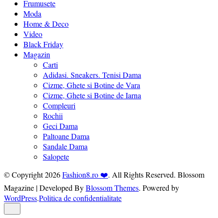
Frumusete
Moda
Home & Deco
Video
Black Friday
Magazin
Carti
Adidasi. Sneakers. Tenisi Dama
Cizme, Ghete si Botine de Vara
Cizme, Ghete si Botine de Iarna
Compleuri
Rochii
Geci Dama
Paltoane Dama
Sandale Dama
Salopete
© Copyright 2026
Fashion8.ro ❤️
. All Rights Reserved.
Blossom
Magazine | Developed By
Blossom Themes
.
Powered by
WordPress
.
Politica de confidentialitate