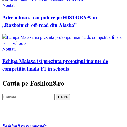
Noutati
Adrenalina si cai putere pe HISTORY® in
„Razboinicii off-road din Alaska”
Noutati
Echipa Malaxa isi prezinta prototipul inainte de
competitia finala F1 in schools
Cauta pe Fashion8.ro
Caută
după:
Fashion8.ro recomanda