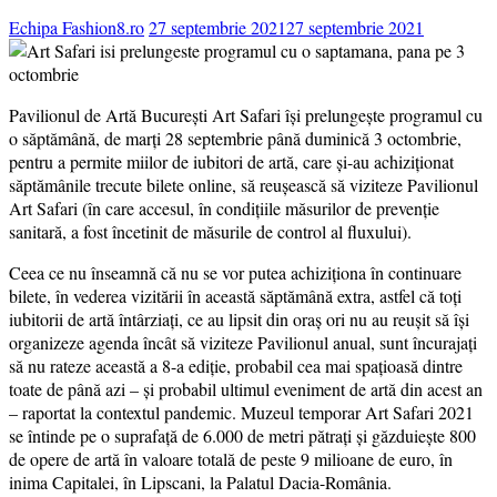
Echipa Fashion8.ro
27 septembrie 2021
27 septembrie 2021
Pavilionul de Artă București Art Safari își prelungește programul cu
o săptămână, de marți 28 septembrie până duminică 3 octombrie,
pentru a permite miilor de iubitori de artă, care și-au achiziționat
săptămânile trecute bilete online, să reușească să viziteze Pavilionul
Art Safari (în care accesul, în condițiile măsurilor de prevenție
sanitară, a fost încetinit de măsurile de control al fluxului).
Ceea ce nu înseamnă că nu se vor putea achiziționa în continuare
bilete, în vederea vizitării în această săptămână extra, astfel că toți
iubitorii de artă întârziați, ce au lipsit din oraș ori nu au reușit să își
organizeze agenda încât să viziteze Pavilionul anual, sunt încurajați
să nu rateze această a 8-a ediție, probabil cea mai spațioasă dintre
toate de până azi – și probabil ultimul eveniment de artă din acest an
– raportat la contextul pandemic. Muzeul temporar Art Safari 2021
se întinde pe o suprafață de 6.000 de metri pătrați și găzduiește 800
de opere de artă în valoare totală de peste 9 milioane de euro, în
inima Capitalei, în Lipscani, la Palatul Dacia-România.