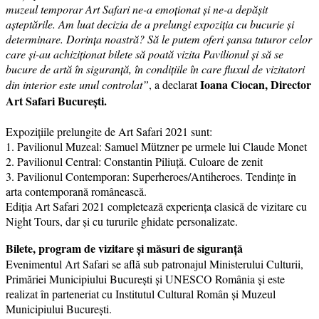
muzeul temporar Art Safari ne-a emoționat și ne-a depășit
așteptările. Am luat decizia de a prelungi expoziția cu bucurie și
determinare. Dorința noastră? Să le putem oferi șansa tuturor celor
care și-au achiziționat bilete să poată vizita Pavilionul și să se
bucure de artă în siguranță, în condițiile în care fluxul de vizitatori
Ioana Ciocan, Director
din interior este unul controlat”
, a declarat
Art Safari București.
Expozițiile prelungite de Art Safari 2021 sunt:
1. Pavilionul Muzeal: Samuel Mützner pe urmele lui Claude Monet
2. Pavilionul Central: Constantin Piliuță. Culoare de zenit
3. Pavilionul Contemporan: Superheroes/Antiheroes. Tendințe în
arta contemporană românească.
Ediția Art Safari 2021 completează experiența clasică de vizitare cu
Night Tours, dar și cu tururile ghidate personalizate.
Bilete, program de vizitare și măsuri de siguranță
Evenimentul Art Safari se află sub patronajul Ministerului Culturii,
Primăriei Municipiului București și UNESCO România și este
realizat în parteneriat cu Institutul Cultural Român și Muzeul
Municipiului București.