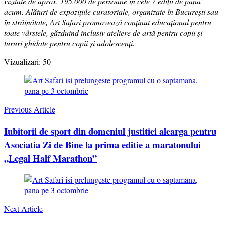
vizitate de aprox. 195.000 de persoane în cele 7 ediții de până
acum. Alături de expoziţiile curatoriale, organizate în București sau
în străinătate, Art Safari promovează conținut educațional pentru
toate vârstele, găzduind inclusiv ateliere de artă pentru copii și
tururi ghidate pentru copii și adolescenţi.
Vizualizari:
50
Post
Navigation
Previous Article
Iubitorii de sport din domeniul justitiei alearga pentru
Asociatia Zi de Bine la prima editie a maratonului
„Legal Half Marathon”
Next Article