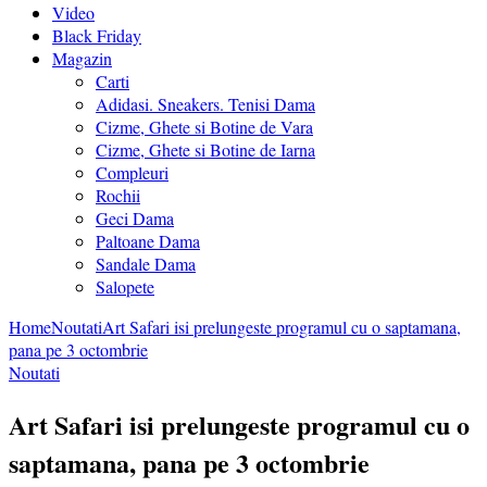
Video
Black Friday
Magazin
Carti
Adidasi. Sneakers. Tenisi Dama
Cizme, Ghete si Botine de Vara
Cizme, Ghete si Botine de Iarna
Compleuri
Rochii
Geci Dama
Paltoane Dama
Sandale Dama
Salopete
Home
Noutati
Art Safari isi prelungeste programul cu o saptamana,
pana pe 3 octombrie
Noutati
Art Safari isi prelungeste programul cu o
saptamana, pana pe 3 octombrie