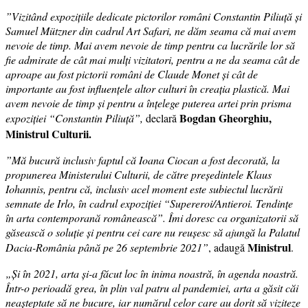
”Vizitând expozițiile dedicate pictorilor români Constantin Piliuță și
Samuel Mützner din cadrul Art Safari, ne dăm seama că mai avem
nevoie de timp. Mai avem nevoie de timp pentru ca lucrările lor să
fie admirate de cât mai mulți vizitatori, pentru a ne da seama cât de
aproape au fost pictorii români de Claude Monet și cât de
importante au fost influențele altor culturi în creația plastică. Mai
avem nevoie de timp și pentru a înțelege puterea artei prin prisma
Bogdan Gheorghiu,
expoziției “Constantin Piliuță”,
declară
Ministrul Culturii.
”Mă bucură inclusiv faptul că Ioana Ciocan a fost decorată, la
propunerea Ministerului Culturii, de către președintele Klaus
Iohannis, pentru că, inclusiv acel moment este subiectul lucrării
semnate de Irlo, în cadrul expoziției “Supereroi/Antieroi. Tendințe
în arta contemporană românească”. Îmi doresc ca organizatorii să
găsească o soluție și pentru cei care nu reușesc să ajungă la Palatul
Ministrul
Dacia-România până pe 26 septembrie 2021”
, adaugă
.
„Și în 2021, arta și-a făcut loc în inima noastră, în agenda noastră.
Într-o perioadă grea, în plin val patru al pandemiei, arta a găsit căi
neașteptate să ne bucure, iar numărul celor care au dorit să viziteze