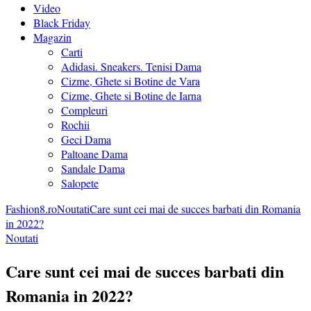
Video
Black Friday
Magazin
Carti
Adidasi. Sneakers. Tenisi Dama
Cizme, Ghete si Botine de Vara
Cizme, Ghete si Botine de Iarna
Compleuri
Rochii
Geci Dama
Paltoane Dama
Sandale Dama
Salopete
Fashion8.ro
Noutati
Care sunt cei mai de succes barbati din Romania
in 2022?
Noutati
Care sunt cei mai de succes barbati din
Romania in 2022?