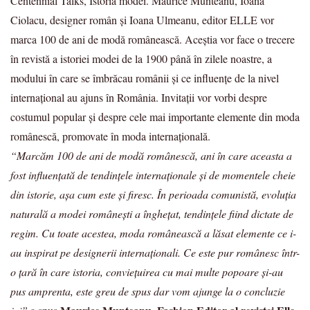
Centennial Talks, Istoria modei. Maurice Munteanu, Ioana
Ciolacu, designer român și Ioana Ulmeanu, editor ELLE vor
marca 100 de ani de modă românească. Aceștia vor face o trecere
în revistă a istoriei modei de la 1900 până în zilele noastre, a
modului în care se îmbrăcau românii și ce influențe de la nivel
internațional au ajuns în România. Invitații vor vorbi despre
costumul popular și despre cele mai importante elemente din moda
românescă, promovate în moda internațională.
“Marcăm 100 de ani de modă românescă, ani în care aceasta a
fost influențată de tendințele internaționale și de momentele cheie
din istorie, așa cum este și firesc. În perioada comunistă, evoluția
naturală a modei românești a înghețat, tendințele fiind dictate de
regim. Cu toate acestea, moda românească a lăsat elemente ce i-
au inspirat pe designerii internaționali. Ce este pur românesc într-
o țară în care istoria, conviețuirea cu mai multe popoare și-au
pus amprenta, este greu de spus dar vom ajunge la o concluzie