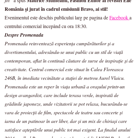
Maurice Munteanu, Fashion Editor al revistei Elle
joi”
a spus
România și jurat în cadrul emisiunii Bravo, ai stil!
Evenimentul este deschis publicului larg pe pagina de
Facebook
a
centrului comercial începând cu ora 18:30.
Despre Promenada
Promenada reinventează experienţa cumpărăturilor şi a
divertismentului, adresându-se unui public cu un stil de viaţă
contemporan, aflat în continuă căutare de surse de inspiraţie şi de
creativitate. Centrul comercial este situat în Calea Floreasca
246B, în imediata vecinătate a stației de metrou Aurel Vlaicu.
Promenada este un reper în viața urbană a orașului printr-un
design avangardist, care include terasa verde, inspirată de
grădinile japoneze, unde vizitatorii se pot relaxa, bucurându-se
vara de proiecţii de film, spectacole de teatru sau concerte și
iarna de un patinoar în aer liber, dar și un mix de chiriaşi care
satisface aşteptările unui public tot mai exigent. La finalul anului