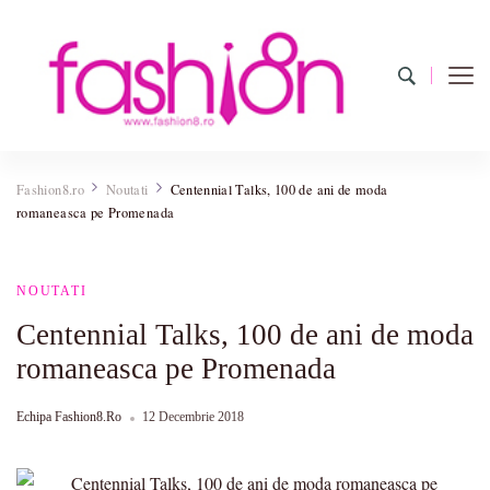
Fashion8.ro
Revista Fashion8.ro locul unde gasesti ce e nou: horoscop,
evenimente, haine, incaltaminte, coafuri, tunsori, desene de colorat,
Fashion8.ro
Noutati
Centennial Talks, 100 de ani de moda
poze cu modele de manichiuri!
romaneasca pe Promenada
NOUTATI
Centennial Talks, 100 de ani de moda
romaneasca pe Promenada
Echipa Fashion8.ro
12 Decembrie 2018