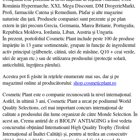
România Hypermarche, XXL Mega Discount, DM DrogerieMarkt,
Profi, farmaciile Catena și Remedium, Plafar și alte magazine
naturiste din țară. Produsele companiei sunt prezente şi pe plan
extern în țări precum Grecia, Germania, Marea Britanie, Portugalia,
Republica Moldova, Iordania, Liban, Austria şi Ungaria.
În prezent, portofoliul Cosmetic Plant include peste 100 de produse
împărțite în 13 game sortimentale, grupate în funcție de ingredientul
activ principal (gălbenele, cătină, ulei de măsline, Q10 + ceai verde,
ulei de argan etc.) sau de utilizarea produsului (protecție solară,
anticelulită, îngrijirea părului).
Acestea pot fi găsite în rețelele enumerate mai sus, dar și pe
magazinul online al producătorului:
shop.cosmeticplant.ro
Cosmetic Plant este o companie recunoscută la nivel internaţional.
Astfel, în ultimii 3 ani, Cosmetic Plant a urcat pe podiumul World
Quality Selections, cel mai important concurs internațional de
calitate a produsului din lume organizat de către Monde Selection. În
acest an, Crema antirid de zi BIOLIV ANTIAGING a fost vedeta
concursului obținând Internatioanl High Quality Trophy (Trofeul
Internațional al Înaltei Calități) și, pentru al treilea an consecutiv