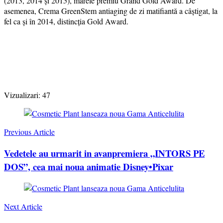
(2013, 2014 şi 2015), marele premiu Grand Gold Award. De
asemenea, Crema GreenStem antiaging de zi matifiantă a câștigat, la
fel ca şi în 2014, distincția Gold Award.
Vizualizari:
47
Post
Navigation
Previous Article
Vedetele au urmarit in avanpremiera „INTORS PE
DOS”, cea mai noua animatie Disney•Pixar
Next Article