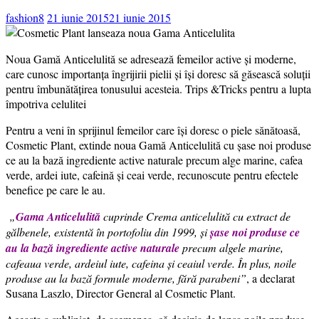
fashion8
21 iunie 2015
21 iunie 2015
Noua Gamă Anticelulită se adresează femeilor active și moderne,
care cunosc importanța îngrijirii pielii şi îşi doresc să găsească soluţii
pentru îmbunătăţirea tonusului acesteia. Trips &Tricks pentru a lupta
împotriva celulitei
Pentru a veni în sprijinul femeilor care îşi doresc o piele sănătoasă,
Cosmetic Plant, extinde noua Gamă Anticelulită cu şase noi produse
ce au la bază ingrediente active naturale precum alge marine, cafea
verde, ardei iute, cafeină şi ceai verde, recunoscute pentru efectele
benefice pe care le au.
„
Gama Anticelulită
cuprinde Crema anticelulită cu extract de
gălbenele, existentă în portofoliu din 1999, şi
şase noi produse ce
au la bază ingrediente active naturale
precum algele marine,
cafeaua verde, ardeiul iute, cafeina şi ceaiul verde. În plus, noile
produse au la bază formule moderne, fără parabeni”
, a declarat
Susana Laszlo, Director General al Cosmetic Plant.