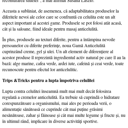
reconturarea siluetei”, a mai afirmat Susana Laszlo.
Aceasta a subliniat, de asemenea, că adaptabilitatea produselor la
diferitele nevoi ale celor care se confruntă cu celulita este un alt
aspect important al acestei game. Produsele se pot folosi atât acasă,
cât şi la saloane, fiind ideale pentru masaj anticelulită.
În plus, produsele au texturi diferite, pentru a întâmpina nevoile
persoanelor cu diferite preferinţe, noua Gamă Anticelulită
cuprinzând creme, gel şi ulei. Un alt element de diferenţiere al
acestor produse îl reprezintă ingredientul activ natural pe care îl au la
bază: alge marine, cafea verde, ardei iute, cafeină și ceai verde, toate
recunoscute pentru efectul lor anticelulitic.
Trips &Tricks pentru a lupta împotriva celulitei
Lupta contra celulitei înseamnă mult mai mult decât folosirea
regulată a cremelor anticelulită. Ea trebuie să cuprindă o hidratare
corespunzătoare a organismului, mai ales pe perioada verii, o
alimentaţie sănătoasă ce cuprinde cât mai puţine grăsimi
nesănătoase, zahar şi făinoase şi cât mai multe legume şi fructe şi, nu
în ultimul rând, implicare în diverse activități sportive.