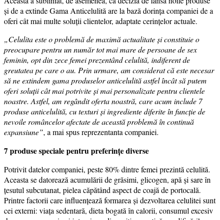
Aceasta a subliniat, de asemenea, că decizia de lansa noile produse
şi de a extinde Gama Anticelulită are la bază dorinţa companiei de a
oferi cât mai multe soluţii clientelor, adaptate cerinţelor actuale.
„Celulita este o problemă de maximă actualitate şi constituie o
preocupare pentru un număr tot mai mare de persoane de sex
feminin, opt din zece femei prezentând celulită, indiferent de
greutatea pe care o au. Prin urmare, am considerat că este necesar
să ne extindem gama produselor anticelulită astfel încât să putem
oferi soluţii cât mai potrivite şi mai personalizate pentru clientele
noastre. Astfel, am regândit oferta noastră, care acum include 7
produse anticelulită, cu texturi şi ingrediente diferite în funcţie de
nevoile româncelor afectate de această problemă în continuă
expansiune”
, a mai spus reprezentanta companiei.
7 produse speciale pentru preferinţe diverse
Potrivit datelor companiei, peste 80% dintre femei prezintă celulită.
Aceasta se datorează acumulării de grăsimi, glicogen, apă şi sare în
ţesutul subcutanat, pielea căpătând aspect de coajă de portocală.
Printre factorii care influențează formarea și dezvoltarea celulitei sunt
cei externi: viața sedentară, dieta bogată în calorii, consumul excesiv