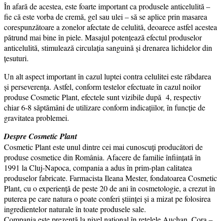
În afară de acestea, este foarte important ca produsele anticelulită –
fie că este vorba de cremă, gel sau ulei – să se aplice prin masarea
corespunzătoare a zonelor afectate de celulită, deoarece astfel acestea
pătrund mai bine în piele. Masajul potenţează efectul produselor
anticelulită, stimulează circulaţia sanguină şi drenarea lichidelor din
ţesuturi.
Un alt aspect important în cazul luptei contra celulitei este răbdarea
şi perseverenţa. Astfel, conform testelor efectuate în cazul noilor
produse Cosmetic Plant, efectele sunt vizibile după 4, respectiv
chiar 6-8 săptămâni de utilizare conform indicaţiilor, în funcţie de
gravitatea problemei.
Despre Cosmetic Plant
Cosmetic Plant este unul dintre cei mai cunoscuţi producători de
produse cosmetice din România. Afacere de familie înființată în
1991 la Cluj-Napoca, compania a adus în prim-plan calitatea
produselor fabricate. Farmacista Ileana Mester, fondatoarea Cosmetic
Plant, cu o experiență de peste 20 de ani în cosmetologie, a crezut în
puterea pe care natura o poate conferi științei și a mizat pe folosirea
ingredientelor naturale în toate produsele sale.
Compania este prezentă la nivel național în rețelele Auchan, Cora –