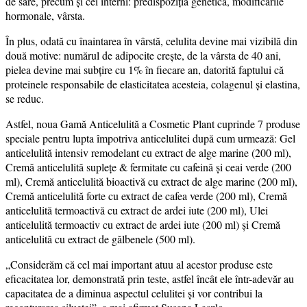
de sare, precum și cei interni: predispoziția genetică, modificările
hormonale, vârsta.
În plus, odată cu înaintarea în vârstă, celulita devine mai vizibilă din
două motive: numărul de adipocite crește, de la vârsta de 40 ani,
pielea devine mai subțire cu 1% în fiecare an, datorită faptului că
proteinele responsabile de elasticitatea acesteia, colagenul și elastina,
se reduc.
Astfel, noua Gamă Anticelulită a Cosmetic Plant cuprinde 7 produse
speciale pentru lupta împotriva anticelulitei după cum urmează: Gel
anticelulită intensiv remodelant cu extract de alge marine (200 ml),
Cremă anticelulită suplețe & fermitate cu cafeină și ceai verde (200
ml), Cremă anticelulită bioactivă cu extract de alge marine (200 ml),
Cremă anticelulită forte cu extract de cafea verde (200 ml), Cremă
anticelulită termoactivă cu extract de ardei iute (200 ml), Ulei
anticelulită termoactiv cu extract de ardei iute (200 ml) şi Cremă
anticelulită cu extract de gălbenele (500 ml).
„Considerăm că cel mai important atuu al acestor produse este
eficacitatea lor, demonstrată prin teste, astfel încât ele într-adevăr au
capacitatea de a diminua aspectul celulitei şi vor contribui la