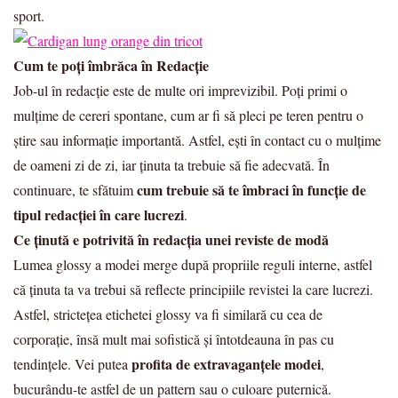
sport.
Cum te poți îmbrăca în Redacție
Job-ul în redacție este de multe ori imprevizibil. Poți primi o
mulțime de cereri spontane, cum ar fi să pleci pe teren pentru o
știre sau informație importantă. Astfel, ești în contact cu o mulțime
de oameni zi de zi, iar ținuta ta trebuie să fie adecvată. În
cum trebuie să te îmbraci în funcție de
continuare, te sfătuim
tipul redacției în care lucrezi
.
Ce ținută e potrivită în redacția unei reviste de modă
Lumea glossy a modei merge după propriile reguli interne, astfel
că ținuta ta va trebui să reflecte principiile revistei la care lucrezi.
Astfel, strictețea etichetei glossy va fi similară cu cea de
corporație, însă mult mai sofistică și întotdeauna în pas cu
profita de extravaganțele modei
tendințele. Vei putea
,
bucurându-te astfel de un pattern sau o culoare puternică.