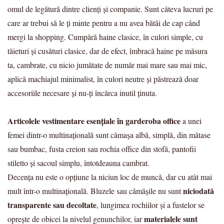
omul de legătură dintre clienți și companie. Sunt câteva lucruri pe
care ar trebui să le ți minte pentru a nu avea bătăi de cap când
mergi la shopping. Cumpără haine clasice, în culori simple, cu
tăieturi și cusături clasice, dar de efect, îmbracă haine pe măsura
ta, cambrate, cu nicio jumătate de număr mai mare sau mai mic,
aplică machiajul minimalist, în culori neutre și păstrează doar
accesoriile necesare și nu-ți încărca inutil ținuta.
Articolele vestimentare esențiale în garderoba office
a unei
femei dintr-o multinațională sunt cămașa albă, simplă, din mătase
sau bumbac, fusta creion sau rochia office din stofă, pantofii
stiletto și sacoul simplu, întotdeauna cambrat.
Decența nu este o opțiune la niciun loc de muncă, dar cu atât mai
niciodată
mult într-o multinațională. Bluzele sau cămășile nu sunt
transparente sau decoltate
, lungimea rochiilor și a fustelor se
materialele sunt
oprește de obicei la nivelul genunchilor, iar