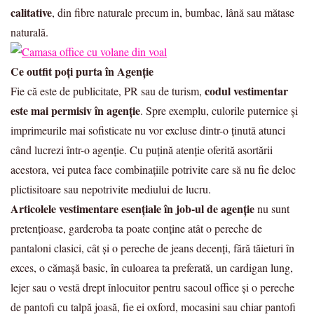
calitative
, din fibre naturale precum in, bumbac, lână sau mătase
naturală.
Ce outfit poți purta în Agenție
codul vestimentar
Fie că este de publicitate, PR sau de turism,
este mai permisiv în agenție
. Spre exemplu, culorile puternice și
imprimeurile mai sofisticate nu vor excluse dintr-o ținută atunci
când lucrezi într-o agenție. Cu puțină atenție oferită asortării
acestora, vei putea face combinațiile potrivite care să nu fie deloc
plictisitoare sau nepotrivite mediului de lucru.
Articolele vestimentare esențiale în job-ul de agenție
nu sunt
pretențioase, garderoba ta poate conține atât o pereche de
pantaloni clasici, cât și o pereche de jeans decenți, fără tăieturi în
exces, o cămașă basic, în culoarea ta preferată, un cardigan lung,
lejer sau o vestă drept înlocuitor pentru sacoul office și o pereche
de pantofi cu talpă joasă, fie ei oxford, mocasini sau chiar pantofi