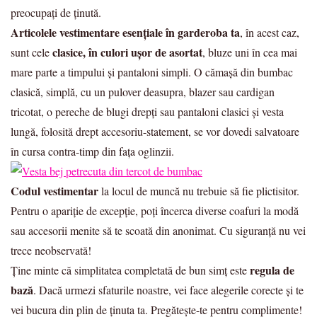
preocupați de ținută.
Articolele vestimentare esențiale în garderoba ta
, în acest caz,
clasice, în culori ușor de asortat
sunt cele
, bluze uni în cea mai
mare parte a timpului și pantaloni simpli. O cămașă din bumbac
clasică, simplă, cu un pulover deasupra, blazer sau cardigan
tricotat, o pereche de blugi drepți sau pantaloni clasici și vesta
lungă, folosită drept accesoriu-statement, se vor dovedi salvatoare
în cursa contra-timp din fața oglinzii.
Codul vestimentar
la locul de muncă nu trebuie să fie plictisitor.
Pentru o apariție de excepție, poți încerca diverse coafuri la modă
sau accesorii menite să te scoată din anonimat. Cu siguranță nu vei
trece neobservată!
regula de
Ține minte că simplitatea completată de bun simț este
bază
. Dacă urmezi sfaturile noastre, vei face alegerile corecte și te
vei bucura din plin de ținuta ta. Pregătește-te pentru complimente!