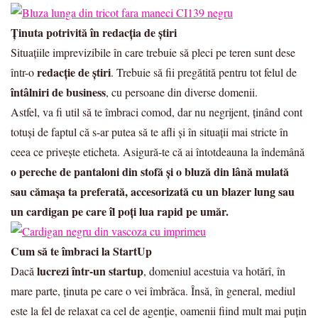
Ținuta potrivită în redacția de știri
Situațiile imprevizibile în care trebuie să pleci pe teren sunt dese
redacție de știri
într-o
. Trebuie să fii pregătită pentru tot felul de
întâlniri de business
, cu persoane din diverse domenii.
Astfel, va fi util să te îmbraci comod, dar nu negrijent, ținând cont
totuși de faptul că s-ar putea să te afli și în situații mai stricte în
ceea ce privește eticheta. Asigură-te că ai întotdeauna la îndemână
o pereche de pantaloni din stofă și o bluză din lână mulată
sau cămașa ta preferată, accesorizată cu un blazer lung sau
un cardigan pe care îl poți lua rapid pe umăr.
Cum să te îmbraci la StartUp
lucrezi într-un startup
Dacă
, domeniul acestuia va hotărî, în
mare parte, ținuta pe care o vei îmbrăca. Însă, în general, mediul
este la fel de relaxat ca cel de agenție, oamenii fiind mult mai puțin