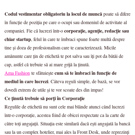
Codul vestimentar obligatoriu la locul de muncă
poate să difere
în funcție de poziția pe care o ocupi sau domeniul de activitate al
corporație, agenție, redacție sau
companiei. Fie că lucrezi într-o
chiar startup
, felul în care te îmbraci spune foarte multă despre
tine și doza de profesionalism care te caracterizează. Micile
amănunte care țin de etichetă te pot salva sau îți pot da bătăi de
cap, astfel că trebuie să ai mare grijă la ținută.
cum să te îmbraci în funcție de
Ama Fashion
te sfătuiește
mediul în care lucrezi
. Câteva reguli simple, de bază, se vor
dovedi extrem de utile și te vor scoate des din impas!
Ce ținută trebuie să porți în Corporație
Regulile de etichetă nu sunt cele mai blânde atunci când lucrezi
într-o corporație, acestea fiind de obicei respectate ca la carte de
către toți angajații. Situația este similară dacă ești angajată la bancă
sau la un complex hotelier, mai ales la Front Desk, unde reprezinți