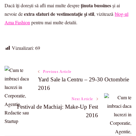
ținuta bussines
Dacă îți dorești să afli mai multe despre
și ai
extra sfaturi de vestimentație și stil
nevoie de
, vizitează
blog-ul
Ama Fashion
pentru mai multe detalii.
Vizualizari:
69
Post
Previous Article
Yard Sale la Centru – 29-30 Octombrie
Navigation
2016
Next Article
Festival de Machiaj: Make-Up Fest
2016