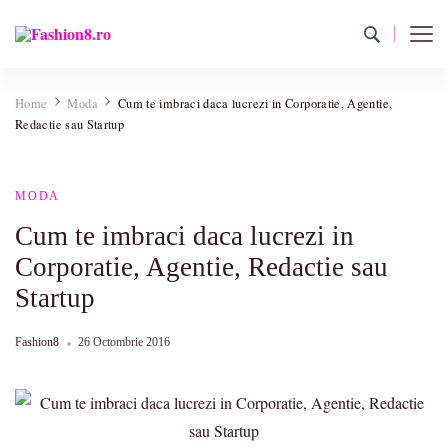
Fashion8.ro ❤️
Revista Fashion8.ro locul unde gasesti ce e nou: horoscop,
evenimente, haine, incaltaminte, coafuri, tunsori, desene de colorat,
Home
Moda
Cum te imbraci daca lucrezi in Corporatie, Agentie,
poze cu modele de manichiuri!❤️
Redactie sau Startup
MODA
Cum te imbraci daca lucrezi in
Corporatie, Agentie, Redactie sau
Startup
Fashion8
26 Octombrie 2016