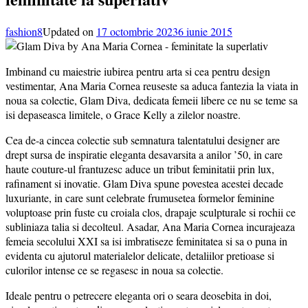
fashion8
Updated on
17 octombrie 2023
6 iunie 2015
Imbinand cu maiestrie iubirea pentru arta si cea pentru design
vestimentar, Ana Maria Cornea reuseste sa aduca fantezia la viata in
noua sa colectie, Glam Diva, dedicata femeii libere ce nu se teme sa
isi depaseasca limitele, o Grace Kelly a zilelor noastre.
Cea de-a cincea colectie sub semnatura talentatului designer are
drept sursa de inspiratie eleganta desavarsita a anilor ’50, in care
haute couture-ul frantuzesc aduce un tribut feminitatii prin lux,
rafinament si inovatie. Glam Diva spune povestea acestei decade
luxuriante, in care sunt celebrate frumusetea formelor feminine
voluptoase prin fuste cu croiala clos, drapaje sculpturale si rochii ce
subliniaza talia si decolteul. Asadar, Ana Maria Cornea incurajeaza
femeia secolului XXI sa isi imbratiseze feminitatea si sa o puna in
evidenta cu ajutorul materialelor delicate, detaliilor pretioase si
culorilor intense ce se regasesc in noua sa colectie.
Ideale pentru o petrecere eleganta ori o seara deosebita in doi,