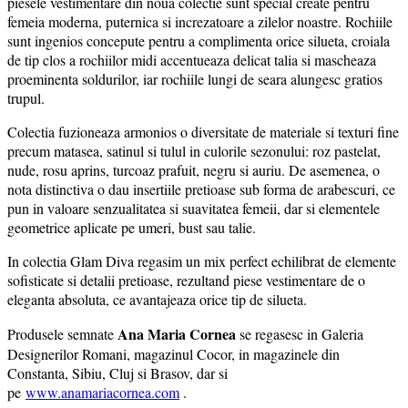
piesele vestimentare din noua colectie sunt special create pentru
femeia moderna, puternica si increzatoare a zilelor noastre. Rochiile
sunt ingenios concepute pentru a complimenta orice silueta, croiala
de tip clos a rochiilor midi accentueaza delicat talia si mascheaza
proeminenta soldurilor, iar rochiile lungi de seara alungesc gratios
trupul.
Colectia fuzioneaza armonios o diversitate de materiale si texturi fine
precum matasea, satinul si tulul in culorile sezonului: roz pastelat,
nude, rosu aprins, turcoaz prafuit, negru si auriu. De asemenea, o
nota distinctiva o dau insertiile pretioase sub forma de arabescuri, ce
pun in valoare senzualitatea si suavitatea femeii, dar si elementele
geometrice aplicate pe umeri, bust sau talie.
In colectia Glam Diva regasim un mix perfect echilibrat de elemente
sofisticate si detalii pretioase, rezultand piese vestimentare de o
eleganta absoluta, ce avantajeaza orice tip de silueta.
Ana Maria Cornea
Produsele semnate
se regasesc in Galeria
Designerilor Romani, magazinul Cocor, in magazinele din
Constanta, Sibiu, Cluj si Brasov, dar si
pe
www.anamariacornea.com
.