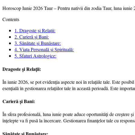
Horoscop Iunie 2026 Taur – Pentru nativii din zodia Taur, luna iunie 202
Contents
1.
Dragoste și Relații:
2.
Carieră și Bani:
3.
Sănătate și Bunăstare:
4.
Viața Personală și Spirituală:
5.
Sfaturi Astrologice:
Dragoste și Relații:
În iunie 2026, se pot evidenția aspecte noi în relațiile tale. Este posib
esențială în gestionarea relațiilor tale în această perioadă. Este important
Carieră și Bani:
În sfera profesională, luna iunie poate aduce oportunități de creștere și
înțelepte va fi pusă la încercare. Gestionarea finanțelor tale cu responsa
Sănătate și Bunăstare: