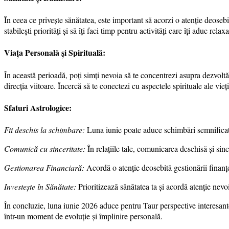
În ceea ce privește sănătatea, este important să acorzi o atenție deosebit
stabilești priorități și să îți faci timp pentru activități care îți aduc rel
Viața Personală și Spirituală:
În această perioadă, poți simți nevoia să te concentrezi asupra dezvoltării 
direcția viitoare. Încercă să te conectezi cu aspectele spirituale ale vieț
Sfaturi Astrologice:
Fii deschis la schimbare:
Luna iunie poate aduce schimbări semnificative 
Comunică cu sinceritate:
În relațiile tale, comunicarea deschisă și sin
Gestionarea Financiară:
Acordă o atenție deosebită gestionării finanțelo
Investește în Sănătate:
Prioritizează sănătatea ta și acordă atenție nevo
În concluzie, luna iunie 2026 aduce pentru Taur perspective interesante
într-un moment de evoluție și împlinire personală.