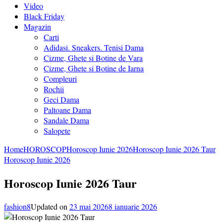
Video
Black Friday
Magazin
Carti
Adidasi. Sneakers. Tenisi Dama
Cizme, Ghete si Botine de Vara
Cizme, Ghete si Botine de Iarna
Compleuri
Rochii
Geci Dama
Paltoane Dama
Sandale Dama
Salopete
Home
HOROSCOP
Horoscop Iunie 2026
Horoscop Iunie 2026 Taur
Horoscop Iunie 2026
Horoscop Iunie 2026 Taur
fashion8
Updated on
23 mai 2026
8 ianuarie 2026