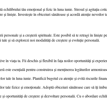
ă echilibrului tău emoțional și fizic în luna iunie. Stresul și agitația cot
axare și liniște. Investește în obiceiuri sănătoase și acordă atenție nevoilor 
personale și a creșterii spirituale. Este posibil să te retragi în liniște pe
ii tale și să explorezi noi modalități de creștere și evoluție personală.
în viața ta. Fii deschis și flexibil în fața noilor oportunități și experie
ceră este esențială pentru construirea și menținerea legăturilor armonioase
r tale în luna iunie. Planifică bugetul cu atenție și evită riscurile financ
ilor tale fizice și emoționale. Adoptă obiceiuri sănătoase care să îți îmb
 și oportunități de creștere și dezvoltare personală. Cu o abordare echil