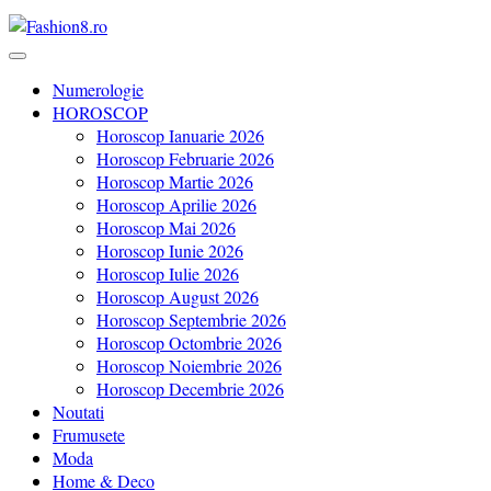
Revista Fashion8.ro locul unde gasesti ce e nou: horoscop, evenimente
Fashion8.ro ❤️
Numerologie
HOROSCOP
Horoscop Ianuarie 2026
Horoscop Februarie 2026
Horoscop Martie 2026
Horoscop Aprilie 2026
Horoscop Mai 2026
Horoscop Iunie 2026
Horoscop Iulie 2026
Horoscop August 2026
Horoscop Septembrie 2026
Horoscop Octombrie 2026
Horoscop Noiembrie 2026
Horoscop Decembrie 2026
Noutati
Frumusete
Moda
Home & Deco