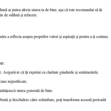
idiană ar putea afecta starea ta de bine, așa că este recomandat să îți
tale de odihnă și refacere.
ntru a reflecta asupra propriilor valori și aspirații și pentru a-ți contura
nțe.
. Asigură-te că îți exprimi cu claritate gândurile și sentimentele.
iare nejustificate.
unătățească starea generală de bine.
ibrată și deschidere către schimbare, poți transforma această perioadă