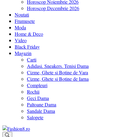
Horoscop Noiembrie 2026
Horoscop Decembrie 2026
Noutati
Frumusete
Moda
Home & Deco
Video
Black Friday
Magazin
Carti
Adidasi. Sneakers. Tenisi Dama
Cizme, Ghete si Botine de Vara
Cizme, Ghete si Botine de Iarna
Compleuri
Rochii
Geci Dama
Paltoane Dama
Sandale Dama
Salopete