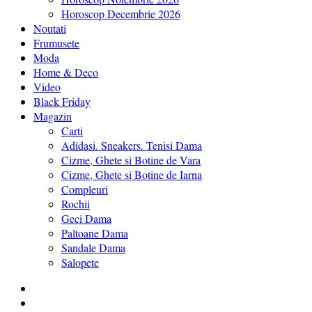
Horoscop Decembrie 2026
Noutati
Frumusete
Moda
Home & Deco
Video
Black Friday
Magazin
Carti
Adidasi. Sneakers. Tenisi Dama
Cizme, Ghete si Botine de Vara
Cizme, Ghete si Botine de Iarna
Compleuri
Rochii
Geci Dama
Paltoane Dama
Sandale Dama
Salopete