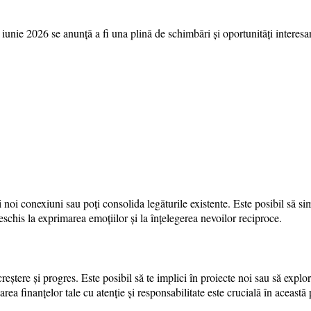
ie 2026 se anunță a fi una plină de schimbări și oportunități interesant
ri noi conexiuni sau poți consolida legăturile existente. Este posibil să si
schis la exprimarea emoțiilor și la înțelegerea nevoilor reciproce.
ștere și progres. Este posibil să te implici în proiecte noi sau să explorezi
narea finanțelor tale cu atenție și responsabilitate este crucială în această