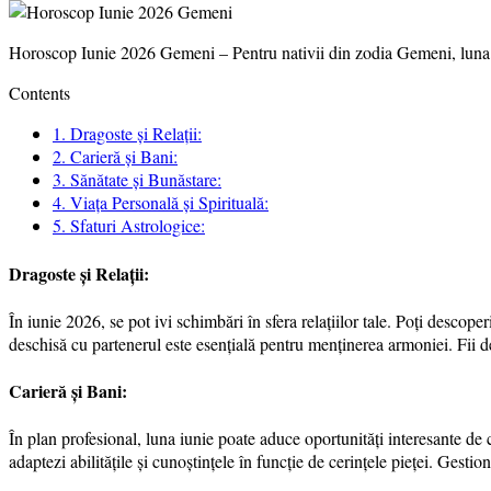
Horoscop Iunie 2026 Gemeni – Pentru nativii din zodia Gemeni, luna iun
Contents
1.
Dragoste și Relații:
2.
Carieră și Bani:
3.
Sănătate și Bunăstare:
4.
Viața Personală și Spirituală:
5.
Sfaturi Astrologice:
Dragoste și Relații:
În iunie 2026, se pot ivi schimbări în sfera relațiilor tale. Poți descope
deschisă cu partenerul este esențială pentru menținerea armoniei. Fii de
Carieră și Bani:
În plan profesional, luna iunie poate aduce oportunități interesante de cre
adaptezi abilitățile și cunoștințele în funcție de cerințele pieței. Gestio