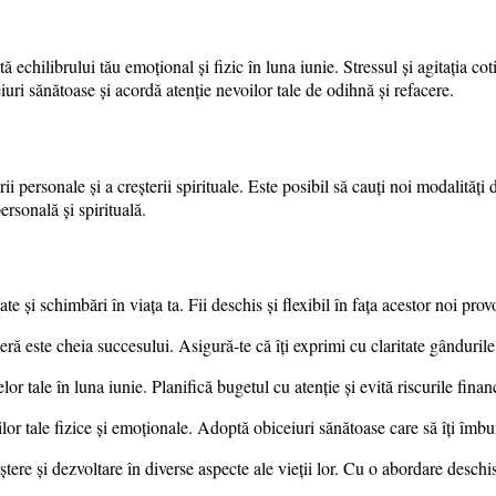
ă echilibrului tău emoțional și fizic în luna iunie. Stressul și agitația cot
ceiuri sănătoase și acordă atenție nevoilor tale de odihnă și refacere.
 personale și a creșterii spirituale. Este posibil să cauți noi modalități d
personală și spirituală.
 și schimbări în viața ta. Fii deschis și flexibil în fața acestor noi prov
eră este cheia succesului. Asigură-te că îți exprimi cu claritate gândurile
r tale în luna iunie. Planifică bugetul cu atenție și evită riscurile financ
ilor tale fizice și emoționale. Adoptă obiceiuri sănătoase care să îți îmb
re și dezvoltare în diverse aspecte ale vieții lor. Cu o abordare deschis