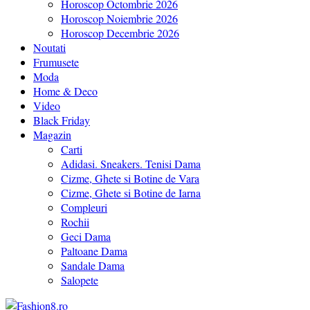
Horoscop Octombrie 2026
Horoscop Noiembrie 2026
Horoscop Decembrie 2026
Noutati
Frumusete
Moda
Home & Deco
Video
Black Friday
Magazin
Carti
Adidasi. Sneakers. Tenisi Dama
Cizme, Ghete si Botine de Vara
Cizme, Ghete si Botine de Iarna
Compleuri
Rochii
Geci Dama
Paltoane Dama
Sandale Dama
Salopete