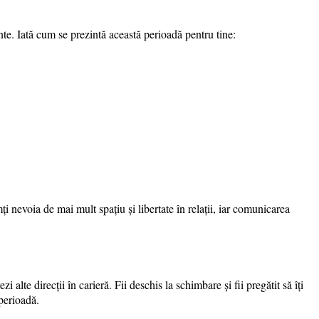
e. Iată cum se prezintă această perioadă pentru tine:
mți nevoia de mai mult spațiu și libertate în relații, iar comunicarea
 alte direcții în carieră. Fii deschis la schimbare și fii pregătit să îți
 perioadă.