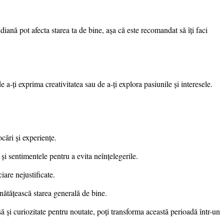
idiană pot afecta starea ta de bine, așa că este recomandat să îți faci
e a-ți exprima creativitatea sau de a-ți explora pasiunile și interesele.
ocări și experiențe.
 și sentimentele pentru a evita neînțelegerile.
iare nejustificate.
unătățească starea generală de bine.
ă și curiozitate pentru noutate, poți transforma această perioadă într-un