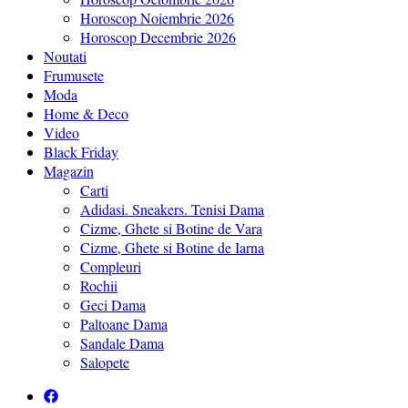
Horoscop Noiembrie 2026
Horoscop Decembrie 2026
Noutati
Frumusete
Moda
Home & Deco
Video
Black Friday
Magazin
Carti
Adidasi. Sneakers. Tenisi Dama
Cizme, Ghete si Botine de Vara
Cizme, Ghete si Botine de Iarna
Compleuri
Rochii
Geci Dama
Paltoane Dama
Sandale Dama
Salopete