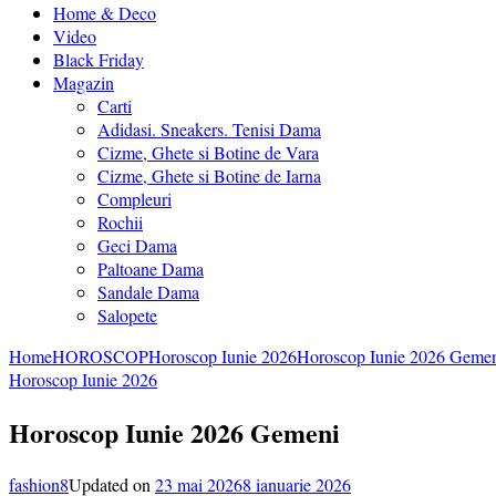
Home & Deco
Video
Black Friday
Magazin
Carti
Adidasi. Sneakers. Tenisi Dama
Cizme, Ghete si Botine de Vara
Cizme, Ghete si Botine de Iarna
Compleuri
Rochii
Geci Dama
Paltoane Dama
Sandale Dama
Salopete
Home
HOROSCOP
Horoscop Iunie 2026
Horoscop Iunie 2026 Geme
Horoscop Iunie 2026
Horoscop Iunie 2026 Gemeni
fashion8
Updated on
23 mai 2026
8 ianuarie 2026