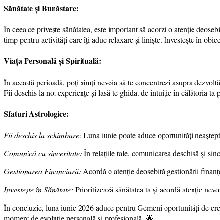
Sănătate și Bunăstare:
În ceea ce privește sănătatea, este important să acorzi o atenție deosebit
timp pentru activități care îți aduc relaxare și liniște. Investește în obi
Viața Personală și Spirituală:
În această perioadă, poți simți nevoia să te concentrezi asupra dezvoltării
Fii deschis la noi experiențe și lasă-te ghidat de intuiție în călătoria ta 
Sfaturi Astrologice:
Fii deschis la schimbare:
Luna iunie poate aduce oportunități neașteptate
Comunică cu sinceritate:
În relațiile tale, comunicarea deschisă și sinc
Gestionarea Financiară:
Acordă o atenție deosebită gestionării finanțelo
Investește în Sănătate:
Prioritizează sănătatea ta și acordă atenție nevo
În concluzie, luna iunie 2026 aduce pentru Gemeni oportunități de crește
moment de evoluție personală și profesională. 🌟