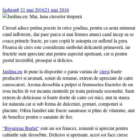
fashion8
21 mai 2016
21 mai 2016
Ciresul aduce putina poezie in orice gradina, pentru ca arata minunat
cand infloreste, dar pare parca si mai frumos atunci cand incep sa se
coaca primele fructe, pe care copiii le asteapta cu sufletul la gura.
Floarea de cires este considerata simbolul delicatetii primaverii, iar
fructele sunt apreciate atat pentru aspectul apetisant, cat si pentru
gustul irezistibil, proaspat si delicios.
Jardina.eu
iti pune la dispozitie o gama variata de
ciresi
foarte
productivi si aromati, soiuri de renume, extrem de apreciate de catre
cunoscatori. Aroma deosebita a pulpei si frumusetea fructelor de un
rosu inchis iti vor incanta simturile pe toata perioada sezonului. Sunt
extrem de delicioase si foarte dorite de catre cei mici, atat in starea
lor naturala cat si sub forma de dulceturi, gemuri, compoturi si
placinte. Ofera familiei tale fructe sanatoase si pline de vitamine, atat
de benefice pentru o sanatate de fier.
“Bigarreau Burlat“
este un soi francez, renumit si apreciat pentru
calitatile sale deosebite. Delicios si apetisant, acest soi face cirese