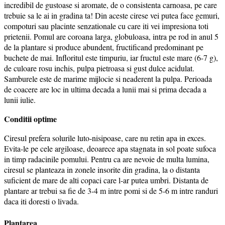
incredibil de gustoase si aromate, de o consistenta carnoasa, pe care
trebuie sa le ai in gradina ta! Din aceste cirese vei putea face gemuri,
compoturi sau placinte senzationale cu care iti vei impresiona toti
prietenii. Pomul are coroana larga, globuloasa, intra pe rod in anul 5
de la plantare si produce abundent, fructificand predominant pe
buchete de mai. Infloritul este timpuriu, iar fructul este mare (6-7 g),
de culoare rosu inchis, pulpa pietroasa si gust dulce acidulat.
Samburele este de marime mijlocie si neaderent la pulpa. Perioada
de coacere are loc in ultima decada a lunii mai si prima decada a
lunii iulie.
Conditii optime
Ciresul prefera solurile luto-nisipoase, care nu retin apa in exces.
Evita-le pe cele argiloase, deoarece apa stagnata in sol poate sufoca
in timp radacinile pomului. Pentru ca are nevoie de multa lumina,
ciresul se planteaza in zonele insorite din gradina, la o distanta
suficient de mare de alti copaci care l-ar putea umbri. Distanta de
plantare ar trebui sa fie de 3-4 m intre pomi si de 5-6 m intre randuri
daca iti doresti o livada.
Plantarea