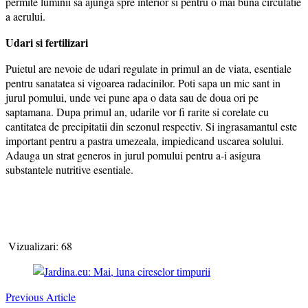
permite luminii sa ajunga spre interior si pentru o mai buna circulatie
a aerului.
Udari si fertilizari
Puietul are nevoie de udari regulate in primul an de viata, esentiale
pentru sanatatea si vigoarea radacinilor. Poti sapa un mic sant in
jurul pomului, unde vei pune apa o data sau de doua ori pe
saptamana. Dupa primul an, udarile vor fi rarite si corelate cu
cantitatea de precipitatii din sezonul respectiv. Si ingrasamantul este
important pentru a pastra umezeala, impiedicand uscarea solului.
Adauga un strat generos in jurul pomului pentru a-i asigura
substantele nutritive esentiale.
Vizualizari:
68
Post
Navigation
Previous Article