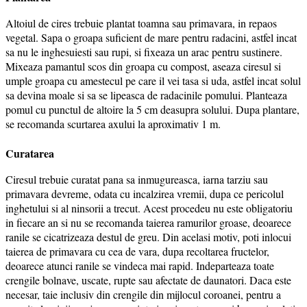
Altoiul de cires trebuie plantat toamna sau primavara, in repaos
vegetal. Sapa o groapa suficient de mare pentru radacini, astfel incat
sa nu le inghesuiesti sau rupi, si fixeaza un arac pentru sustinere.
Mixeaza pamantul scos din groapa cu compost, aseaza ciresul si
umple groapa cu amestecul pe care il vei tasa si uda, astfel incat solul
sa devina moale si sa se lipeasca de radacinile pomului. Planteaza
pomul cu punctul de altoire la 5 cm deasupra solului. Dupa plantare,
se recomanda scurtarea axului la aproximativ 1 m.
Curatarea
Ciresul trebuie curatat pana sa inmugureasca, iarna tarziu sau
primavara devreme, odata cu incalzirea vremii, dupa ce pericolul
inghetului si al ninsorii a trecut. Acest procedeu nu este obligatoriu
in fiecare an si nu se recomanda taierea ramurilor groase, deoarece
ranile se cicatrizeaza destul de greu. Din acelasi motiv, poti inlocui
taierea de primavara cu cea de vara, dupa recoltarea fructelor,
deoarece atunci ranile se vindeca mai rapid. Indeparteaza toate
crengile bolnave, uscate, rupte sau afectate de daunatori. Daca este
necesar, taie inclusiv din crengile din mijlocul coroanei, pentru a