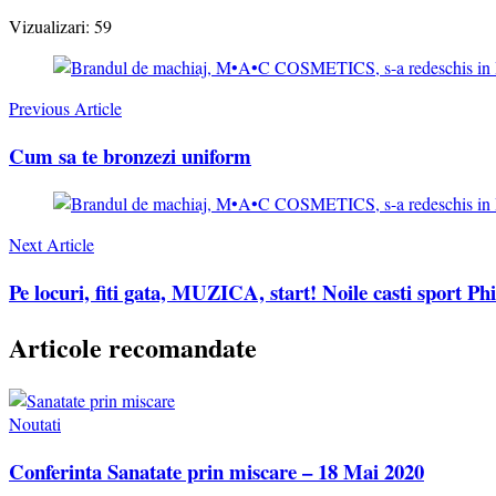
Vizualizari:
59
Post
Navigation
Previous Article
Cum sa te bronzezi uniform
Next Article
Pe locuri, fiti gata, MUZICA, start! Noile casti sport Phi
Articole recomandate
Noutati
Conferinta Sanatate prin miscare – 18 Mai 2020