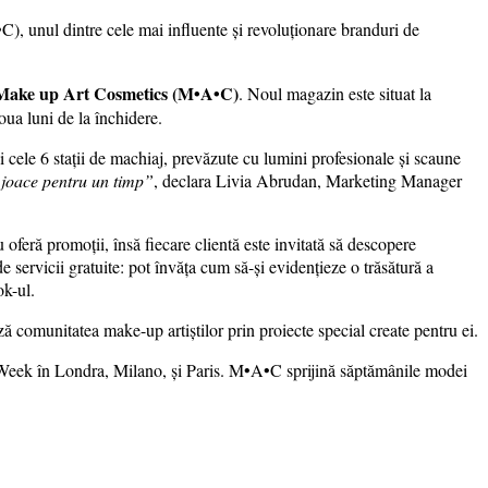
, unul dintre cele mai influente și revoluționare branduri de
Make up Art Cosmetics (M•A•C)
. Noul magazin este situat la
doua luni de la închidere.
 cele 6 stații de machiaj, prevăzute cu lumini profesionale și scaune
e joace pentru un timp”
, declara Livia Abrudan, Marketing Manager
oferă promoții, însă fiecare clientă este invitată să descopere
e servicii gratuite: pot învăța cum să-și evidențieze o trăsătură a
ok-ul.
comunitatea make-up artiștilor prin proiecte special create pentru ei.
ion Week în Londra, Milano, și Paris. M•A•C sprijină săptămânile modei