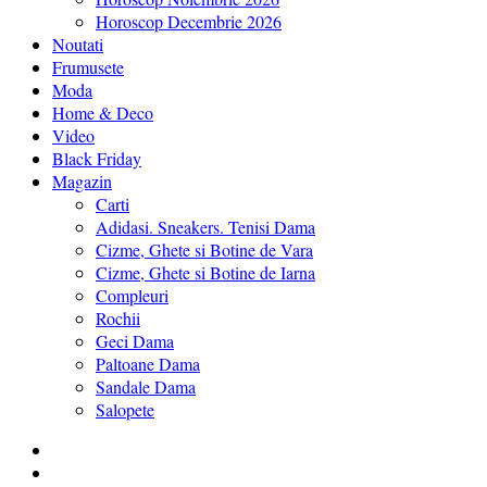
Horoscop Decembrie 2026
Noutati
Frumusete
Moda
Home & Deco
Video
Black Friday
Magazin
Carti
Adidasi. Sneakers. Tenisi Dama
Cizme, Ghete si Botine de Vara
Cizme, Ghete si Botine de Iarna
Compleuri
Rochii
Geci Dama
Paltoane Dama
Sandale Dama
Salopete