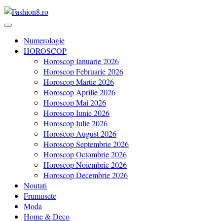
Revista Fashion8.ro locul unde gasesti ce e nou: horoscop, evenimente
Fashion8.ro ❤️
Numerologie
HOROSCOP
Horoscop Ianuarie 2026
Horoscop Februarie 2026
Horoscop Martie 2026
Horoscop Aprilie 2026
Horoscop Mai 2026
Horoscop Iunie 2026
Horoscop Iulie 2026
Horoscop August 2026
Horoscop Septembrie 2026
Horoscop Octombrie 2026
Horoscop Noiembrie 2026
Horoscop Decembrie 2026
Noutati
Frumusete
Moda
Home & Deco