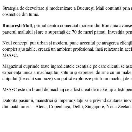
Strategia de dezvoltare și modernizare a București Mall continuă prin
cosmetice din lume.
București Mall
, primul centru comercial modern din România avansea
parterul mallului și are o suprafață de 70 de metri pătrați. Investiția pen
Noul concept, pur urban și modern, pune accentul pe atragerea cliențilo
complet ajustabile, crează un ambient profesional, însă relaxant în ace
M•A•C.
Magazinul cuprinde toate ingredientele esențiale pe care clienții se așt
experiența unică a machiajului, stilului și expresiei de sine cu un make-
chipului (fie ochi sau buze) sau pot să exploreze printr-un machiaj de 
M•A•C este un brand de machiaj ce a fost creat de make-up artiști pen
Datorită pasiunii, măiestriei și impetuozității sale privind căutarea i
din toată lumea – Atena, Copenhaga, Delhi, Singapore, Noua Zeelan