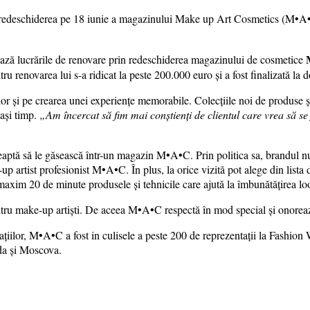
 redeschiderea pe 18 iunie a magazinului Make up Art Cosmetics (M•A•C)
ză lucrările de renovare prin redeschiderea magazinului de cosmetice
tru renovarea lui s-a ridicat la peste 200.000 euro și a fost finalizată la 
r și pe crearea unei experiențe memorabile. Colecțiile noi de produse și
lași timp.
„Am încercat să fim mai conștienți de clientul care vrea să s
eaptă să le găsească într-un magazin M•A•C. Prin politica sa, brandul nu 
up artist profesionist M•A•C. În plus, la orice vizită pot alege din lista d
maxim 20 de minute produsele și tehnicile care ajută la îmbunătățirea lo
tru make-up artiști. De aceea M•A•C respectă în mod special și onorează 
novațiilor, M•A•C a fost in culisele a peste 200 de reprezentații la Fash
da și Moscova.