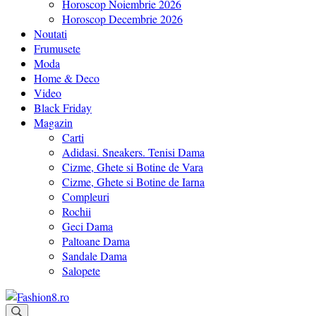
Horoscop Noiembrie 2026
Horoscop Decembrie 2026
Noutati
Frumusete
Moda
Home & Deco
Video
Black Friday
Magazin
Carti
Adidasi. Sneakers. Tenisi Dama
Cizme, Ghete si Botine de Vara
Cizme, Ghete si Botine de Iarna
Compleuri
Rochii
Geci Dama
Paltoane Dama
Sandale Dama
Salopete