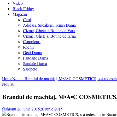
Video
Black Friday
Magazin
Carti
Adidasi. Sneakers. Tenisi Dama
Cizme, Ghete si Botine de Vara
Cizme, Ghete si Botine de Iarna
Compleuri
Rochii
Geci Dama
Paltoane Dama
Sandale Dama
Salopete
Home
Noutati
Brandul de machiaj, M•A•C COSMETICS, s-a redeschis i
Noutati
Brandul de machiaj, M•A•C COSMETICS, s-a
fashion8
26 iunie 2015
26 iunie 2015