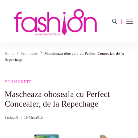
Fashion8.ro ❤️
Revista Fashion8.ro locul unde gasesti ce e nou: horoscop,
evenimente, haine, incaltaminte, coafuri, tunsori, desene de colorat,
Home
Frumusete
Mascheaza oboseala cu Perfect Concealer, de la
poze cu modele de manichiuri!❤️
Repechage
FRUMUSETE
Mascheaza oboseala cu Perfect
Concealer, de la Repechage
Fashion8
16 Mai 2015