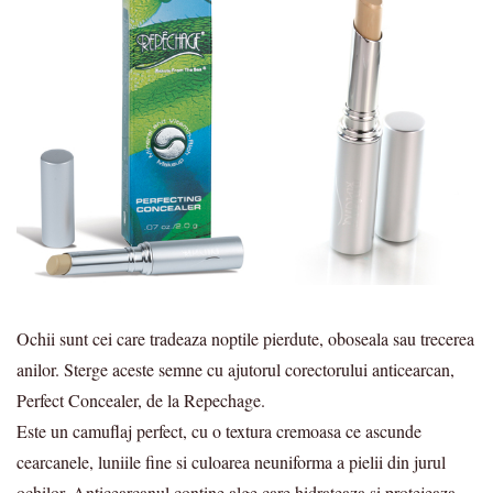
Ochii sunt cei care tradeaza noptile pierdute, oboseala sau trecerea
anilor. Sterge aceste semne cu ajutorul corectorului anticearcan,
Perfect Concealer, de la Repechage.
Este un camuflaj perfect, cu o textura cremoasa ce ascunde
cearcanele, luniile fine si culoarea neuniforma a pielii din jurul
ochilor. Anticearcanul contine alge care hidrateaza si protejeaza