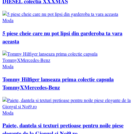
DIESEL colectia XXXMAS
Moda
5 piese cheie care nu pot lipsi din garderoba ta vara
aceasta
Moda
Tommy Hilfiger lanseaza prima colectie capsula
TommyXMercedes-Benz
Moda
Paiete, dantela si texturi pretioase pentru noile piese
elegante de la Giorgal si Noi9.ro