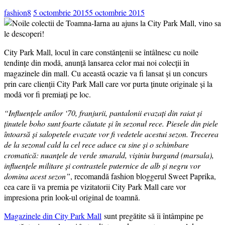
fashion8
5 octombrie 2015
5 octombrie 2015
City Park Mall, locul în care constănțenii se întâlnesc cu noile
tendințe din modă, anunță lansarea celor mai noi colecții în
magazinele din mall. Cu această ocazie va fi lansat și un concurs
prin care clienții City Park Mall care vor purta ținute originale și la
modă vor fi premiați pe loc.
“Influențele anilor ‘70, franjurii, pantalonii evazați din raiat și
ținutele boho sunt foarte căutate și în sezonul rece. Piesele din piele
întoarsă și salopetele evazate vor fi vedetele acestui sezon. Trecerea
de la sezonul cald la cel rece aduce cu sine și o schimbare
cromatică: nuanțele de verde smarald, vișiniu burgund (marsala),
influențele militare și contrastele puternice de alb și negru vor
domina acest sezon”
, recomandă fashion bloggerul Sweet Paprika,
cea care îi va premia pe vizitatorii City Park Mall care vor
impresiona prin look-ul original de toamnă.
Magazinele din City Park Mall
sunt pregătite să îi întâmpine pe