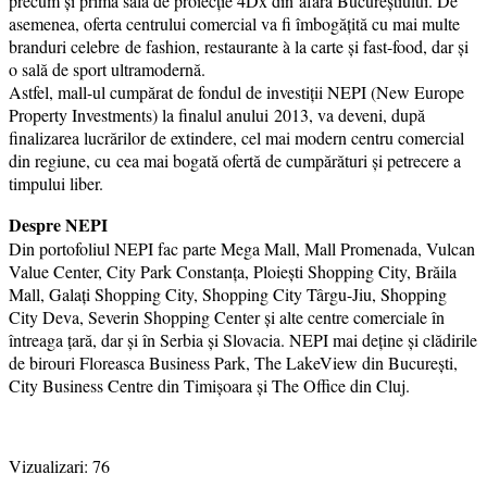
precum și prima sală de proiecție 4Dx din afara Bucureștiului. De
asemenea, oferta centrului comercial va fi îmbogățită cu mai multe
branduri celebre de fashion, restaurante à la carte și fast-food, dar și
o sală de sport ultramodernă.
Astfel, mall-ul cumpărat de fondul de investiții NEPI (New Europe
Property Investments) la finalul anului 2013, va deveni, după
finalizarea lucrărilor de extindere, cel mai modern centru comercial
din regiune, cu cea mai bogată ofertă de cumpărături și petrecere a
timpului liber.
Despre NEPI
Din portofoliul NEPI fac parte Mega Mall, Mall Promenada, Vulcan
Value Center, City Park Constanţa, Ploiești Shopping City, Brăila
Mall, Galaţi Shopping City, Shopping City Târgu-Jiu, Shopping
City Deva, Severin Shopping Center şi alte centre comerciale în
întreaga ţară, dar şi în Serbia şi Slovacia. NEPI mai deţine şi clădirile
de birouri Floreasca Business Park, The LakeView din Bucureşti,
City Business Centre din Timişoara şi The Office din Cluj.
Vizualizari:
76