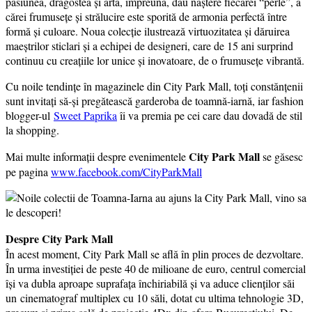
pasiunea, dragostea și arta, împreună, dau naștere fiecărei “perle”, a
cărei frumusețe și strălucire este sporită de armonia perfectă între
formă și culoare. Noua colecție ilustrează virtuozitatea și dăruirea
maeștrilor sticlari și a echipei de designeri, care de 15 ani surprind
continuu cu creațiile lor unice și inovatoare, de o frumusețe vibrantă.
Cu noile tendințe în magazinele din City Park Mall, toți constănțenii
sunt invitați să-și pregătească garderoba de toamnă-iarnă, iar fashion
blogger-ul
Sweet Paprika
îi va premia pe cei care dau dovadă de stil
la shopping.
City Park Mall
Mai multe informații despre evenimentele
se găsesc
pe pagina
www.facebook.com/CityParkMall
Despre City Park Mall
În acest moment, City Park Mall se află în plin proces de dezvoltare.
În urma investiției de peste 40 de milioane de euro, centrul comercial
își va dubla aproape suprafața închiriabilă și va aduce clienților săi
un cinematograf multiplex cu 10 săli, dotat cu ultima tehnologie 3D,