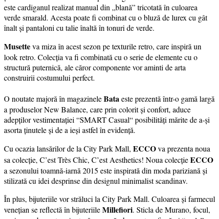
este cardiganul realizat manual din „blană” tricotată în culoarea
verde smarald. Acesta poate fi combinat cu o bluză de lurex cu gât
înalt și pantaloni cu talie înaltă în tonuri de verde.
Musette
va miza în acest sezon pe texturile retro, care inspiră un
look retro. Colecția va fi combinată cu o serie de elemente cu o
structură puternică, ale căror componente vor aminti de arta
construirii costumului perfect.
Bata
O noutate majoră în magazinele
este prezentă într-o gamă largă
a produselor New Balance, care prin colorit și confort, aduce
adepților vestimentației “SMART Casual“ posibilități mărite de a-și
asorta ținutele și de a ieși astfel în evidență.
ECCO
Cu ocazia lansărilor de la City Park Mall,
va prezenta noua
ECCO
sa colecţie, C’est Très Chic, C’est Aesthetics! Noua colecţie
a sezonului toamnă-iarnă 2015 este inspirată din moda pariziană şi
stilizată cu idei desprinse din designul minimalist scandinav.
În plus, bijuteriile vor străluci la City Park Mall. Culoarea și farmecul
Millefiori
venețian se reflectă în bijuteriile
. Sticla de Murano, focul,