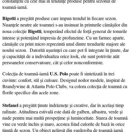
constănțeni cu cele mai în tendințe produse pentru sezonul de
toamnă-iarnă.
Bigotti
a pregătit produse care impun trendul în fiecare sezon.
Nuanțele neutre ale toamnei s-au insinuat în printurile cămășilor din
Bigotti
noua colecție
, temperând efectul de forță generat de tonurile
intense și potențând impresia de profunzime. Cu un farmec aparte,
cămășile cu print micro reprezintă unul dintre trendurile majore ale
noului sezon. Datorită ușurinței cu care pot fi integrate în ținute, dar
și capacității de a individualiza orice look, ele sunt potrivite atât
persoanelor conservatoare, cât și celor nonconformiste.
U.S. Polo
Colecția de toamnă-iarnă
poate fi sintetizată în trei
cuvinte: confort, stil și culoare. Designul noilor modele, inspirat de
Brandywine & Atlanta Polo Clubs, va colora colecția de toamnă cu
florile specifice din acele zone.
Stefanel
a pregătit ținute îndrăznețe și creative, dar în același timp
rafinate. Atitudinea estivală este dată de galben, albastru, verde și
nude pentru mai multă prospețime și luminozitate. Starea de toamnă
vine cu verde închis și maro, acestea fiind culorile de bază în orice
ținută de sezon. Un obiect nelipsit din garderoba de toamnă-iarnă