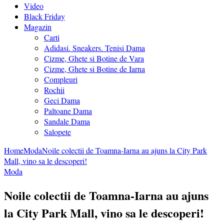
Video
Black Friday
Magazin
Carti
Adidasi. Sneakers. Tenisi Dama
Cizme, Ghete si Botine de Vara
Cizme, Ghete si Botine de Iarna
Compleuri
Rochii
Geci Dama
Paltoane Dama
Sandale Dama
Salopete
Home
Moda
Noile colectii de Toamna-Iarna au ajuns la City Park
Mall, vino sa le descoperi!
Moda
Noile colectii de Toamna-Iarna au ajuns
la City Park Mall, vino sa le descoperi!