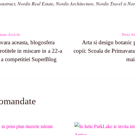
onstruct, Nordis Real Estate, Nordis Architecture, Nordis Travel si N
ious Article
Next Ar
vara aceasta, blogosfera
Arta si design botanic 
rotitele in miscare in a 22-a
copii: Scoala de Primavara
n
e a competitiei SuperBlog
mai
comandate