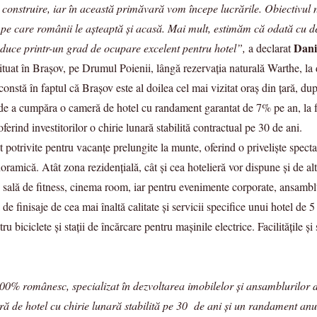
construire, iar în această primăvară vom începe lucrările. Obiectivul n
i pe care românii le așteaptă și acasă. Mai mult, estimăm că odată cu d
Dani
traduce printr-un grad de ocupare excelent pentru hotel”,
a declarat
tuat în Brașov, pe Drumul Poienii, lângă rezervația naturală Warthe, la
onstă în faptul că Brașov este al doilea cel mai vizitat oraș din țară, du
 de a cumpăra o cameră de hotel cu randament garantat de 7% pe an, la f
ferind investitorilor o chirie lunară stabilită contractual pe 30 de ani.
t potrivite pentru vacanțe prelungite la munte, oferind o priveliște spect
oramică. Atât zona rezidențială, cât și cea hotelieră vor dispune și de alte
, sală de fitness, cinema room, iar pentru evenimente corporate, ansamblu
 finisaje de cea mai înaltă calitate și servicii specifice unui hotel de 5 
ru biciclete și stații de încărcare pentru mașinile electrice. Facilitățile ș
100% românesc, specializat în dezvoltarea imobilelor și ansamblurilor
meră de hotel cu chirie lunară stabilită pe 30 de ani și un randament an