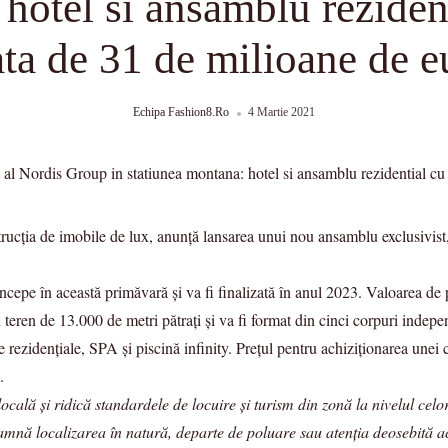
hotel si ansamblu reziden
ata de 31 de milioane de e
Echipa Fashion8.ro
4 Martie 2021
rucția de imobile de lux, anunță lansarea unui nou ansamblu exclusivist, 
ncepe în această primăvară și va fi finalizată în anul 2023. Valoarea de 
ren de 13.000 de metri pătrați și va fi format din cinci corpuri indepe
rezidențiale, SPA și piscină infinity. Prețul pentru achiziționarea unei
.
ală și ridică standardele de locuire și turism din zonă la nivelul celor
seamnă localizarea în natură, departe de poluare sau atenția deosebită ac