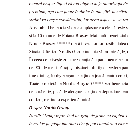
bucură nespus faptul că am obținut deja autorizația de 
premium, așa cum poate întâlnim în alte țări, benefici
străini va crește considerabil, iar acest aspect se va 
Ansamblul beneficiază de o amplasare excelentă: este si
și la 10 minute de Poiana Brașov. Mai mult, beneficiul c
Nordis Brasov 5***** oferă investitorilor posibilitatea
Sinaia. Ulterior, Nordis Group închiriază proprietățile, o
În ceea ce privește zona rezidențială, apartamentele sun
de 900 de metri pătrați și piscinei infinity cu vedere pan
fine-dining, lobby elegant, spațiu de joacă pentru copii
Toate proprietățile Nordis Brașov 5***** vor beneficia de
de curățenie, pistă de alergare, spațiu de depozitare pent
confort, oferind o experiență unică.
Despre Nordis Group
Nordis Group reprezintă un grup de firme cu capital 
investiție pe piața interna: clienții pot cumpăra o ca