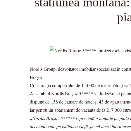
statiunea montana: 
pi
Nordis Group, dezvoltator imobiliar specializat în const
Brașov.
Construcția complexului de 14.000 de metri pătrați va î
Ansamblul Nordis Brașov 5***** va fi dezvoltat pe un te
dispune de 158 de camere de hotel și 43 de apartamente 
iar pentru un apartament de vacanță de la 217.000 euro
„Nordis Brașov 5***** reprezintă o noutate pe piața loc
accentul cade pe calitatea vieții, fie că acest lucru în