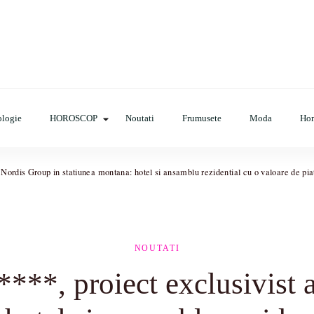
op, evenimente, haine, incaltaminte, coafuri, tunsori, desene de colora
logie
HOROSCOP
Noutati
Frumusete
Moda
Ho
 Nordis Group in statiunea montana: hotel si ansamblu rezidential cu o valoare de pi
NOUTATI
***, proiect exclusivist 