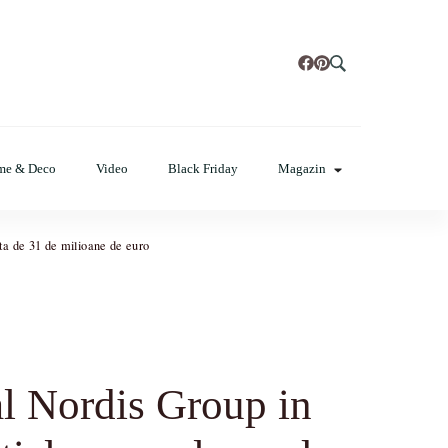
t, poze cu modele de manichiuri!
me & Deco
Video
Black Friday
Magazin
ata de 31 de milioane de euro
al Nordis Group in