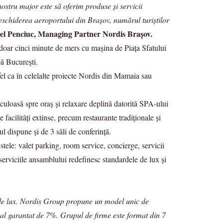
ostru major este să oferim produse și servicii
eschiderea aeroportului din Brașov, numărul turiștilor
el Penciuc, Managing Partner Nordis Brașov.
 doar cinci minute de mers cu mașina de Piața Sfatului
pă București.
el ca în celelalte proiecte Nordis din Mamaia sau
aculoasă spre oraș și relaxare deplină datorită SPA-ului
 facilități extinse, precum restaurante tradiționale și
l dispune și de 3 săli de conferință.
stele: valet parking, room service, concierge, servicii
i serviciile ansamblului redefinesc standardele de lux și
 de lux. Nordis Group propune un model unic de
ual garantat de 7%. Grupul de firme este format din 7