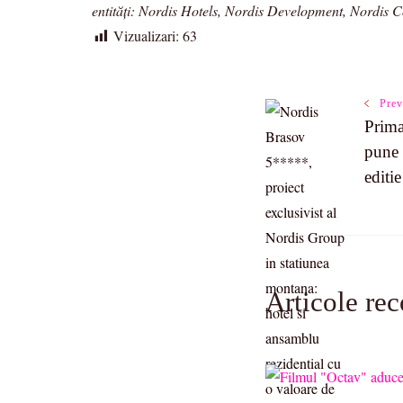
entități: Nordis Hotels, Nordis Development, Nordis C
Vizualizari:
63
Post
Prev
Prima
pune 
Navigatio
editi
Articole re