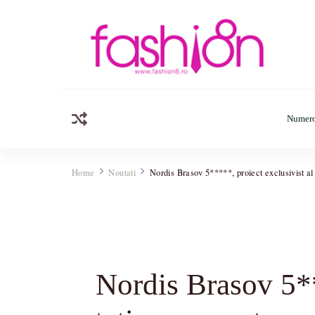
Fashion8.ro
Revista Fashion8.ro locul unde gasesti ce e nou: horosc
Numero
Home
Noutati
Nordis Brasov 5*****, proiect exclusivist al
Nordis Brasov 5**