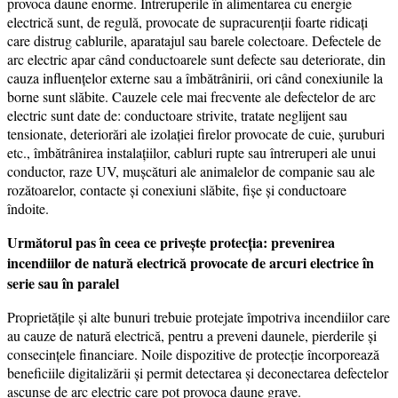
provoca daune enorme. Întreruperile în alimentarea cu energie
electrică sunt, de regulă, provocate de supracurenții foarte ridicați
care distrug cablurile, aparatajul sau barele colectoare. Defectele de
arc electric apar când conductoarele sunt defecte sau deteriorate, din
cauza influențelor externe sau a îmbătrânirii, ori când conexiunile la
borne sunt slăbite. Cauzele cele mai frecvente ale defectelor de arc
electric sunt date de: conductoare strivite, tratate neglijent sau
tensionate, deteriorări ale izolației firelor provocate de cuie, șuruburi
etc., îmbătrânirea instalațiilor, cabluri rupte sau întreruperi ale unui
conductor, raze UV, mușcături ale animalelor de companie sau ale
rozătoarelor, contacte și conexiuni slăbite, fișe și conductoare
îndoite.
Următorul pas în ceea ce privește protecția: prevenirea
incendiilor de natură electrică provocate de arcuri electrice în
serie sau în paralel
Proprietățile și alte bunuri trebuie protejate împotriva incendiilor care
au cauze de natură electrică, pentru a preveni daunele, pierderile și
consecințele financiare. Noile dispozitive de protecție încorporează
beneficiile digitalizării și permit detectarea și deconectarea defectelor
ascunse de arc electric care pot provoca daune grave.