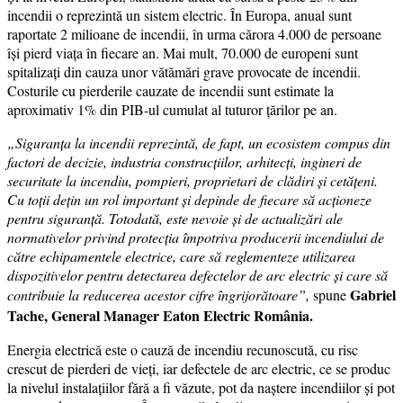
incendii o reprezintă un sistem electric. În Europa, anual sunt
raportate 2 milioane de incendii, în urma cărora 4.000 de persoane
își pierd viața în fiecare an. Mai mult, 70.000 de europeni sunt
spitalizați din cauza unor vătămări grave provocate de incendii.
Costurile cu pierderile cauzate de incendii sunt estimate la
aproximativ 1% din PIB-ul cumulat al tuturor țărilor pe an.
„Siguranța la incendii reprezintă, de fapt, un ecosistem compus din
factori de decizie, industria construcțiilor, arhitecți, ingineri de
securitate la incendiu, pompieri, proprietari de clădiri și cetățeni.
Cu toții dețin un rol important și depinde de fiecare să acționeze
pentru siguranță. Totodată, este nevoie și de actualizări ale
normativelor privind protecția împotriva producerii incendiului de
către echipamentele electrice, care să reglementeze utilizarea
dispozitivelor pentru detectarea defectelor de arc electric și care să
Gabriel
contribuie la reducerea acestor cifre îngrijorătoare”,
spune
Tache, General Manager Eaton Electric România.
Energia electrică este o cauză de incendiu recunoscută, cu risc
crescut de pierderi de vieți, iar defectele de arc electric, ce se produc
la nivelul instalațiilor fără a fi văzute, pot da naștere incendiilor și pot