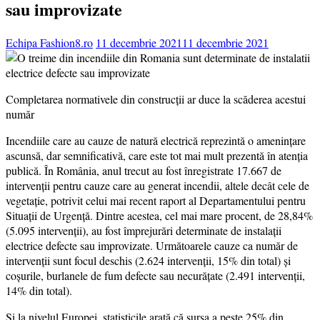
sau improvizate
Echipa Fashion8.ro
11 decembrie 2021
11 decembrie 2021
Completarea normativele din construcții ar duce la scăderea acestui
număr
Incendiile care au cauze de natură electrică reprezintă o amenințare
ascunsă, dar semnificativă, care este tot mai mult prezentă în atenția
publică. În România, anul trecut au fost înregistrate 17.667 de
intervenții pentru cauze care au generat incendii, altele decât cele de
vegetație, potrivit celui mai recent raport al Departamentului pentru
Situații de Urgență. Dintre acestea, cel mai mare procent, de 28,84%
(5.095 intervenții), au fost împrejurări determinate de instalații
electrice defecte sau improvizate. Următoarele cauze ca număr de
intervenții sunt focul deschis (2.624 intervenții, 15% din total) și
coșurile, burlanele de fum defecte sau necurățate (2.491 intervenții,
14% din total).
Și la nivelul Europei, statisticile arată că sursa a peste 25% din