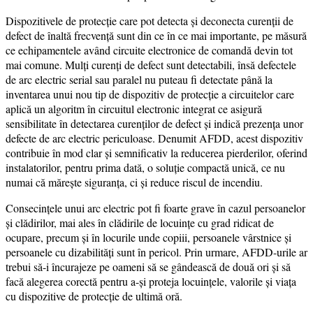
Dispozitivele de protecție care pot detecta și deconecta curenții de
defect de înaltă frecvență sunt din ce în ce mai importante, pe măsură
ce echipamentele având circuite electronice de comandă devin tot
mai comune. Mulți curenți de defect sunt detectabili, însă defectele
de arc electric serial sau paralel nu puteau fi detectate până la
inventarea unui nou tip de dispozitiv de protecție a circuitelor care
aplică un algoritm în circuitul electronic integrat ce asigură
sensibilitate în detectarea curenților de defect și indică prezența unor
defecte de arc electric periculoase. Denumit AFDD, acest dispozitiv
contribuie în mod clar și semnificativ la reducerea pierderilor, oferind
instalatorilor, pentru prima dată, o soluție compactă unică, ce nu
numai că mărește siguranța, ci și reduce riscul de incendiu.
Consecințele unui arc electric pot fi foarte grave în cazul persoanelor
și clădirilor, mai ales în clădirile de locuințe cu grad ridicat de
ocupare, precum și în locurile unde copiii, persoanele vârstnice și
persoanele cu dizabilități sunt în pericol. Prin urmare, AFDD-urile ar
trebui să-i încurajeze pe oameni să se gândească de două ori și să
facă alegerea corectă pentru a-și proteja locuințele, valorile și viața
cu dispozitive de protecție de ultimă oră.