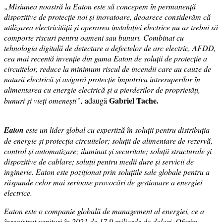
„Misiunea noastră la Eaton este să concepem în permanență
dispozitive de protecție noi și inovatoare, deoarece considerăm că
utilizarea electricității și operarea instalației electrice nu ar trebui să
comporte riscuri pentru oameni sau bunuri. Combinat cu
tehnologia digitală de detectare a defectelor de arc electric, AFDD,
cea mai recentă invenție din gama Eaton de soluții de protecție a
circuitelor, reduce la minimum riscul de incendii care au cauze de
natură electrică și asigură protecție împotriva întreruperilor în
alimentarea cu energie electrică și a pierderilor de proprietăți,
Gabriel Tache.
bunuri și vieți omenești”,
adaugă
Eaton
este un lider global cu expertiză în soluții pentru distribuția
de energie și protecția circuitelor; soluții de alimentare de rezervă,
control și automatizare; iluminat și securitate; soluții structurale și
dispozitive de cablare; soluții pentru medii dure și servicii de
inginerie. Eaton este poziționat prin soluțiile sale globale pentru a
răspunde celor mai serioase provocări de gestionare a energiei
electrice.
Eaton este o companie globală de management al energiei, ce a
înregistrat venituri în 2021 de 17.9 miliarde de dolari. Oferim