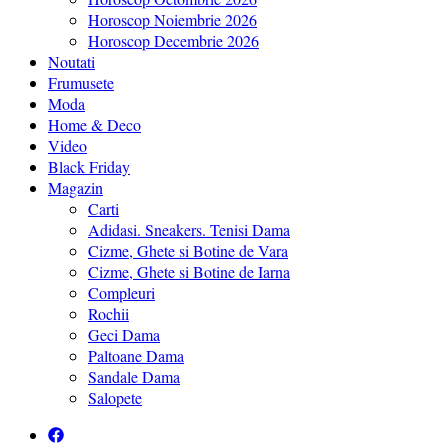
Horoscop Noiembrie 2026
Horoscop Decembrie 2026
Noutati
Frumusete
Moda
Home & Deco
Video
Black Friday
Magazin
Carti
Adidasi. Sneakers. Tenisi Dama
Cizme, Ghete si Botine de Vara
Cizme, Ghete si Botine de Iarna
Compleuri
Rochii
Geci Dama
Paltoane Dama
Sandale Dama
Salopete