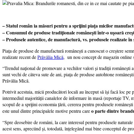
– Statul român ia măsuri pentru a sprijini piața micilor manufactu
– Consumul de produse tradiționale românești într-o ușoară creșter
– Produsele autentice, de manufactură, vs. produsele realizate în 
Piața de produse de manufactură românești a cunoscut o creștere semnific
realizate recent de
Prăvălia Mică
, un nou concept de magazin online s
“Trendul național de promovare a vechilor valori și tradiții românești a
sunt vechi de câteva sute de ani, piața de produse autohtone românești 
Prăvălia Mică.
Potrivit acestuia, micii producători locali au început să își facă loc pe 
intermediul majorității canalelor de informare în masă (reportaje TV, mat
scopul de a sprijini economia țării, cererea pentru produsele românești
o parte dintre brandu
este unul dintre principalele motive pentru care
“Spre deosebire de români, la care interesul pentru produsele naturale ș
acest sens, apreciind și, totodată, înțelegând mai bine conceptul de pr