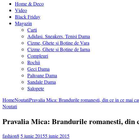
Home & Deco
Video
Black Friday
Magazin
Carti
Adidasi. Sneakers. Tenisi Dama
Cizme, Ghete si Botine de Vara
Cizme, Ghete si Botine de Iarna
Compleuri
Rochii
Geci Dama
Paltoane Dama
Sandale Dama
Salopete
Home
Noutati
Pravalia Mica: Brandurile romanesti, din ce in ce mai cau
Noutati
Pravalia Mica: Brandurile romanesti, din c
fashion8
5 iunie 2015
5 iunie 2015