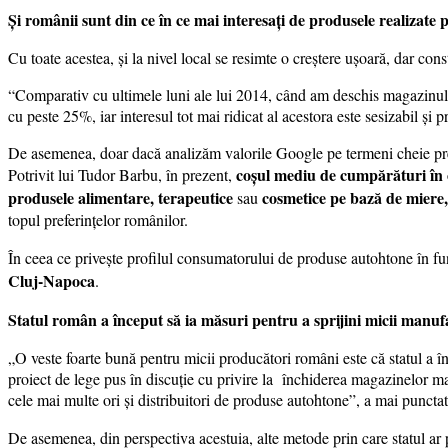
Și românii sunt din ce în ce mai interesați de produsele realizate p
Cu toate acestea, și la nivel local se resimte o creștere ușoară, dar con
“Comparativ cu ultimele luni ale lui 2014, când am deschis magazinul, 
cu peste 25%, iar interesul tot mai ridicat al acestora este sesizabil și
De asemenea, doar dacă analizăm valorile Google pe termeni cheie precu
coșul mediu de cumpărături în 
Potrivit lui Tudor Barbu, în prezent,
produsele alimentare, terapeutice
cosmetice pe bază de miere, 
sau
topul preferințelor românilor.
În ceea ce privește profilul consumatorului de produse autohtone în fu
Cluj-Napoca
.
Statul român a început să ia măsuri pentru a sprijini micii manufa
„O veste foarte bună pentru micii producători români este că statul a 
proiect de lege pus în discuție cu privire la închiderea magazinelor ma
cele mai multe ori și distribuitori de produse autohtone”, a mai punct
De asemenea, din perspectiva acestuia, alte metode prin care statul ar p