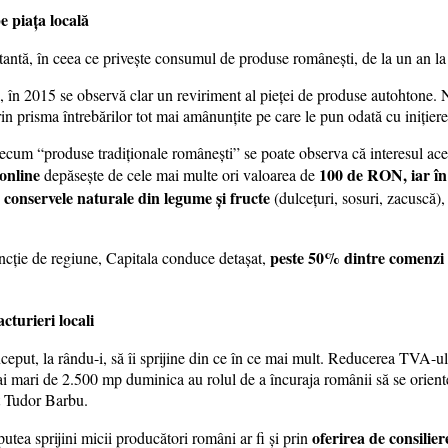
e piața locală
stantă, în ceea ce privește consumul de produse românești, de la un an la 
în 2015 se observă clar un reviriment al pieței de produse autohtone. Nu
 prin prisma întrebărilor tot mai amânunțite pe care le pun odată cu iniție
m “produse tradiționale românești” se poate observa că interesul acesto
online
100 de RON, iar în 
depăsește de cele mai multe ori valoarea de
conservele naturale din legume și fructe
(dulcețuri, sosuri, zacuscă)
peste 50% dintre comenzi 
ncție de regiune, Capitala conduce detașat,
cturieri locali
început, la rându-i, să îi sprijine din ce în ce mai mult. Reducerea TVA-
i mari de 2.500 mp duminica au rolul de a încuraja românii să se orientez
at Tudor Barbu.
oferirea de consilier
utea sprijini micii producători români ar fi și prin