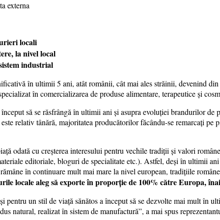
rieri locali
e, la nivel local
sistem industrial
ativă în ultimii 5 ani, atât românii, cât mai ales străinii, devenind din 
pecializat în comercializarea de produse alimentare, terapeutice și cos
 început să se răsfrângă în ultimii ani și asupra evoluției brandurilor d
este relativ tânără, majoritatea producătorilor făcându-se remarcați pe 
piață odată cu creșterea interesului pentru vechile tradiții și valori român
eriale editoriale, bloguri de specialitate etc.). Astfel, deși în ultimii a
 rămâne în continuare mult mai mare la nivel european, tradițiile româneș
rile locale aleg să exporte în proporție de 100% către Europa, înain
i pentru un stil de viață sănătos a început să se dezvolte mai mult în ult
odus natural, realizat în sistem de manufactură”, a mai spus reprezentant