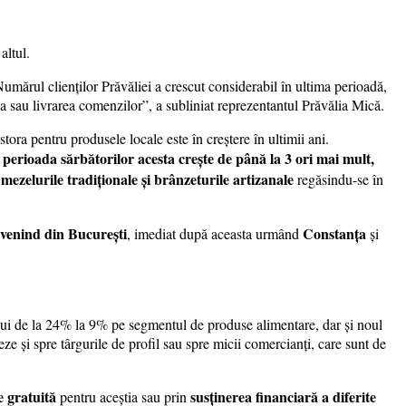
altul.
mărul clienților Prăvăliei a crescut considerabil în ultima perioadă,
rea sau livrarea comenzilor”, a subliniat reprezentantul Prăvălia Mică.
ra pentru produsele locale este în creștere în ultimii ani.
perioada sărbătorilor acesta crește de până la 3 ori mai mult,
mezelurile tradiționale și brânzeturile artizanale
,
regăsindu-se în
venind din București
Constanța
, imediat după aceasta urmând
și
ului de la 24% la 9% pe segmentul de produse alimentare, dar și noul
e și spre târgurile de profil sau spre micii comercianți, care sunt de
e gratuită
susținerea financiară a diferite
pentru aceștia sau prin