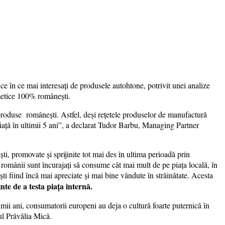
ce în ce mai interesați de produsele autohtone, potrivit unei analize
metice 100% românești.
e produse românești. Astfel, deși rețetele produselor de manufactură
piață în ultimii 5 ani”, a declarat Tudor Barbu, Managing Partner
ești, promovate și sprijinite tot mai des în ultima perioadă prin
ni românii sunt încurajați să consume cât mai mult de pe piața locală, în
ti fiind încă mai apreciate și mai bine vândute în străinătate. Acesta
te de a testa piața internă.
imii ani, consumatorii europeni au deja o cultură foarte puternică în
ul Prăvălia Mică.