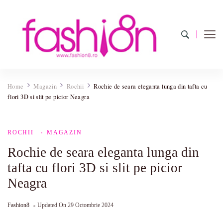
Fashion8.ro ❤️
Revista Fashion8.ro locul unde gasesti ce e nou: horoscop,
evenimente, haine, incaltaminte, coafuri, tunsori, desene de colorat,
Home
Magazin
Rochii
Rochie de seara eleganta lunga din tafta cu
poze cu modele de manichiuri!❤️
flori 3D si slit pe picior Neagra
ROCHII
MAGAZIN
Rochie de seara eleganta lunga din
tafta cu flori 3D si slit pe picior
Neagra
Fashion8
Updated On
29 Octombrie 2024