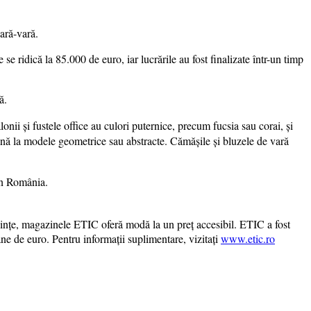
vară-vară.
se ridică la 85.000 de euro, iar lucrările au fost finalizate într-un timp
ă.
lonii și fustele office au culori puternice, precum fucsia sau corai, și
i până la modele geometrice sau abstracte. Cămășile și bluzele de vară
in România.
 tendințe, magazinele ETIC oferă modă la un preț accesibil. ETIC a fost
 de euro. Pentru informaţii suplimentare, vizitaţi
www.etic.ro