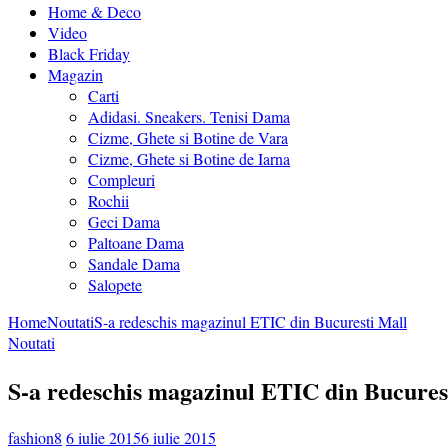
Home & Deco
Video
Black Friday
Magazin
Carti
Adidasi. Sneakers. Tenisi Dama
Cizme, Ghete si Botine de Vara
Cizme, Ghete si Botine de Iarna
Compleuri
Rochii
Geci Dama
Paltoane Dama
Sandale Dama
Salopete
Home
Noutati
S-a redeschis magazinul ETIC din Bucuresti Mall
Noutati
S-a redeschis magazinul ETIC din Bucures
fashion8
6 iulie 2015
6 iulie 2015