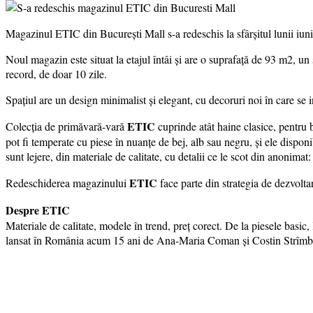
Magazinul ETIC din București Mall s-a redeschis la sfârșitul lunii iunie
Noul magazin este situat la etajul întâi și are o suprafață de 93 m2, un 
record, de doar 10 zile.
Spațiul are un design minimalist și elegant, cu decoruri noi în care se
ETIC
Colecția de primăvară-vară
cuprinde atât haine clasice, pentru bi
pot fi temperate cu piese în nuanțe de bej, alb sau negru, și ele disponi
sunt lejere, din materiale de calitate, cu detalii ce le scot din anonimat:
ETIC
Redeschiderea magazinului
face parte din strategia de dezvolt
Despre ETIC
Materiale de calitate, modele în trend, preț corect. De la piesele basic,
lansat în România acum 15 ani de Ana-Maria Coman și Costin Strîmbean