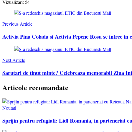
Vizualizari:
54
Post
Navigation
Previous Article
Activia Pina Colada si Activia Pepene Rosu se intrec in c
Next Article
Sarutari de tinut minte? Celebreaza memorabil Ziua Int
Articole recomandate
Noutati
Sprijin pentru refugiati: Lidl Romania, in parteneriat 