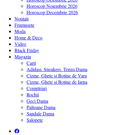
Horoscop Noiembrie 2026
Horoscop Decembrie 2026
Noutati
Frumusete
Moda
Home & Deco
Video
Black Friday
Magazin
Carti
Adidasi. Sneakers. Tenisi Dama
Cizme, Ghete si Botine de Vara
Cizme, Ghete si Botine de Iarna
Compleuri
Rochii
Geci Dama
Paltoane Dama
Sandale Dama
Salopete