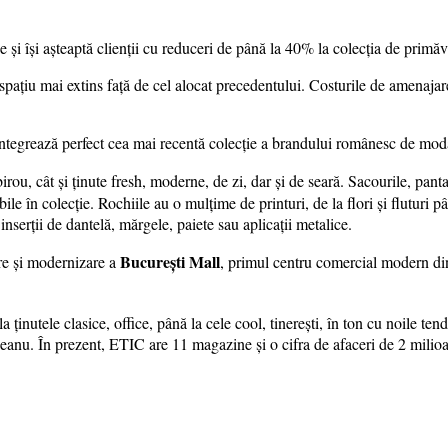
 și își așteaptă clienții cu reduceri de până la 40% la colecția de primă
spațiu mai extins față de cel alocat precedentului. Costurile de amenajare 
 integrează perfect cea mai recentă colecție a brandului românesc de mod
rou, cât și ținute fresh, moderne, de zi, dar și de seară. Sacourile, panta
bile în colecție. Rochiile au o mulțime de printuri, de la flori și flutur
 inserții de dantelă, mărgele, paiete sau aplicații metalice.
București Mall
are și modernizare a
, primul centru comercial modern d
 la ținutele clasice, office, până la cele cool, tinerești, în ton cu noile
u. În prezent, ETIC are 11 magazine și o cifra de afaceri de 2 milioane