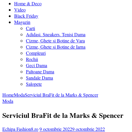
Home & Deco
Video
Black Friday
Magazin
Carti
Adidasi. Sneakers. Tenisi Dama
Cizme, Ghete si Botine de Vara
Cizme, Ghete si Botine de Iarna
Compleuri
Rochii
Geci Dama
Paltoane Dama
Sandale Dama
Salopete
Home
Moda
Serviciul BraFit de la Marks & Spencer
Moda
Serviciul BraFit de la Marks & Spencer
Echipa Fashion8.ro
9 octombrie 2022
9 octombrie 2022