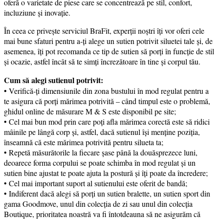
oferă o varietate de piese care se concentrează pe stil, confort,
incluziune și inovație.
În ceea ce privește serviciul BraFit, experții noștri îți vor oferi cele
mai bune sfaturi pentru a-ți alege un sutien potrivit siluetei tale și, de
asemenea, îți pot recomanda ce tip de sutien să porți în funcție de stil
și ocazie, astfel încât să te simți încrezătoare în tine și corpul tău.
Cum să alegi sutienul potrivit:
• Verifică-ți dimensiunile din zona bustului în mod regulat pentru a
te asigura că porți mărimea potrivită – când timpul este o problemă,
ghidul online de măsurare M & S este disponibil pe site;
• Cel mai bun mod prin care poți afla mărimea corectă este să ridici
mâinile pe lângă corp și, astfel, dacă sutienul își menține poziția,
înseamnă că este mărimea potrivită pentru silueta ta;
• Repetă măsurătorile la fiecare șase până la douăsprezece luni,
deoarece forma corpului se poate schimba în mod regulat și un
sutien bine ajustat te poate ajuta la postură și îți poate da încredere;
• Cel mai important suport al sutienului este oferit de bandă;
• Indiferent dacă alegi să porți un sutien bralette, un sutien sport din
gama Goodmove, unul din colecția de zi sau unul din colecția
Boutique, prioritatea noastră va fi întotdeauna să ne asigurăm că