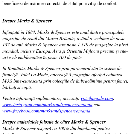
beneficiezi de mărimea corectă, de stilul potrivit și de confort.
Despre Marks & Spencer
Înființată în 1884, Marks & Spencer este unul dintre principalele
magazine de retail din Marea Britanie, având o vechime de peste
137 de ani. Marks & Spencer are peste 1.519 de magazine la nivel
mondial, inclusiv Europa, Asia și Orientul Mijlociu precum și site-
uri web emblematice în peste 100 de piețe.
În România, Marks & Spencer prin partenerul său în sistem de
franciză, Voici La Mode, operează 3 magazine oferind calitatea
M&S bine-cunoscută prin colecțiile de îmbrăcăminte pentru femei,
bărbați și copii.
Pentru informații suplimentare, accesați:
voicilamode.com
,
www.instagram.com/marksandspencerromania
sau
www.facebook.com/marksandspencerromania
Despre materialele folosite de către Marks & Spencer
Marks & Spencer asigură ca 100% din bumbacul pentru