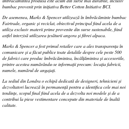
îmbrăcămintea produsă este acum din surse mai durabile, inclusiv
bumbac provenit prin inițiativa Better Cotton Initiative BCI.
De asemenea, Marks & Spencer utilizează în îmbrăcăminte bumbac
Fairtrade, organic și reciclat, obiectivul principal fiind acela de a
utiliza exclusiv materii prime provenite din surse sustenabile, fiind
astfel interzisă utilizarea țesăturii angora și fibrei alpaca.
Marks & Spencer a fost primul retailer care a ales transparența în
comunicare și a făcut publice toate detaliile despre cele peste 500
de fabrici care produc îmbrăcămintea, încălțămintea și accesoriile,
printre acestea numărându-se informații precum: locația fabricii,
numele, numărul de angajați.
La sediul din Londra o echipă dedicată de designeri, tehnicieni și
dezvoltatori lucrează în permanență pentru a identifica cele mai noi
tendințe, scopul final fiind acela de a dezvolta noi modele și de a
contribui la piese vestimentare concepute din materiale de înaltă
calitate.