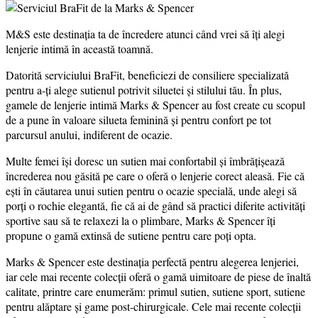
M&S este destinația ta de încredere atunci când vrei să îți alegi
lenjerie intimă în această toamnă.
Datorită serviciului BraFit, beneficiezi de consiliere specializată
pentru a-ți alege sutienul potrivit siluetei și stilului tău. În plus,
gamele de lenjerie intimă Marks & Spencer au fost create cu scopul
de a pune în valoare silueta feminină și pentru confort pe tot
parcursul anului, indiferent de ocazie.
Multe femei își doresc un sutien mai confortabil și îmbrățișează
încrederea nou găsită pe care o oferă o lenjerie corect aleasă. Fie că
ești în căutarea unui sutien pentru o ocazie specială, unde alegi să
porți o rochie elegantă, fie că ai de gând să practici diferite activități
sportive sau să te relaxezi la o plimbare, Marks & Spencer îți
propune o gamă extinsă de sutiene pentru care poți opta.
Marks & Spencer este destinația perfectă pentru alegerea lenjeriei,
iar cele mai recente colecții oferă o gamă uimitoare de piese de înaltă
calitate, printre care enumerăm: primul sutien, sutiene sport, sutiene
pentru alăptare și game post-chirurgicale. Cele mai recente colecții