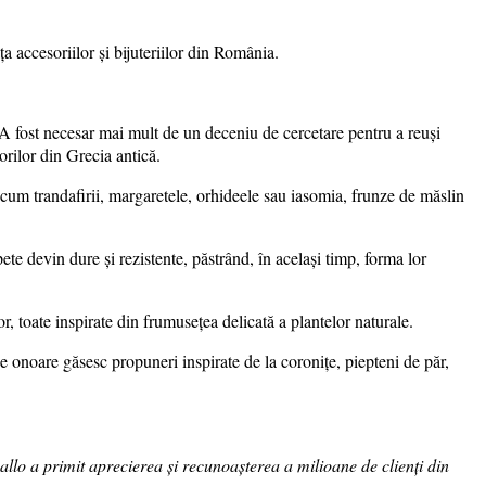
 accesoriilor și bijuteriilor din România.
e. A fost necesar mai mult de un deceniu de cercetare pentru a reuşi
lorilor din Grecia antică.
recum trandafirii, margaretele, orhideele sau iasomia, frunze de măslin
pete devin dure şi rezistente, păstrând, în acelaşi timp, forma lor
cor, toate inspirate din frumusețea delicată a plantelor naturale.
 onoare găsesc propuneri inspirate de la coroniţe, piepteni de păr,
Thallo a primit aprecierea şi recunoașterea a milioane de clienţi din