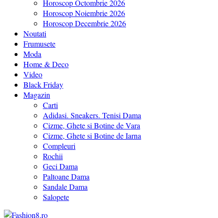
Horoscop Octombrie 2026
Horoscop Noiembrie 2026
Horoscop Decembrie 2026
Noutati
Frumusete
Moda
Home & Deco
Video
Black Friday
Magazin
Carti
Adidasi. Sneakers. Tenisi Dama
Cizme, Ghete si Botine de Vara
Cizme, Ghete si Botine de Iarna
Compleuri
Rochii
Geci Dama
Paltoane Dama
Sandale Dama
Salopete