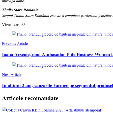
întreaga lume.
Thallo Store Romania
Scopul Thallo Store România este de a completa garderoba femeilor care
Vizualizari:
68
Post
Navigation
Previous Article
Ioana Arsenie, noul Ambasador Elite Business Women l
Next Article
In ultimii 2 ani, vanzarile Farmec pe segmentul produsel
Articole recomandate