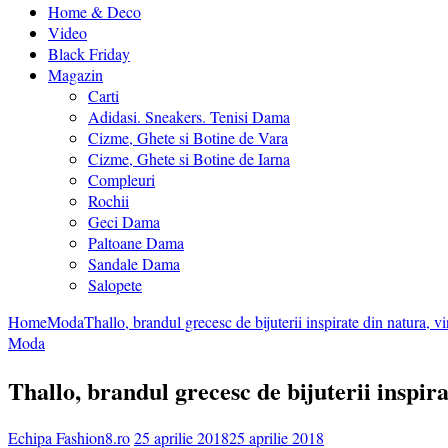
Home & Deco
Video
Black Friday
Magazin
Carti
Adidasi. Sneakers. Tenisi Dama
Cizme, Ghete si Botine de Vara
Cizme, Ghete si Botine de Iarna
Compleuri
Rochii
Geci Dama
Paltoane Dama
Sandale Dama
Salopete
Home
Moda
Thallo, brandul grecesc de bijuterii inspirate din natura, 
Moda
Thallo, brandul grecesc de bijuterii inspir
Echipa Fashion8.ro
25 aprilie 2018
25 aprilie 2018