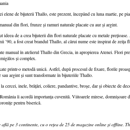
elene de bijuterii Thallo, este prezent, începând cu luna martie, pe piața
manual din flori, frunze și ramuri naturale placate cu aur și argint.
ut ideea de a crea bijuterii din flori naturale placate cu metale preţioas
anii ’90, a fost creat brandul Thallo, al cărui nume este inspirat de zeiţa f
ucrate manual în atelierul Thallo din Grecia, in apropierea Atenei. Flori p
u migălos şi complex.
ixate printr-o metodă unică. Astfel, după procesul de fixare, florile proas
sau argint şi sunt transformate în bijuteriile Thallo.
 la cercei, inele, brăţări, coliere, pandantive, broşe, dar şi obiecte de de
e România îi acordă importanța cuvenită. Viitoarele mirese, domnișoare de
coroniţe pentru biserică.
se află pe 3 continente, cu o reţea de 25 de magazine online și offline. 