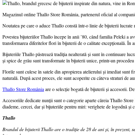
Magazinul online Thallo Store România, partenerul oficial al companiei 
Noutatea pe care o aduce Thallo constă într-o linie de bijuterii lucrate 
Povestea bijuteriilor Thallo începe în anii ’80, când familia Peleki a av
transformarea diferitelor flori în bijuterii de o calitate excepţională. În 
Bijuteriile Thallo păstrează tradiţia nealterată şi sunt în continuare l
şi spice de grâu sunt transformate în bijuterii unice, printr-un procede
Florile sunt culese în satele din apropierea atelierului și imediat sunt f
naturală. După acest proces, ele sunt acoperite cu câteva straturi de aur 
Thallo Store România
are o selecție bogată de bijuterii și accesorii. De
Accesoriile dedicate nunții sunt o categorie aparte căreia Thallo Stor
diademe, cercei, dar şi bijuteriile pentru miri: verighete de logodnă şi 
Thallo
Brandul de bijuterii Thallo are o tradiţie de 28 de ani şi, în prezent, 