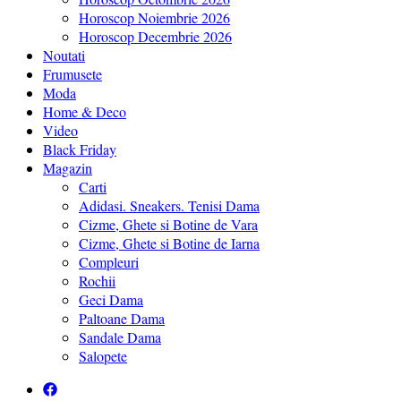
Horoscop Noiembrie 2026
Horoscop Decembrie 2026
Noutati
Frumusete
Moda
Home & Deco
Video
Black Friday
Magazin
Carti
Adidasi. Sneakers. Tenisi Dama
Cizme, Ghete si Botine de Vara
Cizme, Ghete si Botine de Iarna
Compleuri
Rochii
Geci Dama
Paltoane Dama
Sandale Dama
Salopete