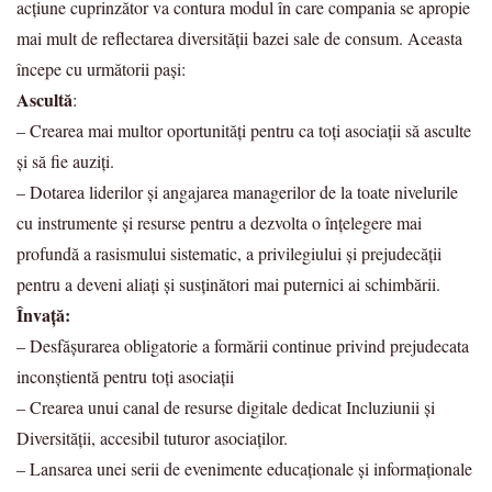
acțiune cuprinzător va contura modul în care compania se apropie
mai mult de reflectarea diversității bazei sale de consum. Aceasta
începe cu următorii pași:
Ascultă
:
– Crearea mai multor oportunități pentru ca toți asociații să asculte
și să fie auziți.
– Dotarea liderilor și angajarea managerilor de la toate nivelurile
cu instrumente și resurse pentru a dezvolta o înțelegere mai
profundă a rasismului sistematic, a privilegiului și prejudecății
pentru a deveni aliați și susținători mai puternici ai schimbării.
Învață:
– Desfășurarea obligatorie a formării continue privind prejudecata
inconștientă pentru toți asociații
– Crearea unui canal de resurse digitale dedicat Incluziunii și
Diversității, accesibil tuturor asociaților.
– Lansarea unei serii de evenimente educaționale și informaționale