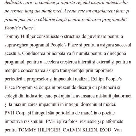
dedicată, care va conduce și raporta regulat asupra obiectivelor
pe termen lung ale platformei. Acesta este un angajament ferm și
primul pas într-o călătorie lungă pentru realizarea programului
People’s Place”.
Tommy Hilfiger construiește o structură de guvernare pentru a
supraveghea programul People’s Place și pentru a asigura succesul
acestuia. Conducerea principală va fi numită pentru a direcționa
programul, pentru a accelera creșterea internă și externă și pentru a
menține concentrarea asupra transparenței prin raportarea
periodică a progreselor și impactului realizat. Echipa People’s
Place Program se ocupă în prezent de discuții cu partenerii și
colegii din industrie, care pot ajuta la avansarea misiunii platformei
și la maximizarea impactului în întregul domeniu al modei.
PVH Corp. și întregul său portofoliu de marcă ia o poziție
împotriva rasismului. PVH își va folosi resursele și platformele
pentru TOMMY HILFIGER, CALVIN KLEIN, IZOD, Van