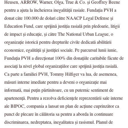
Heusen, ARROW, Warner, Olga, True & Co. și Geoffrey Beene
pentru a ajuta la încheierea inegalității rasiale. Fundația PVH a
donat câte 100.000 de dolari către NAACP Legal Defense și
Education Fund, care sprijină justiția rasială prin pledoarie, litigii
de impact și educație, și către The National Urban League, o
organizație istorică pentru drepturile civile dedicată abilitării
economice, egalității și justiției sociale. Pe parcursul lunii iunie,
Fundația PVH a direcționat 100% din donațiile caritabile făcute de
asociați la nivel global organizațiilor care sprijină justiția rasială.
Ca parte a familiei PVH, Tommy Hilfiger va lua, de asemenea,
măsuri interne imediate pentru a deveni o organizație mai
informată, mai puțin părtinitoare, cu un puternic sentiment de
apartenență. Pentru a rezolva deficiențele reprezentării sale interne
ale BIPOC, compania a lansat un plan de acțiune cuprinzător ca
punct de plecare în călătoria sa pentru a aborda în continuare
discriminarea, nedreptatea, inegalitatea și rasismul. Planul de