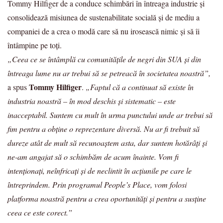
Tommy Hilfiger de a conduce schimbări în întreaga industrie și
consolidează misiunea de sustenabilitate socială și de mediu a
companiei de a crea o modă care să nu irosească nimic și să îi
întâmpine pe toți.
„Ceea ce se întâmplă cu comunitățile de negri din SUA și din
întreaga lume nu ar trebui să se petreacă în societatea noastră”,
Tommy Hilfiger
a spus
.
„Faptul că a continuat să existe în
industria noastră – în mod deschis și sistematic – este
inacceptabil. Suntem cu mult în urma punctului unde ar trebui să
fim pentru a obține o reprezentare diversă. Nu ar fi trebuit să
dureze atât de mult să recunoaștem asta, dar suntem hotărâți și
ne-am angajat să o schimbăm de acum înainte. Vom fi
intenționați, neînfricați și de neclintit în acțiunile pe care le
întreprindem. Prin programul People’s Place, vom folosi
platforma noastră pentru a crea oportunități și pentru a susține
ceea ce este corect.”