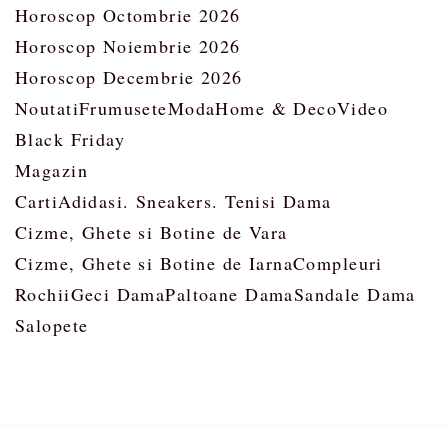
Horoscop Octombrie 2026
Horoscop Noiembrie 2026
Horoscop Decembrie 2026
Noutati
Frumusete
Moda
Home & Deco
Video
Black Friday
Magazin
Carti
Adidasi. Sneakers. Tenisi Dama
Cizme, Ghete si Botine de Vara
Cizme, Ghete si Botine de Iarna
Compleuri
Rochii
Geci Dama
Paltoane Dama
Sandale Dama
Salopete