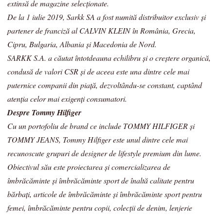
extinsă de magazine selecționate.
De la 1 iulie 2019, Sarkk SA a fost numită distribuitor exclusiv și
partener de franciză al CALVIN KLEIN în România, Grecia,
Cipru, Bulgaria, Albania și Macedonia de Nord.
SARKK S.A. a căutat întotdeauna echilibru și o creştere organică,
condusă de valori CSR și de aceea este una dintre cele mai
puternice companii din piață, dezvoltându-se constant, captând
atenţia celor mai exigenţi consumatori.
Despre Tommy Hilfiger
Cu un portofoliu de brand ce include TOMMY HILFIGER și
TOMMY JEANS, Tommy Hilfiger este unul dintre cele mai
recunoscute grupuri de designer de lifestyle premium din lume.
Obiectivul său este proiectarea și comercializarea de
îmbrăcăminte și îmbrăcăminte sport de înaltă calitate pentru
bărbați, articole de îmbrăcăminte și îmbrăcăminte sport pentru
femei, îmbrăcăminte pentru copii, colecții de denim, lenjerie