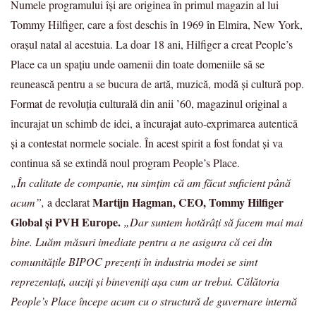
Numele programului își are originea în primul magazin al lui
Tommy Hilfiger, care a fost deschis în 1969 în Elmira, New York,
orașul natal al acestuia. La doar 18 ani, Hilfiger a creat People’s
Place ca un spațiu unde oamenii din toate domeniile să se
reunească pentru a se bucura de artă, muzică, modă și cultură pop.
Format de revoluția culturală din anii ’60, magazinul original a
încurajat un schimb de idei, a încurajat auto-exprimarea autentică
și a contestat normele sociale. În acest spirit a fost fondat și va
continua să se extindă noul program People’s Place.
„În calitate de companie, nu simțim că am făcut suficient până
Martijn Hagman, CEO, Tommy Hilfiger
acum”,
a declarat
Global și PVH Europe.
„Dar suntem hotărâți să facem mai mai
bine. Luăm măsuri imediate pentru a ne asigura că cei din
comunitățile BIPOC prezenți în industria modei se simt
reprezentați, auziți și bineveniți așa cum ar trebui. Călătoria
People’s Place începe acum cu o structură de guvernare internă