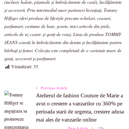
(inclusiv halate, pijamale și îmbrăcăminte de casă), încălțăminte
și accesorii. Prin intermediul unor parteneri licențiați, Tommy
Hilfiger oferi produse de lifestyle precum ochelari, ceasuri,
parfumuri, costume de baie, șosete, mici articole din piele,
articole de uz casnic și genți de voiaj. Linia de produse TOMMY
JEANS constă în îmbrăcăminte din denim și încălțăminte pentru
bărbați și femei. Colecția este completată de o varietate mare de
genți, accesorii și parfumuri.
Vizualizari:
33
Post
Previous Article
Atelierul de fashion Couture de Marie a
avut o crestere a vanzarilor cu 360% pe
Navigation
perioada starii de urgenta, crestere adusa
mai ales de vanzarile online
Next Article