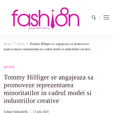
Fashion8.ro
Revista Fashion8.ro locul unde gasesti ce e nou: horoscop,
evenimente, haine, incaltaminte, coafuri, tunsori, desene de colorat,
Home
Moda
Tommy Hilfiger se angajeaza sa promoveze
poze cu modele de manichiuri!
reprezentarea minoritatilor in cadrul modei si industriilor creative
MODA
Tommy Hilfiger se angajeaza sa
promoveze reprezentarea
minoritatilor in cadrul modei si
industriilor creative
Echipa Fashion8.ro
13 Iulie 2020