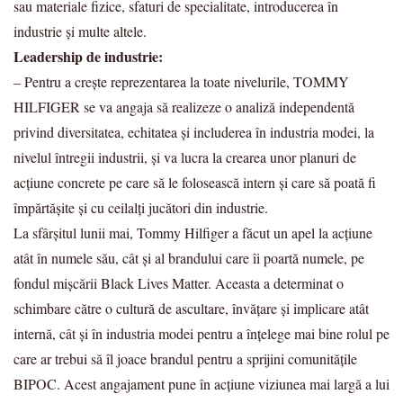
sau materiale fizice, sfaturi de specialitate, introducerea în
industrie și multe altele.
Leadership de industrie:
– Pentru a crește reprezentarea la toate nivelurile, TOMMY
HILFIGER se va angaja să realizeze o analiză independentă
privind diversitatea, echitatea și includerea în industria modei, la
nivelul întregii industrii, și va lucra la crearea unor planuri de
acțiune concrete pe care să le folosească intern și care să poată fi
împărtășite și cu ceilalți jucători din industrie.
La sfârșitul lunii mai, Tommy Hilfiger a făcut un apel la acțiune
atât în numele său, cât și al brandului care îi poartă numele, pe
fondul mișcării Black Lives Matter. Aceasta a determinat o
schimbare către o cultură de ascultare, învățare și implicare atât
internă, cât și în industria modei pentru a înțelege mai bine rolul pe
care ar trebui să îl joace brandul pentru a sprijini comunitățile
BIPOC. Acest angajament pune în acțiune viziunea mai largă a lui