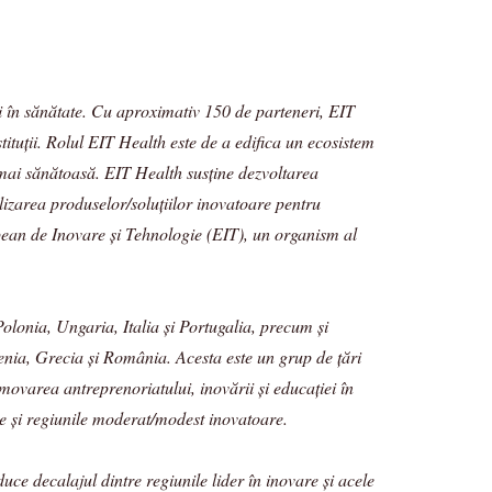
ei în sănătate. Cu aproximativ 150 de parteneri, EIT
tituții. Rolul EIT Health este de a edifica un ecosistem
i mai sănătoasă. EIT Health susține dezvoltarea
alizarea produselor/soluțiilor inovatoare pentru
ropean de Inovare și Tehnologie (EIT), un organism al
olonia, Ungaria, Italia și Portugalia, precum și
enia, Grecia și România. Acesta este un grup de țări
ovarea antreprenoriatului, inovării și educației în
are și regiunile moderat/modest inovatoare.
ce decalajul dintre regiunile lider în inovare și acele