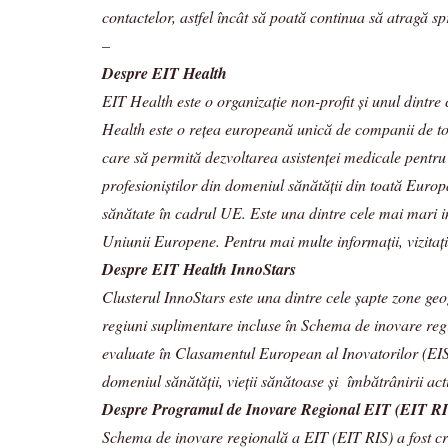
contactelor, astfel încât să poată continua să atragă spr
–
Despre EIT Health
EIT Health este o organizație non-profit și unul dintr
Health este o rețea europeană unică de companii de top, 
care să permită dezvoltarea asistenței medicale pentru 
profesioniștilor din domeniul sănătății din toată Europ
sănătate în cadrul UE. Este una dintre cele mai mari in
Uniunii Europene. Pentru mai multe informații, vizitaț
Despre EIT Health InnoStars
Clusterul InnoStars este una dintre cele șapte zone ge
regiuni suplimentare incluse în Schema de inovare regi
evaluate în Clasamentul European al Inovatorilor (EIS
domeniul sănătății, vieții sănătoase și îmbătrânirii act
Despre Programul de Inovare Regional EIT (EIT RI
Schema de inovare regională a EIT (EIT RIS) a fost cre