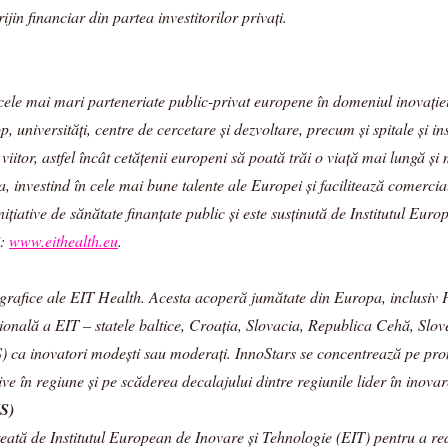
ijin financiar din partea investitorilor privați.
e cele mai mari parteneriate public-privat europene în domeniul inovați
universități, centre de cercetare și dezvoltare, precum și spitale și ins
viitor, astfel încât cetățenii europeni să poată trăi o viață mai lungă ș
a, investind în cele mai bune talente ale Europei și facilitează comerci
ițiative de sănătate finanțate public și este susținută de Institutul Eu
i:
www.eithealth.eu
.
ografice ale EIT Health. Acesta acoperă jumătate din Europa, inclusiv P
onală a EIT – statele baltice, Croația, Slovacia, Republica Cehă, Slov
) ca inovatori modești sau moderați. InnoStars se concentrează pe prom
ive în regiune și pe scăderea decalajului dintre regiunile lider în inov
S)
ată de Institutul European de Inovare și Tehnologie (EIT) pentru a redu