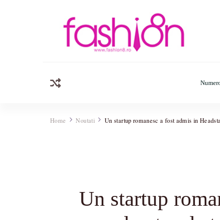
Fashion8.ro ❤️
Revista Fashion8.ro locul unde gasesti ce e nou: horos
Numero
Home
Noutati
Un startup romanesc a fost admis in Headstar
Un startup roman