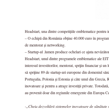
Headstart, una dintre competițiile emblematice pentru ino
– O echipă din România obține 40.000 euro în programul
de mentorat și networking.
– Startup-ul .lumen produce ochelari ce ajuta nevăzător
Headstart, unul dintre programele emblematice ale EIT H
interesul investitorilor, mentorat, sprijin financiar și
să sprijine 89 de startup-uri europene din domeniul sănă
Portugalia, Polonia și Estonia și câte unul din Grecia,
inovatoare și pentru a atrage investiții private. Totodat
au provenit doar din regiunile emergente din Europa Ce
-„Cheia dezvoltării sistemelor inovatoare de sănătate se 