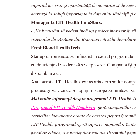
suportul necesar și oportunități de mentorat și de netwo
lucrează la soluții importante în domeniul sănătății și
Manager la EIT Health InnoStars.
-„Ne bucurăm să vedem încă un proiect inovator în sănă
sistemului de sănătate din Romania cât și la dezvoltar
FreshBlood HealthTech.
Startup-ul românesc semifinalist în cadrul programului
cu deficiențe de vedere să se deplaseze. Compania își pr
disponibilă aici.
Anul acesta, EIT Health a extins aria domeniilor compet
produse și servicii ce vor sprijini Europa să limiteze, să
Mai multe informații despre programul EIT Health H
Programul EIT Health Headstart
oferă companiilor eme
serviciilor inovatoare create de acestea pentru îmbună
EIT Health, programul oferă suport companiilor în timp
nevoilor clinice, ale pacienților sau ale sistemului pe