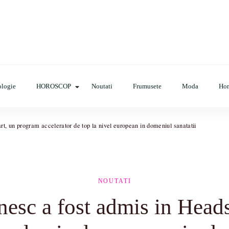
cop, evenimente, haine, incaltaminte, coafuri, tunsori, desene de colora
logie
HOROSCOP
Noutati
Frumusete
Moda
Ho
t, un program accelerator de top la nivel european in domeniul sanatatii
NOUTATI
esc a fost admis in Head