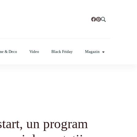
t, poze cu modele de manichiuri!❤️
me & Deco
Video
Black Friday
Magazin
start, un program