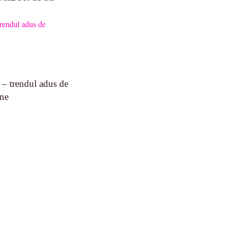
a – trendul adus de
ine