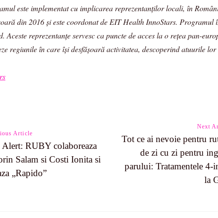
amul este implementat cu implicarea reprezentanților locali, în Români
șoară din 2016 și este coordonat de EIT Health InnoStars. Programul 
ud. Aceste reprezentanțe servesc ca puncte de acces la o rețea pan-euro
 regiunile în care își desfășoară activitatea, descoperind atuurile lor i
rs
Next Ar
ious Article
Tot ce ai nevoie pentru rut
Alert: RUBY colaboreaza
de zi cu zi pentru ing
n
orin Salam si Costi Ionita si
parului: Tratamentele 4-i
aza „Rapido”
la 