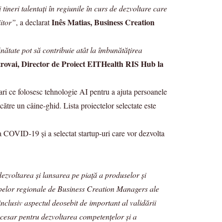
ineri talentați în regiunile în curs de dezvoltare care
Inês Matias, Business Creation
iitor”
, a declarat
ătate pot să contribuie atât la îmbunătățirea
rovai, Director de Proiect EITHealth RIS Hub la
ri ce folosesc tehnologie AI pentru a ajuta persoanele
ătre un câine-ghid. Lista proiectelor selectate este
a COVID-19 și a selectat startup-uri care vor dezvolta
ezvoltarea și lansarea pe piață a produselor și
hipelor regionale de Business Creation Managers ale
clusiv aspectul deosebit de important al validării
necesar pentru dezvoltarea competențelor și a