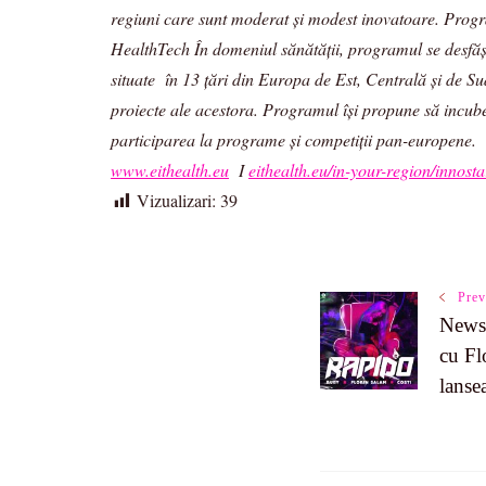
regiuni care sunt moderat și modest inovatoare. Progr
HealthTech În domeniul sănătății, programul se desfă
situate în 13 țări din Europa de Est, Centrală și de S
proiecte ale acestora. Programul își propune să incubeze
participarea la programe și competiții pan-europene.
www.eithealth.eu
I
eithealth.eu/in-your-region/innosta
Vizualizari:
39
Post
Prev
News 
Navigatio
cu Fl
lanse