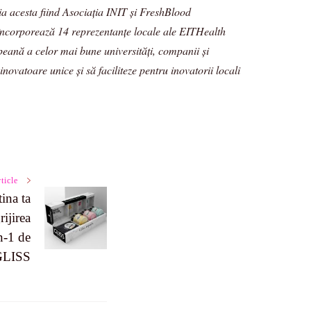
a acesta fiind Asociația INIT și FreshBlood
încorporează 14 reprezentanțe locale ale EITHealth
peană a celor mai bune universități, companii și
novatoare unice și să faciliteze pentru inovatorii locali
ticle
ina ta
rijirea
n-1 de
GLISS