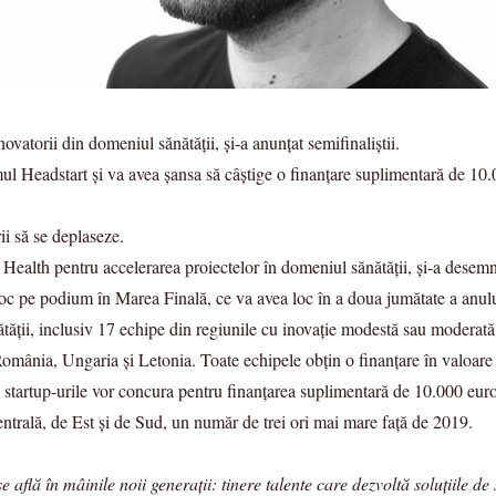
vatorii din domeniul sănătății, și-a anunțat semifinaliștii.
 Headstart și va avea șansa să câștige o finanțare suplimentară de 10.0
ii să se deplaseze.
ealth pentru accelerarea proiectelor în domeniul sănătății, și-a desemna
 un loc pe podium în Marea Finală, ce va avea loc în a doua jumătate a an
tății, inclusiv 17 echipe din regiunile cu inovație modestă sau moderată.
 România, Ungaria și Letonia. Toate echipele obțin o finanțare în valoare
ă, startup-urile vor concura pentru finanțarea suplimentară de 10.000 euro
ntrală, de Est și de Sud, un număr de trei ori mai mare față de 2019.
află în mâinile noii generații: tinere talente care dezvoltă soluțiile de 