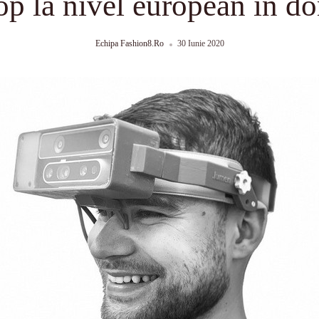
top la nivel european in do
Echipa Fashion8.ro
30 Iunie 2020