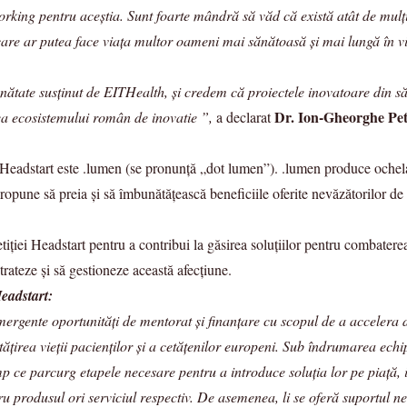
rking pentru aceștia. Sunt foarte mândră să văd că există atât de mulți t
 care ar putea face viața multor oameni mai sănătoasă și mai lungă în v
tate susținut de EITHealth, și credem că proiectele inovatoare din săn
Dr. Ion-Gheorghe Pet
ea ecosistemului român de inovatie ”,
a declarat
 Headstart este .lumen (se pronunță „dot lumen”). .lumen produce ochela
opune să preia și să îmbunătățească beneficiile oferite nevăzătorilor de c
iției Headstart pentru a contribui la găsirea soluțiilor pentru combatere
 trateze și să gestioneze această afecțiune.
eadstart:
rgente oportunități de mentorat și finanțare cu scopul de a accelera d
tățirea vieții pacienților și a cetățenilor europeni. Sub îndrumarea ec
 ce parcurg etapele necesare pentru a introduce soluția lor pe piață, in
ntru produsul ori serviciul respectiv. De asemenea, li se oferă suportul 