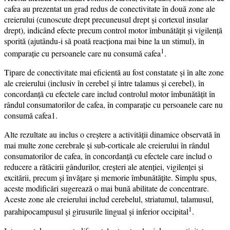
cafea au prezentat un grad redus de conectivitate în două zone ale
creierului (cunoscute drept precuneusul drept și cortexul insular
drept), indicând efecte precum control motor îmbunătățit și vigilență
sporită (ajutându-i să poată reacționa mai bine la un stimul), în
1
comparație cu persoanele care nu consumă cafea
.
Tipare de conectivitate mai eficientă au fost constatate și în alte zone
ale creierului (inclusiv în cerebel și între talamus și cerebel), în
concordanță cu efectele care includ controlul motor îmbunătățit în
rândul consumatorilor de cafea, în comparație cu persoanele care nu
consumă cafea1.
Alte rezultate au inclus o creștere a activității dinamice observată în
mai multe zone cerebrale și sub-corticale ale creierului în rândul
consumatorilor de cafea, în concordanță cu efectele care includ o
reducere a rătăcirii gândurilor, creșteri ale atenției, vigilenței și
excitării, precum și învățare și memorie îmbunătățite. Simplu spus,
aceste modificări sugerează o mai bună abilitate de concentrare.
Aceste zone ale creierului includ cerebelul, striatumul, talamusul,
1
parahipocampusul și girusurile lingual și inferior occipital
.