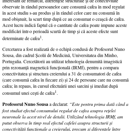
Interesant de remarcat, diferențele structurale și de conectivitate
observate în rândul persoanelor care consumă cafea în mod regulat
în acest studiu s-au produs și în rândul celor care nu consumă în
mod obișnuit, la scurt timp după ce au consumat o ceașcă de cafea.
Acest lucru indică faptul că o cantitate de cafea poate impune aceste
modificări într-o perioadă scurtă de timp și că aceste efecte sunt
1
determinate de cafea
.
Cercetarea a fost realizată de o echipă condusă de Profesorul Nuno
Sousa, din cadrul Școlii de Medicină, Universitatea din Minho,
Portugalia. Cercetătorii au utilizat tehnologia denumită imagistică
prin rezonanță magnetică funcțională (IRMf), pentru a compara
conectivitatea și structura creierului a 31 de consumatori de cafea
(care consumă cafea în fiecare zi) și 24 de persoane care nu consumă
cafea; în repaus, în cursul efectuării unei sarcini și imediat după
1
consumul unei cești de cafea
.
Profesorul Nuno Sousa
a declarat:
“Este pentru prima dată când a
fost studiat efectul consumului regulat de cafea asupra rețelei
neuronale la acest nivel de detalii. Utilizând tehnologia IRMf, am
putut observa în timp real efectul cafelei asupra structurii și
conectivității funcționale a creierului, precum și diferențele între