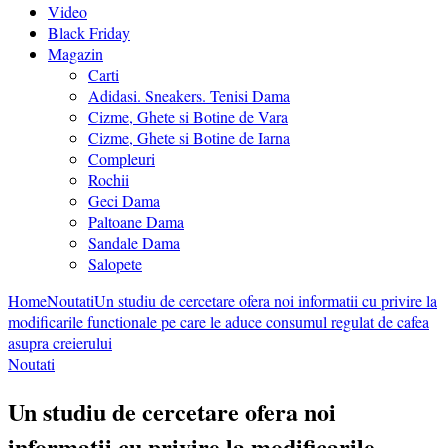
Video
Black Friday
Magazin
Carti
Adidasi. Sneakers. Tenisi Dama
Cizme, Ghete si Botine de Vara
Cizme, Ghete si Botine de Iarna
Compleuri
Rochii
Geci Dama
Paltoane Dama
Sandale Dama
Salopete
Home
Noutati
Un studiu de cercetare ofera noi informatii cu privire la
modificarile functionale pe care le aduce consumul regulat de cafea
asupra creierului
Noutati
Un studiu de cercetare ofera noi
informatii cu privire la modificarile