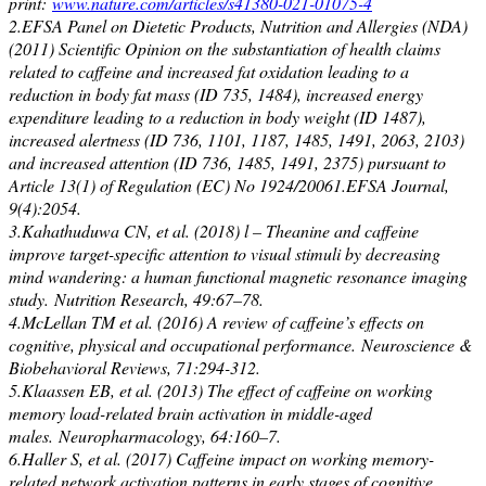
print:
www.nature.com/articles/s41380-021-01075-4
2.EFSA Panel on Dietetic Products, Nutrition and Allergies (NDA)
(2011) Scientific Opinion on the substantiation of health claims
related to caffeine and increased fat oxidation leading to a
reduction in body fat mass (ID 735, 1484), increased energy
expenditure leading to a reduction in body weight (ID 1487),
increased alertness (ID 736, 1101, 1187, 1485, 1491, 2063, 2103)
and increased attention (ID 736, 1485, 1491, 2375) pursuant to
Article 13(1) of Regulation (EC) No 1924/20061.EFSA Journal,
9(4):2054.
3.Kahathuduwa CN, et al. (2018) l – Theanine and caffeine
improve target-specific attention to visual stimuli by decreasing
mind wandering: a human functional magnetic resonance imaging
study. Nutrition Research, 49:67–78.
4.McLellan TM et al. (2016) A review of caffeine’s effects on
cognitive, physical and occupational performance. Neuroscience &
Biobehavioral Reviews, 71:294-312.
5.Klaassen EB, et al. (2013) The effect of caffeine on working
memory load-related brain activation in middle-aged
males. Neuropharmacology, 64:160–7.
6.Haller S, et al. (2017) Caffeine impact on working memory-
related network activation patterns in early stages of cognitive