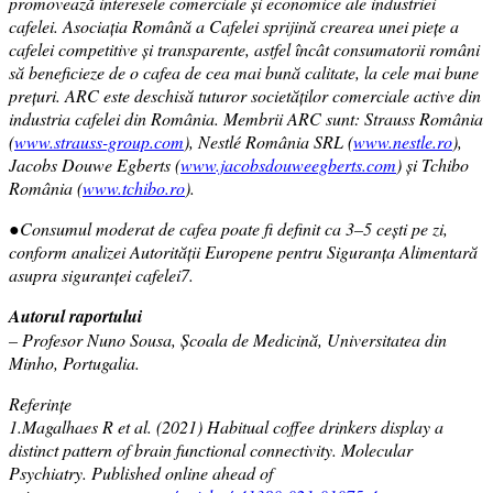
promovează interesele comerciale şi economice ale industriei
cafelei. Asociaţia Română a Cafelei sprijină crearea unei pieţe a
cafelei competitive şi transparente, astfel încât consumatorii români
să beneficieze de o cafea de cea mai bună calitate, la cele mai bune
preţuri. ARC este deschisă tuturor societăţilor comerciale active din
industria cafelei din România. Membrii ARC sunt: Strauss România
(
www.strauss-group.com
), Nestlé România SRL (
www.nestle.ro
),
Jacobs Douwe Egberts (
www.jacobsdouweegberts.com
) și Tchibo
România (
www.tchibo.ro
).
●Consumul moderat de cafea poate fi definit ca 3–5 cești pe zi,
conform analizei Autorității Europene pentru Siguranța Alimentară
asupra siguranței cafelei7.
Autorul raportului
– Profesor Nuno Sousa, Școala de Medicină, Universitatea din
Minho, Portugalia.
Referințe
1.Magalhaes R et al. (2021) Habitual coffee drinkers display a
distinct pattern of brain functional connectivity. Molecular
Psychiatry. Published online ahead of