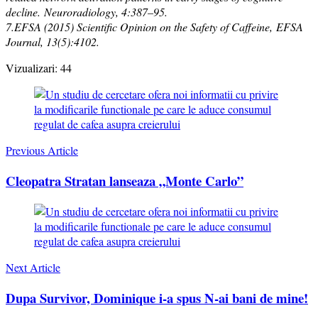
decline. Neuroradiology, 4:387–95.
7.EFSA (2015) Scientific Opinion on the Safety of Caffeine, EFSA
Journal, 13(5):4102.
Vizualizari:
44
Post
Navigation
Previous Article
Cleopatra Stratan lanseaza „Monte Carlo”
Next Article
Dupa Survivor, Dominique i-a spus N-ai bani de mine!