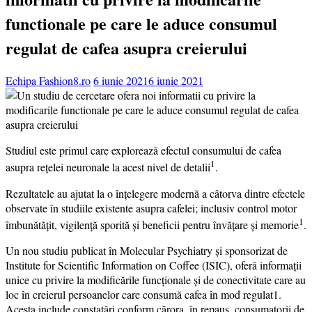
functionale pe care le aduce consumul
regulat de cafea asupra creierului
Echipa Fashion8.ro
6 iunie 2021
6 iunie 2021
Studiul este primul care explorează efectul consumului de cafea
1
asupra rețelei neuronale la acest nivel de detalii
.
Rezultatele au ajutat la o înțelegere modernă a câtorva dintre efectele
observate în studiile existente asupra cafelei; inclusiv control motor
1
îmbunătățit, vigilență sporită și beneficii pentru învățare și memorie
.
Un nou studiu publicat în Molecular Psychiatry și sponsorizat de
Institute for Scientific Information on Coffee (ISIC), oferă informații
unice cu privire la modificările funcționale și de conectivitate care au
loc în creierul persoanelor care consumă cafea în mod regulat1.
Acesta include constatări conform cărora, în repaus, consumatorii de