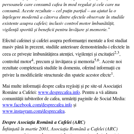
persoanele care consumă cafea în mod regulat și cele care nu
consumă. Aceste rezultate – cel puțin parțial – au ajutat la o
înțelegere modernă a câtorva dintre efectele observate în studiile
existente asupra cafelei; inclusiv control motor îmbunătățit,
vigilență sporită și beneficii pentru învățare și memorie.”
Efectul cafeinei și cafelei asupra performanței mentale a fost studiat
masiv până în prezent, studiile anterioare demonstrându-i efectele în
2,3
ceea ce privește îmbunătățirea atenției, vigilenței și excitației
,
4
5,6
controlul motor
, precum și învățarea și memoria
. Aceste noi
rezultate completează studiile în domeniu, oferind informații cu
1
privire la modificările structurale din spatele acestor efecte
.
Mai multe informații despre cafea regăsiți și pe site-ul Asociației
Române a Cafelei:
www.desprecafea.info
. Pentru a vă alătura
comunității iubitorilor de cafea, urmăriți paginile de Social Media:
www.facebook.com/desprecafea.info
și
www.instagram.com/desprecafea
.
Despre Asociaţia Română a Cafelei (ARC)
Înfiinţată în martie 2001, Asociaţia Română a Cafelei (ARC)