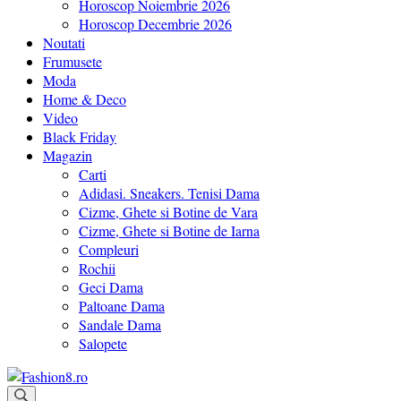
Horoscop Noiembrie 2026
Horoscop Decembrie 2026
Noutati
Frumusete
Moda
Home & Deco
Video
Black Friday
Magazin
Carti
Adidasi. Sneakers. Tenisi Dama
Cizme, Ghete si Botine de Vara
Cizme, Ghete si Botine de Iarna
Compleuri
Rochii
Geci Dama
Paltoane Dama
Sandale Dama
Salopete