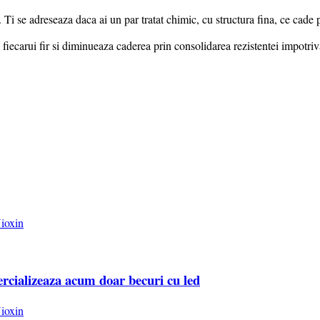
i se adreseaza daca ai un par tratat chimic, cu structura fina, ce cade 
 fiecarui fir si diminueaza caderea prin consolidarea rezistentei impotriva
rcializeaza acum doar becuri cu led