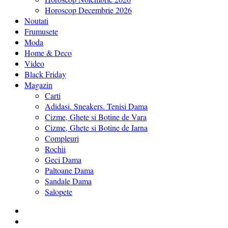
Horoscop Decembrie 2026
Noutati
Frumusete
Moda
Home & Deco
Video
Black Friday
Magazin
Carti
Adidasi. Sneakers. Tenisi Dama
Cizme, Ghete si Botine de Vara
Cizme, Ghete si Botine de Iarna
Compleuri
Rochii
Geci Dama
Paltoane Dama
Sandale Dama
Salopete