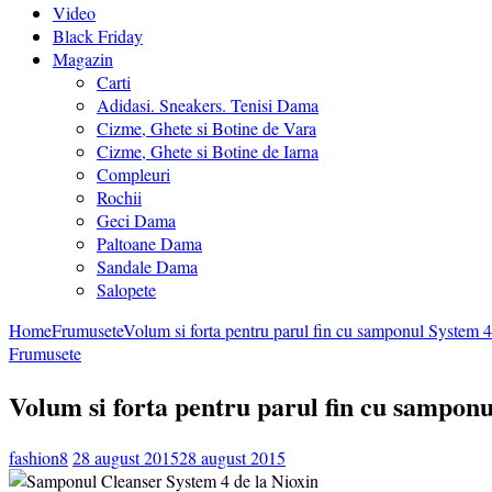
Video
Black Friday
Magazin
Carti
Adidasi. Sneakers. Tenisi Dama
Cizme, Ghete si Botine de Vara
Cizme, Ghete si Botine de Iarna
Compleuri
Rochii
Geci Dama
Paltoane Dama
Sandale Dama
Salopete
Home
Frumusete
Volum si forta pentru parul fin cu samponul System 4
Frumusete
Volum si forta pentru parul fin cu samponu
fashion8
28 august 2015
28 august 2015