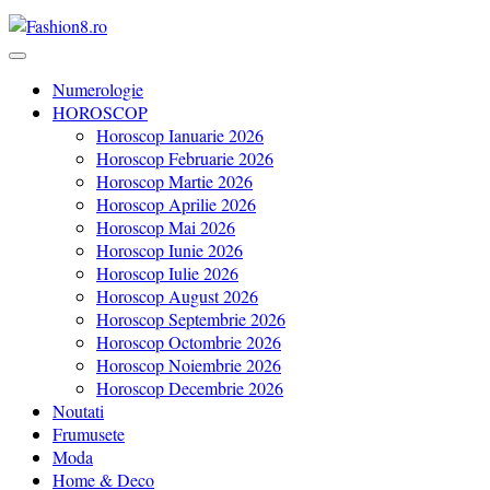
Revista Fashion8.ro locul unde gasesti ce e nou: horoscop, evenimente
Fashion8.ro ❤️
Numerologie
HOROSCOP
Horoscop Ianuarie 2026
Horoscop Februarie 2026
Horoscop Martie 2026
Horoscop Aprilie 2026
Horoscop Mai 2026
Horoscop Iunie 2026
Horoscop Iulie 2026
Horoscop August 2026
Horoscop Septembrie 2026
Horoscop Octombrie 2026
Horoscop Noiembrie 2026
Horoscop Decembrie 2026
Noutati
Frumusete
Moda
Home & Deco