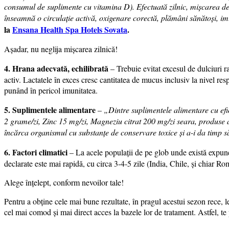
consumul de suplimente cu vitamina D). Efectuată zilnic, mișcarea de t
înseamnă o circulație activă, oxigenare corectă, plămâni sănătoși, imun
la
Ensana Health Spa Hotels Sovata
.
Așadar, nu neglija mișcarea zilnică!
4. Hrana adecvată, echilibrată
– Trebuie evitat excesul de dulciuri ra
activ. Lactatele în exces cresc cantitatea de mucus inclusiv la nivel resp
punând în pericol imunitatea.
5. Suplimentele alimentare
–
„Dintre suplimentele alimentare cu efic
2 grame/zi, Zinc 15 mg/zi, Magneziu citrat 200 mg/zi seara, produse al
încărca organismul cu substanțe de conservare toxice și a-i da timp s
6. Factori climatici
– La acele populații de pe glob unde există expunere 
declarate este mai rapidă, cu circa 3-4-5 zile (India, Chile, și chiar Rom
Alege înțelept, conform nevoilor tale!
Pentru a obține cele mai bune rezultate, în pragul acestui sezon rece, l
cel mai comod și mai direct acces la bazele lor de tratament. Astfel, te