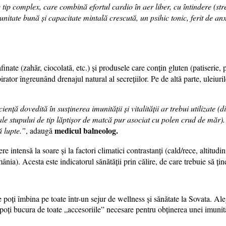
ip complex, care combină efortul cardio în aer liber, cu întindere (str
itate bună și capacitate mintală crescută, un psihic tonic, ferit de anxi
finate (zahăr, ciocolată, etc.) și produsele care conțin gluten (patiserie
irator îngreunând drenajul natural al secrețiilor. Pe de altă parte, uleiuri
iență dovedită în susținerea imunității și vitalității ar trebui utilizat
e stupului de tip lăptișor de matcă pur asociat cu polen crud de măr). A
medicul balneolog.
ă lupte.”
, adaugă
intensă la soare și la factori climatici contrastanți (cald/rece, altitudini
ânia). Acesta este indicatorul sănătății prin călire, de care trebuie să ți
e poți îmbina pe toate într-un sejur de wellness și sănătate la Sovata. A
 poți bucura de toate „accesoriile” necesare pentru obținerea unei imunită