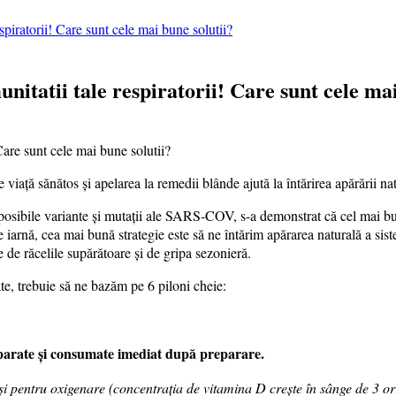
spiratorii! Care sunt cele mai bune solutii?
nitatii tale respiratorii! Care sunt cele mai
viață sănătos și apelarea la remedii blânde ajută la întărirea apărării nat
e posibile variante și mutații ale SARS-COV, s-a demonstrat că cel mai 
e iarnă, cea mai bună strategie este să ne întărim apărarea naturală a sis
e de răcelile supărătoare și de gripa sezonieră.
e, trebuie să ne bazăm pe 6 piloni cheie:
eparate și consumate imediat după preparare.
re și pentru oxigenare (concentrația de vitamina D crește în sânge de 3 