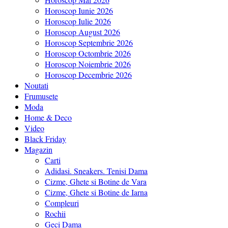
Horoscop Iunie 2026
Horoscop Iulie 2026
Horoscop August 2026
Horoscop Septembrie 2026
Horoscop Octombrie 2026
Horoscop Noiembrie 2026
Horoscop Decembrie 2026
Noutati
Frumusete
Moda
Home & Deco
Video
Black Friday
Magazin
Carti
Adidasi. Sneakers. Tenisi Dama
Cizme, Ghete si Botine de Vara
Cizme, Ghete si Botine de Iarna
Compleuri
Rochii
Geci Dama