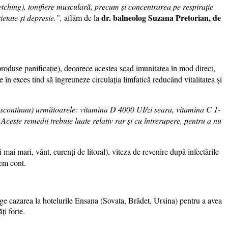
etching), tonifiere musculară, precum și concentrarea pe respirație
dr. balneolog Suzana Pretorian, de
etate și depresie.”,
aflăm de la
, produse panificație), deoarece acestea scad imunitatea în mod direct,
le în exces tind să îngreuneze circulația limfatică reducând vitalitatea și
e (discontinuu) următoarele: vitamina D 4000 UI/zi seara, vitamina C 1-
ceste remedii trebuie luate relativ rar și cu întrerupere, pentru a nu
 mai mari, vânt, curenți de litoral), viteza de revenire după infectările
nem cont.
lege cazarea la hotelurile Ensana (Sovata, Brădet, Ursina) pentru a avea
ți forte.