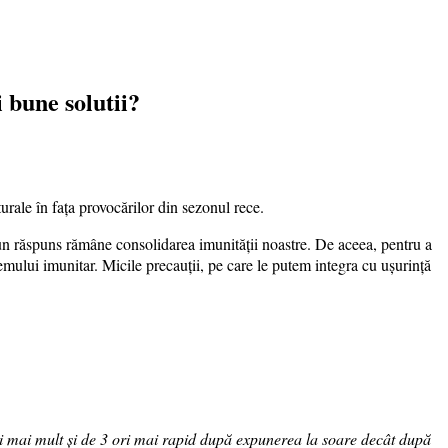
 bune solutii?
urale în fața provocărilor din sezonul rece.
bun răspuns rămâne consolidarea imunității noastre. De aceea, pentru a
temului imunitar. Micile precauții, pe care le putem integra cu ușurință
ori mai mult și de 3 ori mai rapid după expunerea la soare decât după