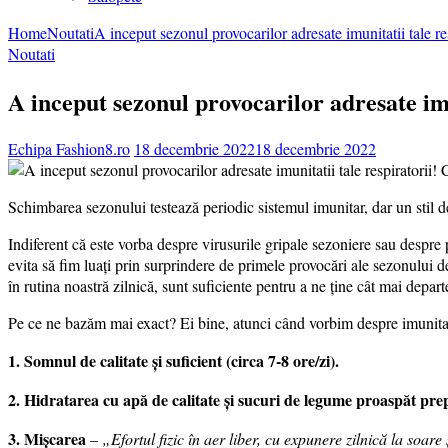
Home
Noutati
A inceput sezonul provocarilor adresate imunitatii tale re
Noutati
A inceput sezonul provocarilor adresate imu
Echipa Fashion8.ro
18 decembrie 2022
18 decembrie 2022
Schimbarea sezonului testează periodic sistemul imunitar, dar un stil de 
Indiferent că este vorba despre virusurile gripale sezoniere sau despr
evita să fim luați prin surprindere de primele provocări ale sezonului d
în rutina noastră zilnică, sunt suficiente pentru a ne ține cât mai depart
Pe ce ne bazăm mai exact? Ei bine, atunci când vorbim despre imunitat
1. Somnul de calitate și suficient (circa 7-8 ore/zi).
2. Hidratarea cu apă de calitate și sucuri de legume proaspăt pr
3. Mișcarea
–
„Efortul fizic în aer liber, cu expunere zilnică la soa