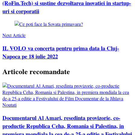
(RoFin.Tech) si sustine dezvoltarea inovatiei in startup-
uri si corporatii
Next Article
IL VOLO va concerta pentru prima data la Cluj-
Napoca pe 18 iulie 2022
Articole recomandate
Noutati
Documentarul Al Amari, resedinta provizorie, co-
productie Republica Ceha, Romania si Palestina, in
premiera mondiala la cea de-a 25-a editie a Festivalului