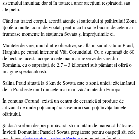
sistemului imunitar, dar și în tratarea unor afecțiuni respiratorii sau
ale pielii.
Când nu tratezi corpul, acordă atenție și sufletului și psihicului! Zona
îți oferă multe locuri de vizitat, pentru ca tu să te bucuri de cele mai
frumoase momente în stațiunea Sovata și împrejurimile ei.
Muntele de sare, unul dintre obiective, se află în sudul satului Praid,
Harghita pe cursul inferior al Văii Corundului. Cu o suprafață de 60
de hectare, acesta acoperă cele mai mari rezerve de sare din
România, cu o suprafață de 2,7 – 3 kilometri sub pământ şi oferă o
imagine spectaculoasă.
Salina Praid situată la 6 km de Sovata este o zonă unică: zăcământul
de la Praid este unul din cele mai mari zăcăminte din Europa.
În comuna Corund, există un centru de ceramică şi produse de
artizanat de unde poți cumpăra suveniruri sau poți învăţa tainele
olăritului.
Și dacă vorbim despre primăvară, să nu uităm de marea sărbătoare a
Învierii Domnului: Paștele! Sovata pregătește pentru oaspeții săi cele
mai bune
oferte pentru a petrece Paștele
împreună cu familia.