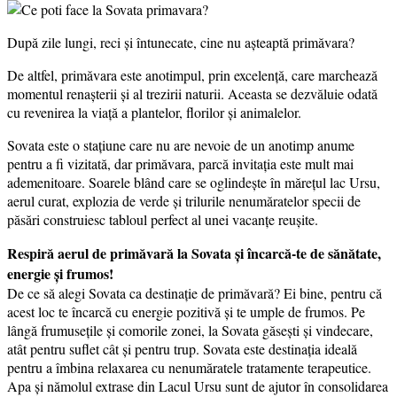
După zile lungi, reci și întunecate, cine nu așteaptă primăvara?
De altfel, primăvara este anotimpul, prin excelență, care marchează
momentul renașterii și al trezirii naturii. Aceasta se dezvăluie odată
cu revenirea la viață a plantelor, florilor și animalelor.
Sovata este o stațiune care nu are nevoie de un anotimp anume
pentru a fi vizitată, dar primăvara, parcă invitația este mult mai
ademenitoare. Soarele blând care se oglindește în mărețul lac Ursu,
aerul curat, explozia de verde și trilurile nenumăratelor specii de
păsări construiesc tabloul perfect al unei vacanțe reușite.
Respiră aerul de primăvară la Sovata și încarcă-te de sănătate,
energie și frumos!
De ce să alegi Sovata ca destinație de primăvară? Ei bine, pentru că
acest loc te încarcă cu energie pozitivă și te umple de frumos. Pe
lângă frumusețile și comorile zonei, la Sovata găsești și vindecare,
atât pentru suflet cât și pentru trup. Sovata este destinația ideală
pentru a îmbina relaxarea cu nenumăratele tratamente terapeutice.
Apa și nămolul extrase din Lacul Ursu sunt de ajutor în consolidarea