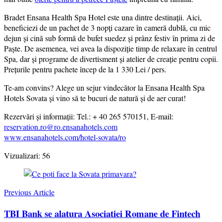
Bradet Ensana Health Spa Hotel este una dintre destinații. Aici,
beneficiezi de un pachet de 3 nopți cazare în cameră dublă, cu mic
dejun și cină sub formă de bufet suedez și prânz festiv în prima zi de
Paște. De asemenea, vei avea la dispoziție timp de relaxare în centrul
Spa, dar și programe de divertisment și atelier de creație pentru copii.
Prețurile pentru pachete încep de la 1 330 Lei / pers.
Te-am convins? Alege un sejur vindecător la Ensana Health Spa
Hotels Sovata și vino să te bucuri de natură și de aer curat!
Rezervări și informații: Tel.: + 40 265 570151, E-mail:
reservation.ro@ro.ensanahotels.com
www.ensanahotels.com/hotel-sovata/ro
Vizualizari:
56
Post
Navigation
Previous Article
TBI Bank se alatura Asociatiei Romane de Fintech