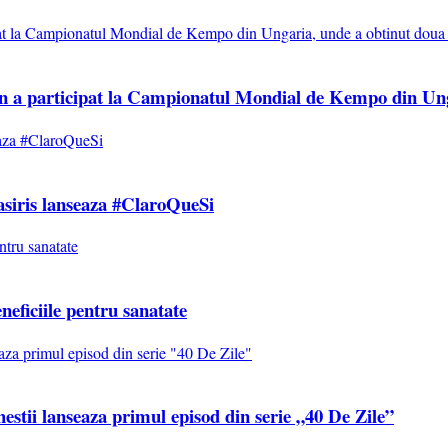
 a participat la Campionatul Mondial de Kempo din Unga
siris lanseaza #ClaroQueSi
neficiile pentru sanatate
hestii lanseaza primul episod din serie „40 De Zile”