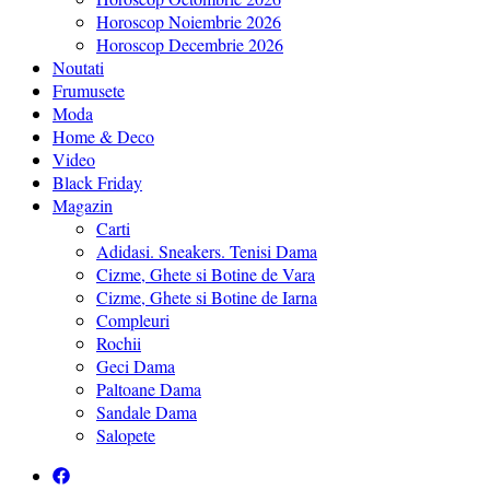
Horoscop Noiembrie 2026
Horoscop Decembrie 2026
Noutati
Frumusete
Moda
Home & Deco
Video
Black Friday
Magazin
Carti
Adidasi. Sneakers. Tenisi Dama
Cizme, Ghete si Botine de Vara
Cizme, Ghete si Botine de Iarna
Compleuri
Rochii
Geci Dama
Paltoane Dama
Sandale Dama
Salopete