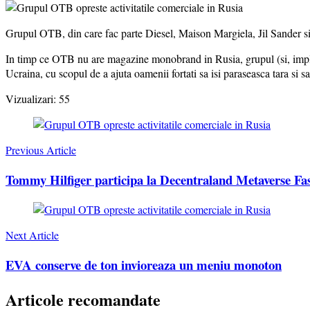
Grupul OTB, din care fac parte Diesel, Maison Margiela, Jil Sander si
In timp ce OTB nu are magazine monobrand in Rusia, grupul (si, implic
Ucraina, cu scopul de a ajuta oamenii fortati sa isi paraseasca tara si 
Vizualizari:
55
Post
Navigation
Previous Article
Tommy Hilfiger participa la Decentraland Metaverse Fa
Next Article
EVA conserve de ton invioreaza un meniu monoton
Articole recomandate