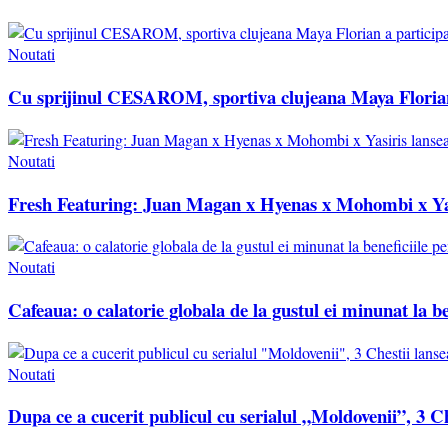
Noutati
Cu sprijinul CESAROM, sportiva clujeana Maya Florian
Noutati
Fresh Featuring: Juan Magan x Hyenas x Mohombi x Ya
Noutati
Cafeaua: o calatorie globala de la gustul ei minunat la be
Noutati
Dupa ce a cucerit publicul cu serialul „Moldovenii”, 3 C