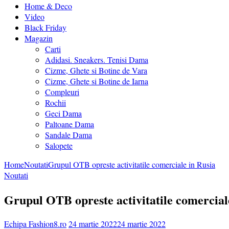
Home & Deco
Video
Black Friday
Magazin
Carti
Adidasi. Sneakers. Tenisi Dama
Cizme, Ghete si Botine de Vara
Cizme, Ghete si Botine de Iarna
Compleuri
Rochii
Geci Dama
Paltoane Dama
Sandale Dama
Salopete
Home
Noutati
Grupul OTB opreste activitatile comerciale in Rusia
Noutati
Grupul OTB opreste activitatile comercial
Echipa Fashion8.ro
24 martie 2022
24 martie 2022