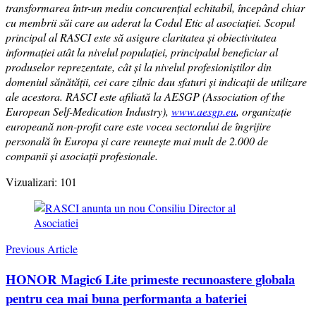
transformarea într-un mediu concurențial echitabil, începând chiar
cu membrii săi care au aderat la Codul Etic al asociației. Scopul
principal al RASCI este să asigure claritatea și obiectivitatea
informației atât la nivelul populației, principalul beneficiar al
produselor reprezentate, cât și la nivelul profesioniștilor din
domeniul sănătății, cei care zilnic dau sfaturi și indicații de utilizare
ale acestora. RASCI este afiliată la AESGP (Association of the
European Self-Medication Industry),
www.aesgp.eu
, organizație
europeană non-profit care este vocea sectorului de îngrijire
personală în Europa și care reunește mai mult de 2.000 de
companii și asociații profesionale.
Vizualizari:
101
Post
Navigation
Previous Article
HONOR Magic6 Lite primeste recunoastere globala
pentru cea mai buna performanta a bateriei