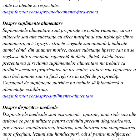
citite cu atenție și respectate.
aleginformat.ro/despre-medicamente-fara-reteta
Despre suplimente alimentare
Suplimentele alimentare sunt preparate ce conțin vitamine, săruri
minerale sau alte substanțe cu efect nutrițional sau fiziologic (fibre,
aminoacizi, acizi grași, extracte vegetale sau animale), indicate
atunci când, din anumite motive, aceste substanțe lipsesc sau nu se
regăsesc într-o cantitate suficientă în dieta zilnică. Etichetarea,
prezentarea și reclama suplimentelor alimentare nu trebuie să
atribuie acestora proprietatea de prevenire, tratare sau vindecare a
unei boli umane sau să facă referire la astfel de proprietăți.
Consumul de suplimente nutritive nu trebuie să înlocuiască o
alimentație echilibrata.
aleginformat.ro/despre-suplimente-alimentare
Despre dispozitive medicale
Dispozitivele medicale sunt instrumente, aparate, materiale sau alte
articole ce pot fi utilizate pentru activități precum diagnosticarea,
prevenirea, monitorizarea, tratarea, ameliorarea sau compensarea
unor afecțiuni, leziuni sau handicapuri, cât și pentru modificarea,