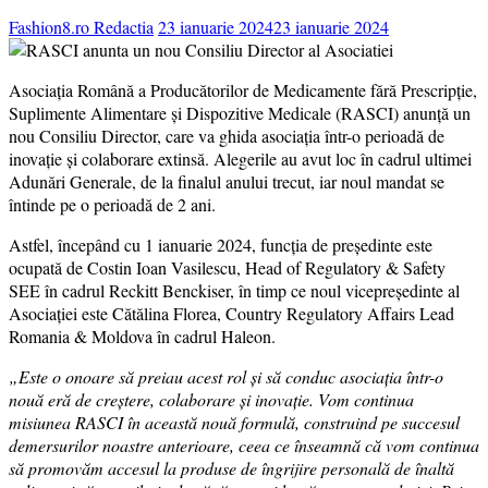
Fashion8.ro Redactia
23 ianuarie 2024
23 ianuarie 2024
Asociația Română a Producătorilor de Medicamente fără Prescripție,
Suplimente Alimentare și Dispozitive Medicale (RASCI) anunță un
nou Consiliu Director, care va ghida asociația într-o perioadă de
inovație și colaborare extinsă.
Alegerile au avut loc în cadrul ultimei
Adunări Generale, de la finalul anului trecut, iar noul mandat se
întinde pe o perioadă de 2 ani.
Astfel, începând cu 1 ianuarie 2024, funcția de președinte este
ocupată de Costin Ioan Vasilescu, Head of Regulatory & Safety
SEE în cadrul Reckitt Benckiser, în timp ce noul vicepreședinte al
Asociației este Cătălina Florea, Country Regulatory Affairs Lead
Romania & Moldova în cadrul Haleon.
„Este o onoare să preiau acest rol și să conduc asociația într-o
nouă eră de creștere, colaborare și inovație. Vom continua
misiunea RASCI în această nouă formulă, construind pe succesul
demersurilor noastre anterioare, ceea ce înseamnă că vom continua
să promovăm accesul la produse de îngrijire personală de înaltă