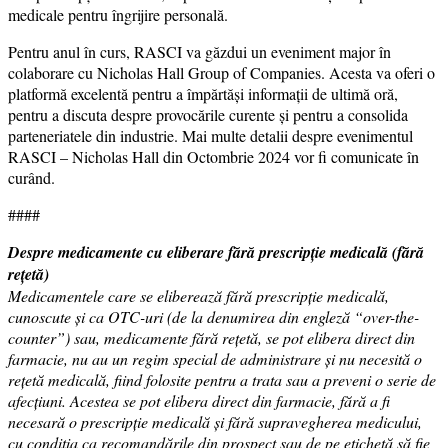
medicale pentru îngrijire personală.
Pentru anul în curs, RASCI va găzdui un eveniment major în
colaborare cu Nicholas Hall Group of Companies. Acesta va oferi o
platformă excelentă pentru a împărtăși informații de ultimă oră,
pentru a discuta despre provocările curente și pentru a consolida
parteneriatele din industrie. Mai multe detalii despre evenimentul
RASCI – Nicholas Hall din Octombrie 2024 vor fi comunicate în
curând.
####
Despre medicamente cu eliberare fără prescripție medicală (fără
rețetă)
Medicamentele care se eliberează fără prescripție medicală,
cunoscute și ca OTC-uri (de la denumirea din engleză “over-the-
counter”) sau, medicamente fără rețetă, se pot elibera direct din
farmacie, nu au un regim special de administrare și nu necesită o
rețetă medicală, fiind folosite pentru a trata sau a preveni o serie de
afecțiuni. Acestea se pot elibera direct din farmacie, fără a fi
necesară o prescripție medicală și fără supravegherea medicului,
cu condiția ca recomandările din prospect sau de pe etichetă să fie