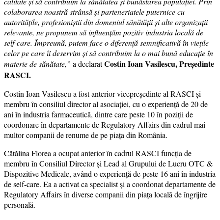
calitate și să contribuim la sănătatea și bunăstarea populației. Prin
colaborarea noastră strânsă și parteneriatele puternice cu
autoritățile, profesioniștii din domeniul sănătății și alte organizații
relevante, ne propunem să influențăm pozitiv industria locală de
self-care. Împreună, putem face o diferență semnificativă în viețile
celor pe care îi deservim și să contribuim la o mai bună educație în
Costin Ioan Vasilescu, Președinte
materie de sănătate,”
a declarat
RASCI.
Costin Ioan Vasilescu a fost anterior vicepreședinte al RASCI și
membru în consiliul director al asociației, cu o experiență de 20 de
ani în industria farmaceutică, dintre care peste 10 în poziții de
coordonare în departamente de Regulatory Affairs din cadrul mai
multor companii de renume de pe piața din România.
Cătălina Florea a ocupat anterior în cadrul RASCI funcția de
membru în Consiliul Director și Lead al Grupului de Lucru OTC &
Dispozitive Medicale, având o experiență de peste 16 ani în industria
de self-care. Ea a activat ca specialist și a coordonat departamente de
Regulatory Affairs în diverse companii din piața locală de îngrijire
personală.