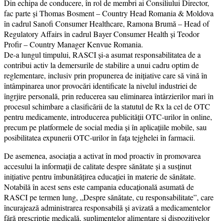
Din echipa de conducere, în rol de membri ai Consiliului Director,
fac parte și Thomas Bosment – Country Head Romania & Moldova
în cadrul Sanofi Consumer Healthcare, Ramona Brumă – Head of
Regulatory Affairs în cadrul Bayer Consumer Health și Teodor
Profir – Country Manager Kenvue Romania.
De-a lungul timpului, RASCI și-a asumat responsabilitatea de a
contribui activ la demersurile de stabilire a unui cadru optim de
reglementare, inclusiv prin propunerea de inițiative care să vină în
întâmpinarea unor provocări identificate la nivelul industriei de
îngrjire personală, prin reducerea sau eliminarea întârzierilor mari în
procesul schimbare a clasificării de la statutul de Rx la cel de OTC
pentru medicamente, introducerea publicității OTC-urilor în online,
precum pe platformele de social media și în aplicațiile mobile, sau
posibilitatea expunerii OTC-urilor în fața tejghelei în farmacii.
De asemenea, asociația a activat în mod proactiv în promovarea
accesului la informații de calitate despre sănătate și a susținut
inițiative pentru îmbunătățirea educației în materie de sănătate.
Notabilă în acest sens este campania educațională asumată de
RASCI pe termen lung, „Despre sănătate, cu responsabilitate”, care
încurajează administrarea responsabilă și avizată a medicamentelor
fără prescripție medicală, suplimentelor alimentare și dispozitivelor