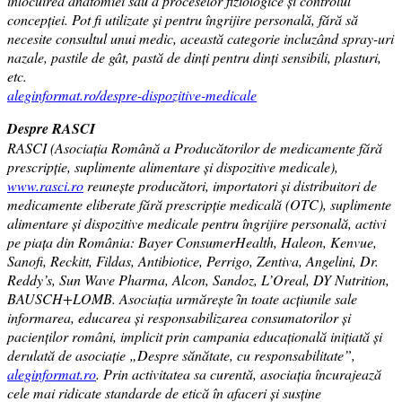
înlocuirea anatomiei sau a proceselor fiziologice și controlul
concepției. Pot fi utilizate și pentru îngrijire personală, fără să
necesite consultul unui medic, această categorie incluzând spray-uri
nazale, pastile de gât, pastă de dinți pentru dinți sensibili, plasturi,
etc.
aleginformat.ro/despre-dispozitive-medicale
Despre RASCI
RASCI (Asociația Română a Producătorilor de medicamente fără
prescripție, suplimente alimentare și dispozitive medicale),
www.rasci.ro
reunește producători, importatori și distribuitori de
medicamente eliberate fără prescripție medicală (OTC), suplimente
alimentare și dispozitive medicale pentru îngrijire personală, activi
pe piața din România: Bayer ConsumerHealth, Haleon, Kenvue,
Sanofi, Reckitt, Fildas, Antibiotice, Perrigo, Zentiva, Angelini, Dr.
Reddy’s, Sun Wave Pharma, Alcon, Sandoz, L’Oreal, DY Nutrition,
BAUSCH+LOMB. Asociația urmărește ȋn toate acțiunile sale
informarea, educarea și responsabilizarea consumatorilor și
pacienților români, implicit prin campania educațională inițiată și
derulată de asociație „Despre sănătate, cu responsabilitate”,
aleginformat.ro
. Prin activitatea sa curentă, asociația încurajează
cele mai ridicate standarde de etică în afaceri și susține