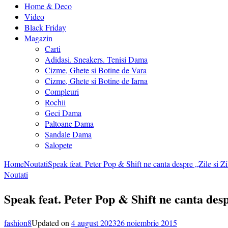
Home & Deco
Video
Black Friday
Magazin
Carti
Adidasi. Sneakers. Tenisi Dama
Cizme, Ghete si Botine de Vara
Cizme, Ghete si Botine de Iarna
Compleuri
Rochii
Geci Dama
Paltoane Dama
Sandale Dama
Salopete
Home
Noutati
Speak feat. Peter Pop & Shift ne canta despre „Zile si Zi
Noutati
Speak feat. Peter Pop & Shift ne canta desp
fashion8
Updated on
4 august 2023
26 noiembrie 2015