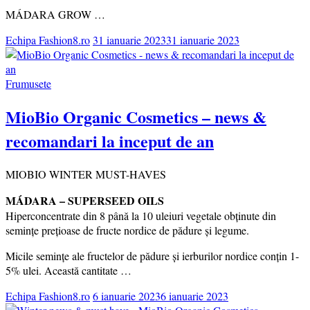
MÁDARA GROW …
Echipa Fashion8.ro
31 ianuarie 2023
31 ianuarie 2023
Frumusete
MioBio Organic Cosmetics – news &
recomandari la inceput de an
MIOBIO WINTER MUST-HAVES
MÁDARA – SUPERSEED OILS
Hiperconcentrate din 8 până la 10 uleiuri vegetale obţinute din
seminţe preţioase de fructe nordice de pădure şi legume.
Micile seminţe ale fructelor de pădure şi ierburilor nordice conţin 1-
5% ulei. Această cantitate …
Echipa Fashion8.ro
6 ianuarie 2023
6 ianuarie 2023