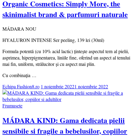
Organic Cosmetics: Simply More, the
skinimalist brand & parfumuri naturale
MÁDARA NOU
HYALURON INTENSE Ser peeling, 139 lei (30ml)
Formula potentă (cu 10% acid lactic) țintește aspectul tern al pielii,
asprimea, hiperpigmentarea, liniile fine, oferind un aspect al tenului
mai fin, uniform, strălucitor și cu aspect mai plin.
Cu combinația …
Echipa Fashion8.ro
1 noiembrie 2022
1 noiembrie 2022
Frumusete
MÁDARA KIND: Gama dedicata pielii
sensibile si fragile a bebelusilor, copiilor