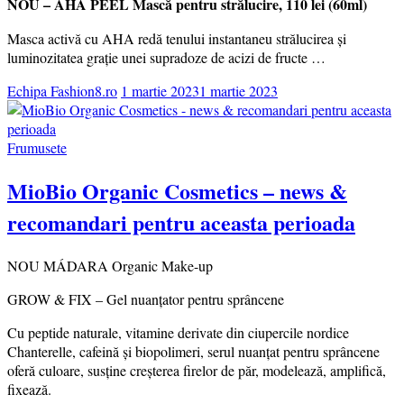
NOU – AHA PEEL Mască pentru strălucire, 110 lei (60ml)
Masca activă cu AHA redă tenului instantaneu strălucirea şi
luminozitatea graţie unei supradoze de acizi de fructe …
Echipa Fashion8.ro
1 martie 2023
1 martie 2023
Frumusete
MioBio Organic Cosmetics – news &
recomandari pentru aceasta perioada
NOU MÁDARA Organic Make-up
GROW & FIX – Gel nuanțator pentru sprâncene
Cu peptide naturale, vitamine derivate din ciupercile nordice
Chanterelle, cafeină și biopolimeri, serul nuanțat pentru sprâncene
oferă culoare, susține creșterea firelor de păr, modelează, amplifică,
fixează.