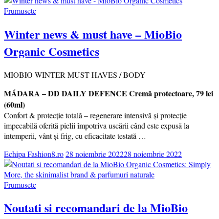
Frumusete
Winter news & must have – MioBio
Organic Cosmetics
MIOBIO WINTER MUST-HAVES / BODY
MÁDARA – DD DAILY DEFENCE Cremă protectoare, 79 lei
(60ml)
Confort & protecţie totală – regenerare intensivă şi protecţie
impecabilă oferită pielii împotriva uscării când este expusă la
intemperii, vânt şi frig, cu eficacitate testată …
Echipa Fashion8.ro
28 noiembrie 2022
28 noiembrie 2022
Frumusete
Noutati si recomandari de la MioBio