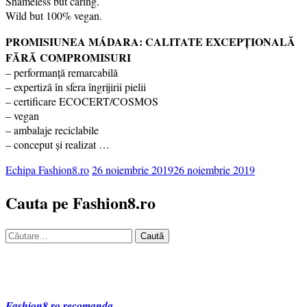
Shameless but caring.
Wild but 100% vegan.
PROMISIUNEA MÁDARA: CALITATE EXCEPȚIONALĂ
FĂRĂ COMPROMISURI
– performanță remarcabilă
– expertiză în sfera îngrijirii pielii
– certificare ECOCERT/COSMOS
– vegan
– ambalaje reciclabile
– conceput și realizat …
Echipa Fashion8.ro
26 noiembrie 2019
26 noiembrie 2019
Cauta pe Fashion8.ro
Caută
după:
Fashion8.ro recomanda