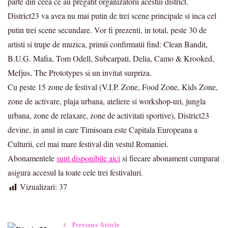
parte din ceea ce au pregatit organizatorii acestui district.
District23 va avea nu mai putin de trei scene principale si inca cel
putin trei scene secundare. Vor fi prezenti, in total, peste 30 de
artisti si trupe de muzica, primii confirmatii find: Clean Bandit,
B.U.G. Mafia, Tom Odell, Subcarpati, Delia, Camo & Krooked,
Mefjus, The Prototypes si un invitat surpriza.
Cu peste 15 zone de festival (V.I.P. Zone, Food Zone, Kids Zone,
zone de activare, plaja urbana, ateliere si workshop-uri, jungla
urbana, zone de relaxare, zone de activitati sportive), District23
devine, in anul in care Timisoara este Capitala Europeana a
Culturii, cel mai mare festival din vestul Romaniei.
Abonamentele
sunt disponibile aici
si fiecare abonament cumparat
asigura accesul la toate cele trei festivaluri.
Vizualizari:
37
Previous Article