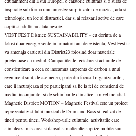
edutainment din Estul Europei, o calatorie culturala si o sursa de
inspiratie sub forma unui amestec surprinzator de muzica, arta si
tehnologie, un loc al distractiei, dar si al relaxarii active de care
copiii si adultii au atata nevoie.
VEST FEST District: SUSTAINABILITY – cu dorinta de a
folosi doar energie verde in urmatorii ani de existenta, Vest Fest isi
va amenaja cartierul din District23 folosind doar materiale
prietenoase cu mediul. Campaniile de reciclare si actiunile de
constientizare a ceea ce inseamna amprenta de carbon a unui
eveniment sunt, de asemenea, parte din focusul organizatorilor,
care ii incurajeaza si pe participanti sa fie la fel de constienti de
mediul inconjurator si de schimbarile climatice la nivel mondial.
Magnetic District: MOTION – Magnetic Festival este un proiect
reprezentativ stilului muzical de Drum and Bass si realizat de
tineri pentru tineri. Workshop-urile culturale, activitatile care
stimuleaza miscarea si dansul si multe alte suprize mobile sunt