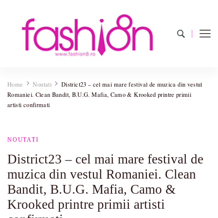
Fashion8.ro
Revista Fashion8.ro locul unde gasesti ce e nou: horoscop,
evenimente, haine, incaltaminte, coafuri, tunsori, desene de colorat,
Home
Noutati
District23 – cel mai mare festival de muzica din vestul
poze cu modele de manichiuri!
Romaniei. Clean Bandit, B.U.G. Mafia, Camo & Krooked printre primii
artisti confirmati
NOUTATI
District23 – cel mai mare festival de
muzica din vestul Romaniei. Clean
Bandit, B.U.G. Mafia, Camo &
Krooked printre primii artisti