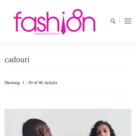
Fashion8.ro
Revista Fashion8.ro locul unde gasesti ce e nou: horoscop,
evenimente, haine, incaltaminte, coafuri, tunsori, desene de colorat,
poze cu modele de manichiuri!
cadouri
Showing: 1 - 50 of 96 Articles